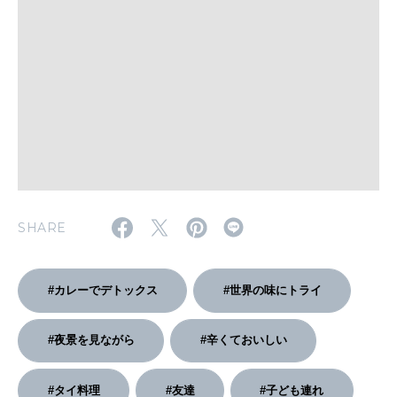
いい人生って？
MAGAZINE
特集
2026年9月号「北海道 おいしく遊ぶ、夏のご褒美旅。」
2026年8月号『お茶の時間です。』
MAGAZINE
MOOK
2026年7月号「鎌倉 ローカルが 教えてくれた 本当の歩き方。」
SHARE
2026年6月号「大銀座 トレンドが生まれる 新しい一流店へ。」
#カレーでデトックス
#世界の味にトライ
FOLLOW US!
2026年5月号「“大好き”に出会いに。韓国」
#夜景を見ながら
#辛くておいしい
2026年4月号「未来をつくる、学びの教科書。」
#タイ料理
#友達
#子ども連れ
2026年3月号「スイーツ予想図 2026」