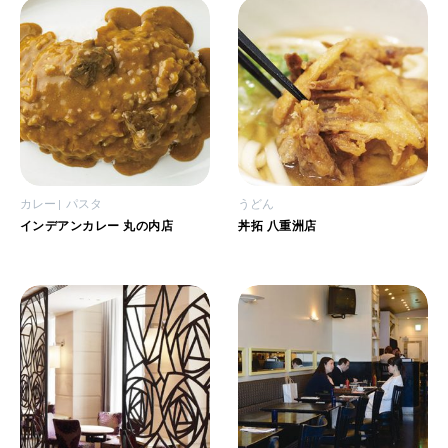
カレー
パスタ
うどん
インデアンカレー 丸の内店
丼拓 八重洲店