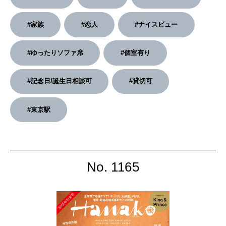
2026年2月号「良運を掴む 新・開運術。」
#家族
#恋人
#ナイスビュー
2026年1月号「猫がいれば、幸せ」
#ゆったりソファ席
#個室有り
2025年12月号「お酒の新常識。」
#記念日/誕生日相談可
#貸切可
#東京駅
No. 1165