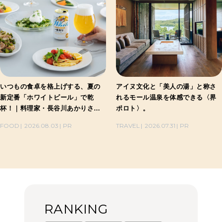
いつもの食卓を格上げする、夏の
アイヌ文化と「美人の湯」と称さ
新定番「ホワイトビール」で乾
れるモール温泉を体感できる〈界
杯！｜料理家・長谷川あかりさん
ポロト〉。
の気取らないおもてなし。
FOOD
2026.08.03
PR
TRAVEL
2026.07.31
PR
RANKING