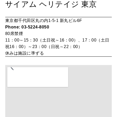
サイアム ヘリテイジ 東京
LEARN
算命学がわかる今月のあなた
知る、考える
東京都千代田区丸の内1-5-1 新丸ビル6F
Phone: 03-5224-8050
80席
禁煙
MAMA
11：00～15：30（土日祝～16：00）、17：00（土日
ママもいろいろ
祝16：00）～23：00（日祝～22：00）
休みは施設に準ずる
SUSTAINABLE
わたしができること
CULTURE
自分を耕す
WORK&MONEY