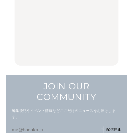
選｜ラーメン、餃子、そ
100%」～第141回～
旅。』
ばほか
LEARN
FOOD
【2026年最新】横浜の絶
【2026年最新】横浜の絶
No.1259『北海道 おいし
品ランチ29選｜横浜駅周
品ランチ29選｜横浜駅周
く遊ぶ、夏のご褒美
辺、みなとみらい、横浜
辺、みなとみらい、横浜
旅。』
中華街、和食、洋食ほか
中華街、和食、洋食ほか
FOOD
FOOD
JOIN OUR
COMMUNITY
編集後記やイベント情報などここだけのニュースをお届けしま
す。
配信停止