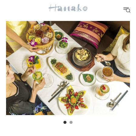
10 CATEGORIES
FOOD
おいしい
TRAVEL
どこ行く？
FORTUNE
明日のわたし
[12星座別] Weekly Holoscope
HEALTH
[12星座別] Monthly Love Holoscope
自分にやさしく
女神まり愛のタロットメッセージ