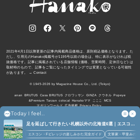
2021年4月1日以降更新の記事内掲載商品価格は、原則税込価格となります。た
だし、引用元のHanako掲載号が1195号以前の場合は、特に表示がなければ税
抜価格です。記事に掲載されている店舗情報 (価格、営業時間、定休日など) は
取材時のもので、記事をご覧になったタイミングでは変更となっている可能性
があります。 →
Contact
© 1945-2026 by Magazine House Co., Ltd. (Tokyo)
anan
BRUTUS
Casa BRUTUS
クロワッサン
GINZA
クウネル
Popeye
&Premium
Tarzan
colocal
Hanakoママ
こここ
MCS
マガジンワールド
広告掲載
Privacy Policy
Today I feel...
足を延ばして行きたい札幌以外の北海道6選｜エスコン
フィールド、花咲線、ニセコほか (6)
【北海道】エスコン・Fビレッジの楽しみかた完全ガイド
文筆家・甲斐みのりさん