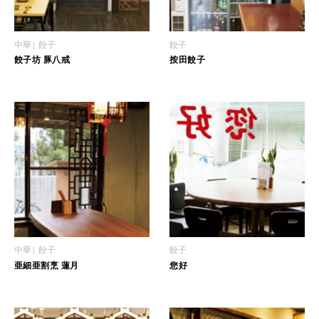
中華
餃子
餃子
餃子坊 豚八戒
按田餃子
中華
餃子
餃子
亜細亜割烹 蓮月
您好