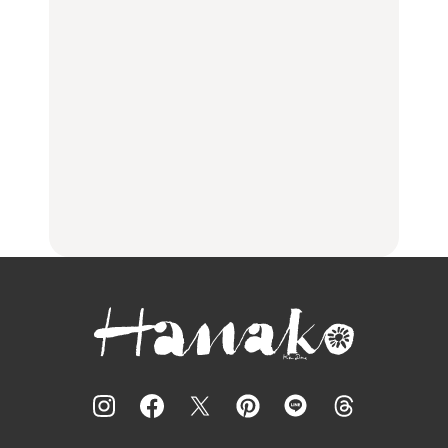
住みたい街として人気エ
No.1259『北海道 おいし
No.1259『北海道 おいし
リアのおすすめスポット
く遊ぶ、夏のご褒美
く遊ぶ、夏のご褒美
｜吉祥寺、西荻窪、代々
旅。』
旅。』
木上原、下北沢ほか
FOOD
いつもの食卓を格上げす
【2026年最新】横浜の絶
行列に並んででも食べる
る、夏の新定番「ホワイ
品ランチ29選｜横浜駅周
べし！喜多方ラーメンの
トビール」で乾杯！｜料
辺、みなとみらい、横浜
名店3選
理家・長谷川あかりさん
中華街、和食、洋食ほか
の気取らないおもてな
FOOD
FOOD | PR
FOOD
し。