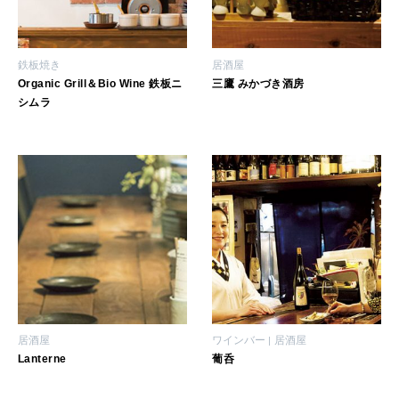
いい人生って？
鉄板焼き
居酒屋
MAGAZINE
Organic Grill＆Bio Wine 鉄板ニ
三鷹 みかづき酒房
特集
シムラ
2026年9月号「北海道 おいしく遊ぶ、夏のご褒美旅。」
2026年8月号『お茶の時間です。』
MAGAZINE
MOOK
2026年7月号「鎌倉 ローカルが 教えてくれた 本当の歩き方。」
2026年6月号「大銀座 トレンドが生まれる 新しい一流店へ。」
FOLLOW US!
2026年5月号「“大好き”に出会いに。韓国」
居酒屋
ワインバー
居酒屋
2026年4月号「未来をつくる、学びの教科書。」
Lanterne
葡呑