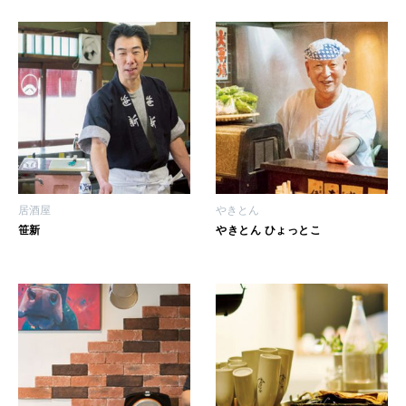
女神まり愛のタロットメッセージ
LEARN
算命学がわかる今月のあなた
知る、考える
MAMA
ママもいろいろ
居酒屋
やきとん
SUSTAINABLE
笹新
やきとん ひょっとこ
わたしができること
CULTURE
自分を耕す
WORK&MONEY