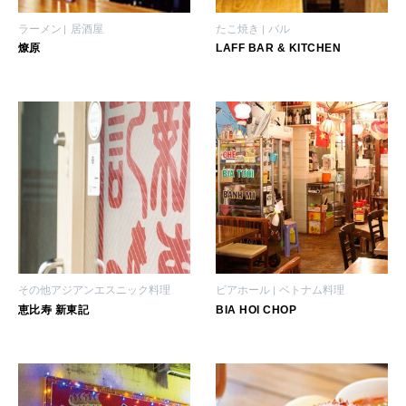
ラーメン
居酒屋
たこ焼き
バル
燎原
LAFF BAR & KITCHEN
その他アジアンエスニック料理
ビアホール
ベトナム料理
恵比寿 新東記
BIA HOI CHOP