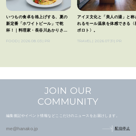
いつもの食卓を格上げする、夏の
アイヌ文化と「美人の湯」と称
新定番「ホワイトビール」で乾
れるモール温泉を体感できる〈
杯！｜料理家・長谷川あかりさん
ポロト〉。
の気取らないおもてなし。
FOOD
2026.08.03
PR
TRAVEL
2026.07.31
PR
JOIN OUR
COMMUNITY
編集後記やイベント情報などここだけのニュースをお届けします。
配信停止