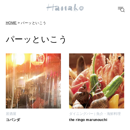
10 CATEGORIES
HOME
> パーッといこう
FOOD
おいしい
パーッといこう
TRAVEL
どこ行く？
FORTUNE
明日のわたし
[12星座別] Weekly Holoscope
HEALTH
居酒屋
ダイニングバー
魚介・海鮮料理
[12星座別] Monthly Love Holoscope
自分にやさしく
コパンダ
the ringo marunouchi