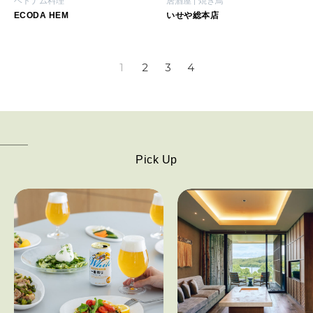
ベトナム料理
居酒屋
焼き鳥
ECODA HEM
いせや総本店
1
2
3
4
Pick Up