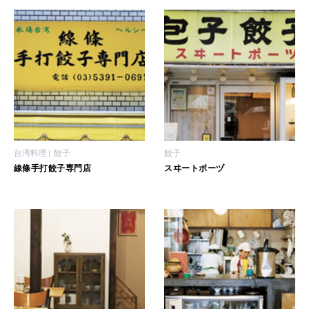
2026年3月号「スイーツ予想図 2026」
2026年2月号「良運を掴む 新・開運術。」
2026年1月号「猫がいれば、幸せ」
2025年12月号「お酒の新常識。」
台湾料理
餃子
餃子
線條手打餃子専門店
スヰートポーヅ