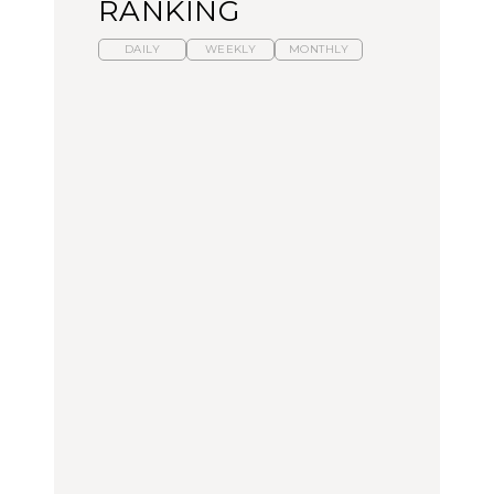
RANKING
DAILY
WEEKLY
MONTHLY
【福島】わざわざ食べに
暑いから食べたくなる。
「来たぞ、トイトレ」|
行きたいご当地グルメ23
わざわざ行きたいラーメ
弘中綾香の「純度
選｜ラーメン、餃子、そ
ン13選｜プロが選ぶベス
100%」～第141回～
ばほか
ト3、大井町の人気店、
ご当地ラーメン
FOOD
LEARN
FOOD
【東京近郊】日帰りひと
【東京近郊】日帰りひと
【あんこ】一度は食べた
り旅スポット5選｜館
り旅スポット5選｜館
い名店13選｜どら焼き・
山、前橋、日光など
山、前橋、日光など
おはぎほか
TRAVEL
TRAVEL
FOOD
【福島】わざわざ食べに
「来たぞ、トイトレ」|
「来たぞ、トイトレ」|
行きたいご当地グルメ23
弘中綾香の「純度
弘中綾香の「純度
選｜ラーメン、餃子、そ
100%」～第141回～
100%」～第141回～
ばほか
LEARN
FOOD
LEARN