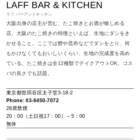
LAFF BAR & KITCHEN
LEARN
算命学がわかる今月のあなた
ラフ バーアンドキッチン
知る、考える
大阪出身の店主が営む、たこ焼きとお酒が愉しめる
店。大阪のたこ焼きの特徴といえば、生地にダシをき
MAMA
かせること。ここでは鰹や昆布などでダシをとり、何
ママもいろいろ
もかけなくてもおいしいくらい、生地の完成度を高め
ている。たこ焼きは全12種類でテイクアウトOK。コス
SUSTAINABLE
パの良さでも話題。
わたしができること
東京都世田谷区太子堂3-18-2
Phone: 03-6450-7072
CULTURE
28席
禁煙
自分を耕す
20：00（土日祝17：00）～5：00
無休
WORK&MONEY
いい人生って？