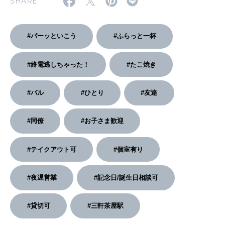
SHARE
2026年2月号「良運を掴む 新・開運術。」
#パーッといこう
#ふらっと一杯
2026年1月号「猫がいれば、幸せ」
#終電逃しちゃった！
#たこ焼き
2025年12月号「お酒の新常識。」
#バル
#ひとり
#友達
#同僚
#お子さま歓迎
#テイクアウト可
#個室有り
#夜遅営業
#記念日/誕生日相談可
#貸切可
#三軒茶屋駅