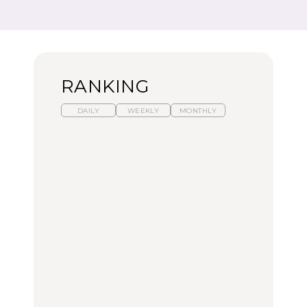
RANKING
DAILY
WEEKLY
MONTHLY
【福島】わざわざ食べに
暑いから食べたくなる。
「来たぞ、トイトレ」|
行きたいご当地グルメ23
わざわざ行きたいラーメ
弘中綾香の「純度
選｜ラーメン、餃子、そ
ン13選｜プロが選ぶベス
100%」～第141回～
ばほか
ト3、大井町の人気店、
ご当地ラーメン
FOOD
LEARN
FOOD
【東京近郊】日帰りひと
【東京近郊】日帰りひと
【あんこ】一度は食べた
り旅スポット5選｜館
り旅スポット5選｜館
い名店13選｜どら焼き・
山、前橋、日光など
山、前橋、日光など
おはぎほか
TRAVEL
TRAVEL
FOOD