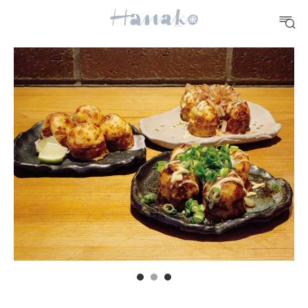
10 CATEGORIES
FOOD
おいしい
TRAVEL
どこ行く？
FORTUNE
明日のわたし
[12星座別] Weekly Holoscope
HEALTH
[12星座別] Monthly Love Holoscope
自分にやさしく
女神まり愛のタロットメッセージ