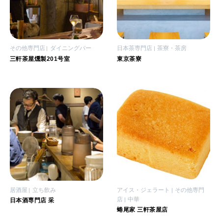
その他専門店
ダイニングバー
日本茶専門店
茶寮・茶房
三軒茶屋燻製201号室
東京茶寮
居酒屋
立ち飲み
アイス・ジェラート
その他専門
店
中華
日本酒専門店 采
蜷尾家 三軒茶屋店