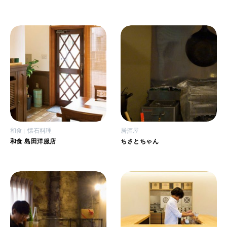
和食
懐石料理
居酒屋
和食 島田洋服店
ちさとちゃん