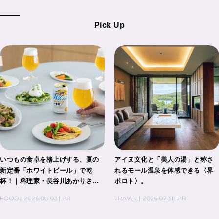
Pick Up
いつもの食卓を格上げする、夏の
アイヌ文化と「美人の湯」と称さ
新定番「ホワイトビール」で乾
れるモール温泉を体感できる〈界
杯！｜料理家・長谷川あかりさん
ポロト〉。
の気取らないおもてなし。
FOOD
2026.08.03
PR
TRAVEL
2026.07.31
PR