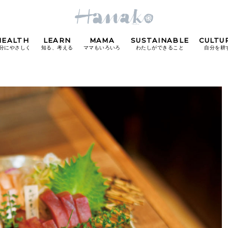
HEALTH
LEARN
MAMA
SUSTAINABLE
CULTU
分にやさしく
知る、考える
ママもいろいろ
わたしができること
自分を耕
POPULAR TAGS
#カフェ
#朝ごはん
#開運
#東京駅
#銀座
#
り
FOLLOW US!