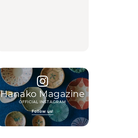
LEARN
FOOD
【2026年最新】横浜の
【2026年最新】横浜の
No.1259『北海道 おい
絶品ランチ29選｜横浜
絶品ランチ29選｜横浜
しく遊ぶ、夏のご褒美
駅周辺、みなとみら
駅周辺、みなとみら
旅。』
い、横浜中華街、和
い、横浜中華街、和
食、洋食ほか
食、洋食ほか
FOOD
FOOD
Hanako Magazine
OFFICIAL INSTAGRAM
Follow us!