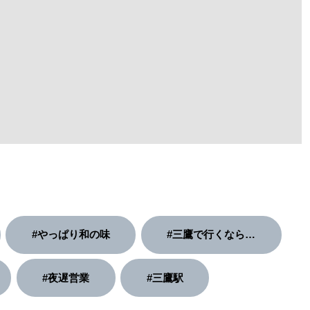
#やっぱり和の味
#三鷹で行くなら…
#夜遅営業
#三鷹駅