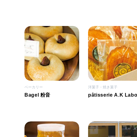
ベーカリー
洋菓子・焼き菓子
Bagel 粉音
pâtisserie A.K Lab