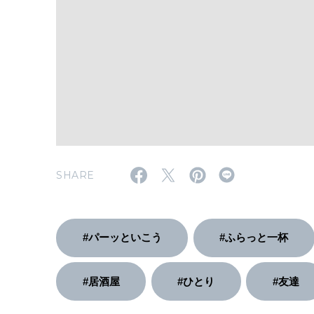
SHARE
#パーッといこう
#ふらっと一杯
#居酒屋
#ひとり
#友達