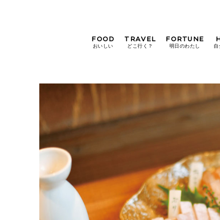
FOOD
TRAVEL
FORTUNE
おいしい
どこ行く？
明日のわたし
自
[12星座別] Weekly
Holoscope
[12星座別] Monthly
Holoscope
#手土産
#シュークリーム
#パン
女神まり愛の
タロットメッセージ
#京都
[算命学] 星読みハナコの月巡