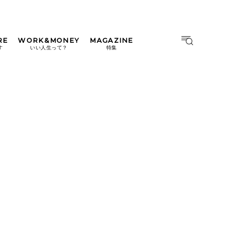
RE
WORK&MONEY
MAGAZINE
MAGAZINE
MOOK
す
いい人生って？
特集
2026年9月号「北海道 おいし
く遊ぶ、夏のご褒美旅。」
2026年8月号『お茶の時間で
す。』
日本橋
#中目黒
#吉祥寺
#横浜
2026年7月号「鎌倉 ローカル
が 教えてくれた 本当の歩き
方。」
2026年6月号「大銀座 トレン
ドが生まれる 新しい一流店
へ。」
2026年5月号「“大好き”に出
会いに。韓国」
2026年4月号「未来をつくる、