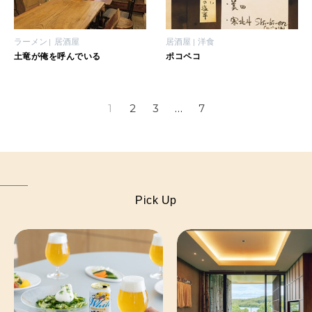
ラーメン
居酒屋
居酒屋
洋食
土竜が俺を呼んでいる
ポコペコ
1
2
3
…
7
Pick Up