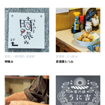
2026年2月号「良運を掴む 新・開運術。」
2026年1月号「猫がいれば、幸せ」
2025年12月号「お酒の新常識。」
割烹
小料理屋
居酒屋
居酒屋
立ち飲み
時喰み
居酒屋たつみ