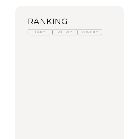
RANKING
DAILY
WEEKLY
MONTHLY
暑いから食べたくなる。
【東京近郊】日帰りひと
「来たぞ、トイトレ」|
わざわざ行きたいラーメ
り旅スポット5選｜館
弘中綾香の「純度
ン13選｜プロが選ぶベス
山、前橋、日光など
100%」～第141回～
ト3、大井町の人気店、
ご当地ラーメン
TRAVEL
LEARN
FOOD
No.1259『北海道 おいし
No.1259『北海道 おいし
【あんこ】一度は食べた
く遊ぶ、夏のご褒美
く遊ぶ、夏のご褒美
い名店13選｜どら焼き・
旅。』
旅。』
おはぎほか
FOOD
いつもの食卓を格上げす
【東京近郊】日帰りひと
「来たぞ、トイトレ」|
る、夏の新定番「ホワイ
り旅スポット5選｜館
弘中綾香の「純度
トビール」で乾杯！｜料
山、前橋、日光など
100%」～第141回～