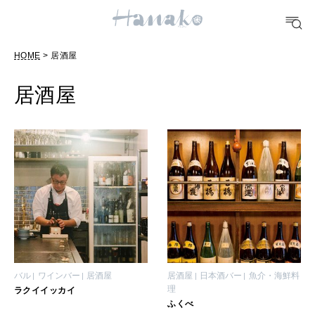
10 CATEGORIES
HOME
> 居酒屋
FOOD
おいしい
居酒屋
TRAVEL
どこ行く？
FORTUNE
明日のわたし
[12星座別] Weekly Holoscope
HEALTH
バル
ワインバー
居酒屋
居酒屋
日本酒バー
魚介・海鮮料
[12星座別] Monthly Love Holoscope
自分にやさしく
理
ラクイイッカイ
ふくべ
女神まり愛のタロットメッセージ