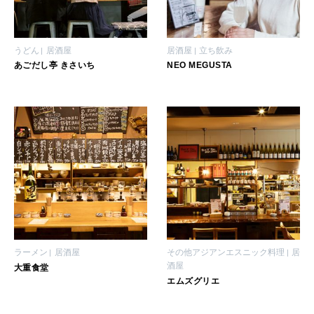
うどん
居酒屋
居酒屋
立ち飲み
あごだし亭 きさいち
NEO MEGUSTA
ラーメン
居酒屋
その他アジアンエスニック料理
居
酒屋
大重食堂
エムズグリエ