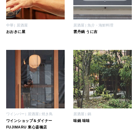
中華
居酒屋
居酒屋
魚介・海鮮料理
おおきに屋
雲丹鍋 うに吉
ワインバー
居酒屋
焼き鳥
居酒屋
鍋
ワインショップ＆ダイナー
味鍋 味味
FUJIMARU 東心斎橋店