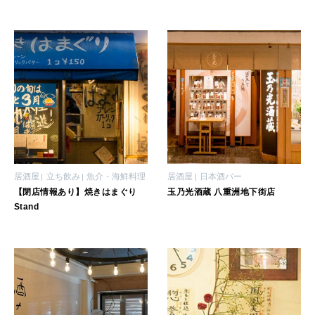
LEARN
算命学がわかる今月のあなた
知る、考える
MAMA
ママもいろいろ
SUSTAINABLE
居酒屋
立ち飲み
魚介・海鮮料理
居酒屋
日本酒バー
わたしができること
【閉店情報あり】焼きはまぐり
玉乃光酒蔵 八重洲地下街店
Stand
CULTURE
自分を耕す
WORK&MONEY