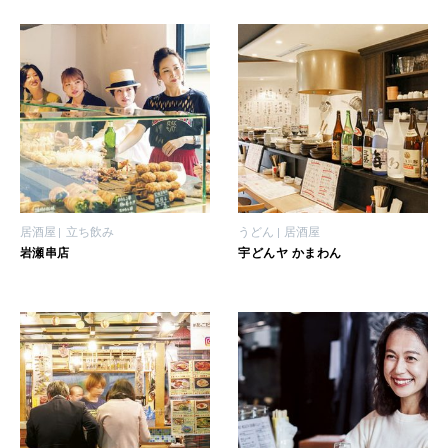
居酒屋
立ち飲み
うどん
居酒屋
岩瀬串店
宇どんヤ かまわん