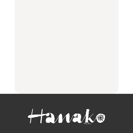
理家・長谷川あかりさん
の気取らないおもてな
FOOD | PR
TRAVEL
LEARN
し。
【2026年最新】横浜の絶
「来たぞ、トイトレ」|
No.1259『北海道 おいし
品ランチ29選｜横浜駅周
弘中綾香の「純度
く遊ぶ、夏のご褒美
辺、みなとみらい、横浜
100%」～第141回～
旅。』
中華街、和食、洋食ほか
LEARN
FOOD
中目黒からひと駅の穴
いつもの食卓を格上げす
【2026年最新】横浜の絶
場。祐天寺の魅力10選｜
る、夏の新定番「ホワイ
品ランチ29選｜横浜駅周
グルメ、ショッピング、
トビール」で乾杯！｜料
辺、みなとみらい、横浜
古着ほか
理家・長谷川あかりさん
中華街、和食、洋食ほか
の気取らないおもてな
FOOD
FOOD | PR
FOOD
し。