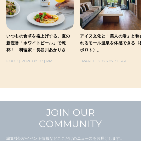
いつもの食卓を格上げする、夏の
アイヌ文化と「美人の湯」と称
新定番「ホワイトビール」で乾
れるモール温泉を体感できる〈
杯！｜料理家・長谷川あかりさん
ポロト〉。
の気取らないおもてなし。
FOOD
2026.08.03
PR
TRAVEL
2026.07.31
PR
JOIN OUR
COMMUNITY
編集後記やイベント情報などここだけのニュースをお届けします。