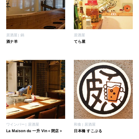
いい人生って？
MAGAZINE
特集
居酒屋
鍋
居酒屋
酒ナ羊
てら屋
2026年9月号「北海道 おいしく遊ぶ、夏のご褒美旅。」
2026年8月号『お茶の時間です。』
MAGAZINE
MOOK
2026年7月号「鎌倉 ローカルが 教えてくれた 本当の歩き方。」
2026年6月号「大銀座 トレンドが生まれる 新しい一流店へ。」
FOLLOW US!
2026年5月号「“大好き”に出会いに。韓国」
2026年4月号「未来をつくる、学びの教科書。」
ワインバー
居酒屋
和食
居酒屋
La Maison du 一升 Vin＜閉店＞
日本橋 すこぶる
2026年3月号「スイーツ予想図 2026」