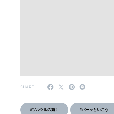
SHARE
#ツルツルの麺！
#パーッといこう