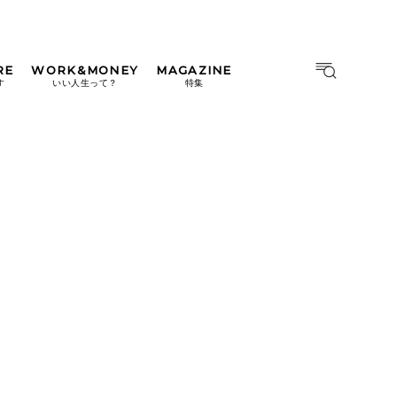
RE
WORK&MONEY
MAGAZINE
MAGAZINE
MOOK
す
いい人生って？
特集
2026年9月号「北海道 おいし
く遊ぶ、夏のご褒美旅。」
2026年8月号『お茶の時間で
す。』
日本橋
#中目黒
#吉祥寺
#横浜
2026年7月号「鎌倉 ローカル
が 教えてくれた 本当の歩き
方。」
2026年6月号「大銀座 トレン
ドが生まれる 新しい一流店
へ。」
2026年5月号「“大好き”に出
会いに。韓国」
2026年4月号「未来をつくる、