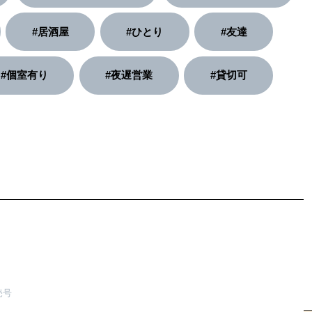
#居酒屋
#ひとり
#友達
#個室有り
#夜遅営業
#貸切可
売号