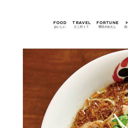
FOOD
TRAVEL
FORTUNE
おいしい
どこ行く？
明日のわたし
自
[12星座別] Weekly
Holoscope
[12星座別] Monthly
Holoscope
#手土産
#シュークリーム
#パン
女神まり愛の
タロットメッセージ
#京都
[算命学] 星読みハナコの月巡