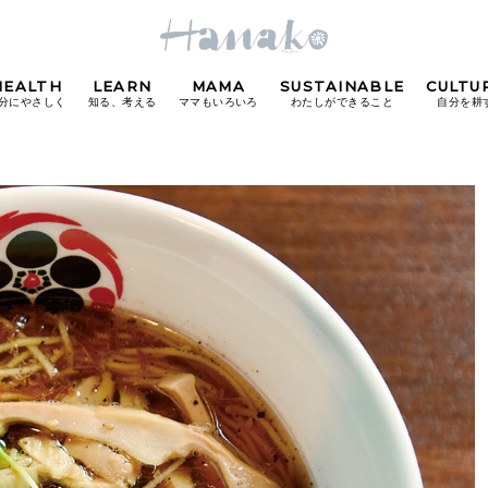
HEALTH
LEARN
MAMA
SUSTAINABLE
CULTU
分にやさしく
知る、考える
ママもいろいろ
わたしができること
自分を耕
POPULAR TAGS
#カフェ
#朝ごはん
#開運
#東京駅
#銀座
#
り
FOLLOW US!