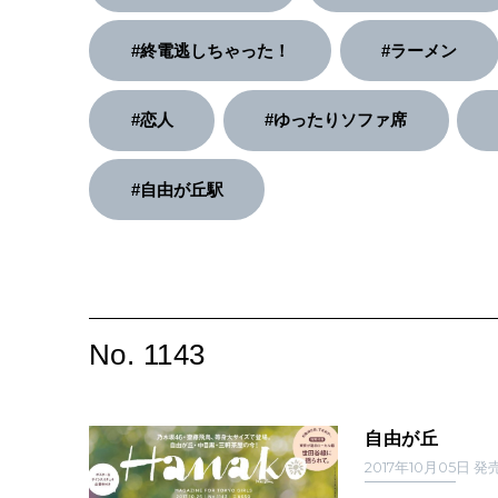
#終電逃しちゃった！
#ラーメン
#恋人
#ゆったりソファ席
#自由が丘駅
No. 1143
自由が丘
2017年10月05日 発