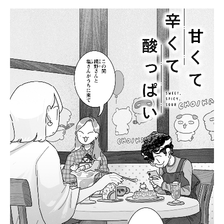
酸
っ
ぱ
い
」
第
2
0
話