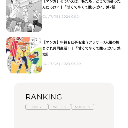
【マンガ】そういえば、私たち、どこで出会った
んだっけ? ｜「甘くて辛くて酸っぱい」第2話
CULTURE
2024.06.24
【マンガ】年齢も仕事も違うアラサー3人組の気
まぐれ共同生活！｜「甘くて辛くて酸っぱい」第
1話
CULTURE
2024.05.20
RANKING
DAILY
WEEKLY
MONTHLY
【福島】わざわざ食べに
暑いから食べたくなる。
「来たぞ、トイトレ」|