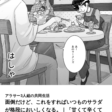
ば
WORK&MONEY
い
いい人生って？
つ
も
MAGAZINE
の
特集
サ
ラ
2026年9月号「北海道 おいしく遊ぶ、夏のご褒美旅。」
ダ
2026年8月号『お茶の時間です。』
が
MAGAZINE
MOOK
2026年7月号「鎌倉 ローカルが 教えてくれた 本当の歩き方。」
格
段
2026年6月号「大銀座 トレンドが生まれる 新しい一流店へ。」
アラサー3人組の共同生活
に
面倒だけど、これをすればいつものサラダ
FOLLOW US!
2026年5月号「“大好き”に出会いに。韓国」
お
が格段においしくなる。｜「甘くて辛くて