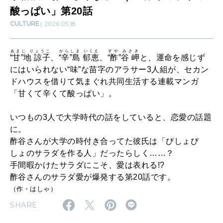
い
2026年4月号「未来をつくる、学びの教科書。」
酸っぱい」第20話
し
CULTURE
2026.05.18
2026年3月号「スイーツ予想図 2026」
く
な
あまじ りょうこ
からしま いくえ
すや みさき
2026年2月号「良運を掴む 新・開運術。」
“甘”地 諒子
、
“辛”島 郁恵
、
“酢”谷 岬
と、運命を感じず
る
にはいられない“味”な苗字のアラサー3人組が、セカン
2026年1月号「猫がいれば、幸せ」
ドハウスを借りて気まぐれ共同生活する連載マンガ
。
「甘くて辛くて酸っぱい」。
｜
2025年12月号「お酒の新常識。」
「
いつもの3人で大学時代の話をしていると、恋愛の話題
に。
甘
酢谷さんが大学の時付き合ってた彼氏は「びしょび
く
しょのサラダを作る人」だったらしく……？
手間暇かけたサラダにこそ、愛は表れる!?
て
酢谷さんのサラダ愛が爆発する第20話です。
辛
（作・はしゃ）
く
SHARE
て