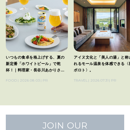
いつもの食卓を格上げする、夏の
アイヌ文化と「美人の湯」と称
新定番「ホワイトビール」で乾
れるモール温泉を体感できる〈
杯！｜料理家・長谷川あかりさん
ポロト〉。
の気取らないおもてなし。
FOOD
2026.08.03
PR
TRAVEL
2026.07.31
PR
JOIN OUR