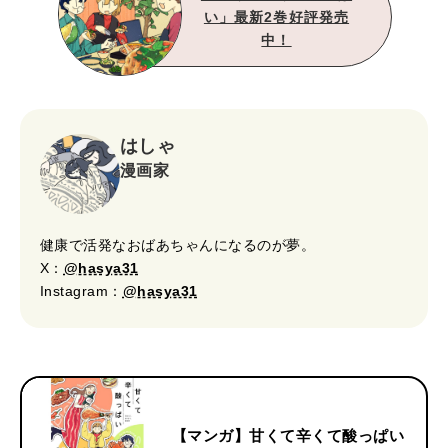
い」最新2巻好評発売
中！
はしゃ
漫画家
健康で活発なおばあちゃんになるのが夢。
X：
@hasya31
Instagram：
@hasya31
【マンガ】甘くて辛くて酸っぱい