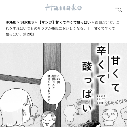
HEALTH
[12星座別] Monthly Love Holoscope
自分にやさしく
女神まり愛のタロットメッセージ
HOME
>
SERIES
>
【マンガ】甘くて辛くて酸っぱい
> 面倒だけど、こ
LEARN
れをすればいつものサラダが格段においしくなる。｜「甘くて辛くて
面
算命学がわかる今月のあなた
知る、考える
酸っぱい」第20話
倒
だ
MAMA
け
ママもいろいろ
ど
、
SUSTAINABLE
こ
わたしができること
れ
を
CULTURE
す
自分を耕す
れ