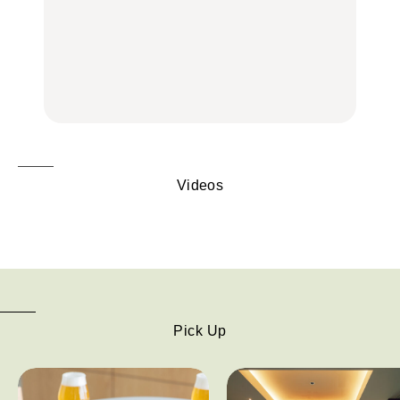
いつもの食卓を格上げす
【2026年最新】横浜の絶
行列に並んででも食べる
る、夏の新定番「ホワイ
品ランチ29選｜横浜駅周
べし！喜多方ラーメンの
トビール」で乾杯！｜料
辺、みなとみらい、横浜
名店3選
理家・長谷川あかりさん
中華街、和食、洋食ほか
の気取らないおもてな
FOOD
FOOD | PR
FOOD
し。
Videos
Pick Up