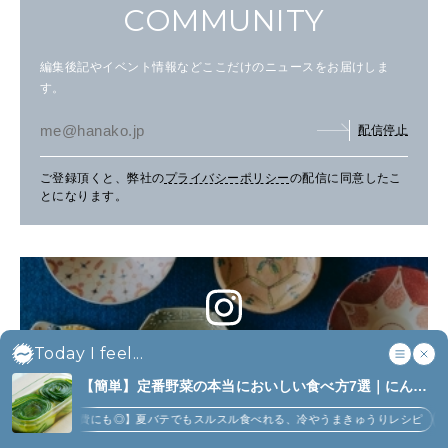
COMMUNITY
編集後記やイベント情報などここだけのニュースをお届けしま
す。
配信停止
ご登録頂くと、弊社の
プライバシーポリシー
の配信に同意したこ
とになります。
Hanako Magazine
Today I feel...
OFFICIAL INSTAGRAM
【簡単】定番野菜の本当においしい食べ方7選｜にんじ
ん、ジャガイモ、ピーマンなど (7)
Follow us!
大量消費にも◎】夏バテでもスルスル食べれる、冷やうまきゅうりレシピ
【にんじん