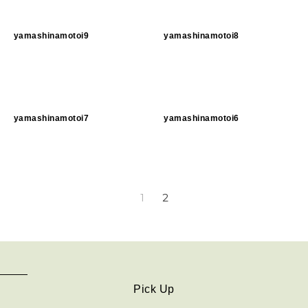
2026年5月号「“大好き”に出会いに。韓国」
yamashinamotoi9
yamashinamotoi8
2026年4月号「未来をつくる、学びの教科書。」
2026年3月号「スイーツ予想図 2026」
2026年2月号「良運を掴む 新・開運術。」
yamashinamotoi7
yamashinamotoi6
2026年1月号「猫がいれば、幸せ」
2025年12月号「お酒の新常識。」
1
2
Pick Up