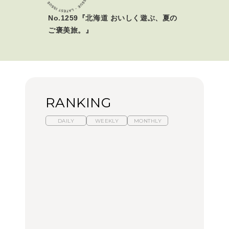
No.1259『北海道 おいしく遊ぶ、夏の
ご褒美旅。』
RANKING
DAILY
WEEKLY
MONTHLY
【福島】わざわざ食べに
暑いから食べたくなる。
「来たぞ、トイトレ」|
行きたいご当地グルメ23
わざわざ行きたいラーメ
弘中綾香の「純度
選｜ラーメン、餃子、そ
ン13選｜プロが選ぶベス
100%」～第141回～
ばほか
ト3、大井町の人気店、
ご当地ラーメン
FOOD
LEARN
FOOD
【東京近郊】日帰りひと
【東京近郊】日帰りひと
【あんこ】一度は食べた
り旅スポット5選｜館
り旅スポット5選｜館
い名店13選｜どら焼き・