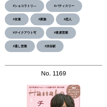
#ショコラトリ―
#パティスリー
2026年2月号「良運を掴む 新・開運術。」
#友達
#家族
#恋人
2026年1月号「猫がいれば、幸せ」
#テイクアウト可
#夜遅営業
2025年12月号「お酒の新常識。」
#通し営業
#渋谷駅
No. 1169