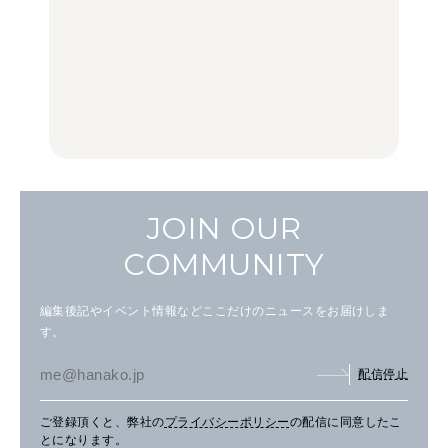
いつもの食卓を格上げす
【2026年最新】横浜の絶
行列に並んででも食べる
る、夏の新定番「ホワイ
品ランチ29選｜横浜駅周
べし！喜多方ラーメンの
トビール」で乾杯！｜料
辺、みなとみらい、横浜
名店3選
理家・長谷川あかりさん
中華街、和食、洋食ほか
の気取らないおもてな
FOOD
FOOD | PR
FOOD
し。
JOIN OUR
COMMUNITY
編集後記やイベント情報などここだけのニュースをお届けしま
す。
配信停止
ご登録頂くと、弊社の
プライバシーポリシー
の配信に同意したこ
とになります。