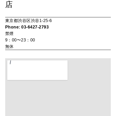
店
LEARN
算命学がわかる今月のあなた
知る、考える
東京都渋谷区渋谷1-25-6
Phone: 03-6427-2793
禁煙
MAMA
9：00〜23：00
ママもいろいろ
無休
SUSTAINABLE
わたしができること
CULTURE
自分を耕す
WORK&MONEY