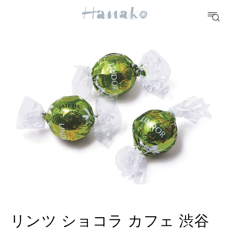
10 CATEGORIES
FOOD
おいしい
TRAVEL
どこ行く？
FORTUNE
明日のわたし
[12星座別] Weekly Holoscope
HEALTH
[12星座別] Monthly Love Holoscope
自分にやさしく
リンツ ショコラ カフェ 渋谷
女神まり愛のタロットメッセージ