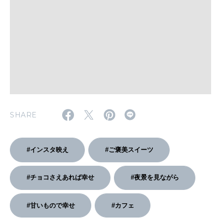
いい人生って？
MAGAZINE
特集
2026年9月号「北海道 おいしく遊ぶ、夏のご褒美旅。」
2026年8月号『お茶の時間です。』
SHARE
MAGAZINE
MOOK
2026年7月号「鎌倉 ローカルが 教えてくれた 本当の歩き方。」
2026年6月号「大銀座 トレンドが生まれる 新しい一流店へ。」
#インスタ映え
#ご褒美スイーツ
FOLLOW US!
2026年5月号「“大好き”に出会いに。韓国」
#チョコさえあれば幸せ
#夜景を見ながら
2026年4月号「未来をつくる、学びの教科書。」
#甘いもので幸せ
#カフェ
2026年3月号「スイーツ予想図 2026」