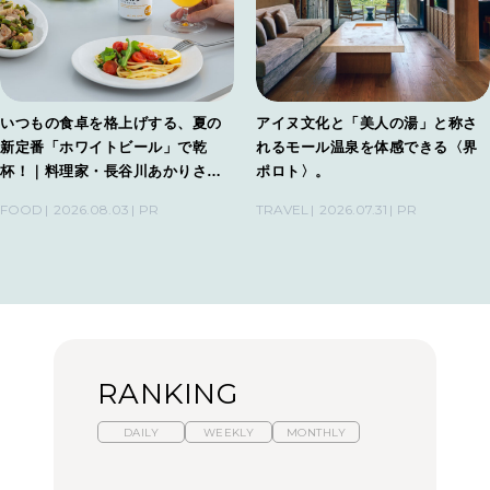
いつもの食卓を格上げする、夏の
アイヌ文化と「美人の湯」と称さ
新定番「ホワイトビール」で乾
れるモール温泉を体感できる〈界
杯！｜料理家・長谷川あかりさん
ポロト〉。
の気取らないおもてなし。
FOOD
2026.08.03
PR
TRAVEL
2026.07.31
PR
RANKING
DAILY
WEEKLY
MONTHLY