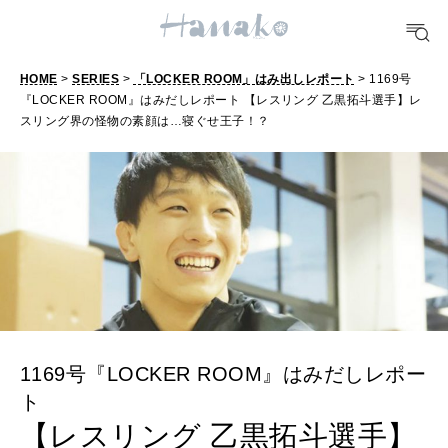
FOOD
おいしい
HOME
>
SERIES
>
「LOCKER ROOM」はみ出しレポート
> 1169号
『LOCKER ROOM』はみだしレポート 【レスリング 乙黒拓斗選手】レ
スリング界の怪物の素顔は…寝ぐせ王子！？
TRAVEL
どこ行く？
FORTUNE
明日のわたし
[12星座別] Weekly Holoscope
HEALTH
[12星座別] Monthly Love Holoscope
自分にやさしく
1169号『LOCKER ROOM』はみだしレポー
ト
女神まり愛のタロットメッセージ
【レスリング 乙黒拓斗選手】
LEARN