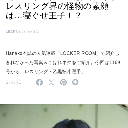
算命学がわかる今月のあなた
レスリング界の怪物の素顔
知る、考える
は…寝ぐせ王子！？
MAMA
LEARN
2019.01.31
ママもいろいろ
Hanako本誌の人気連載「LOCKER ROOM」で紹介し
SUSTAINABLE
わたしができること
きれなかった写真＆こぼれネタをご紹介。今回は1169
号から、レスリング・乙黒拓斗選手。
SHARE
CULTURE
自分を耕す
WORK&MONEY
いい人生って？