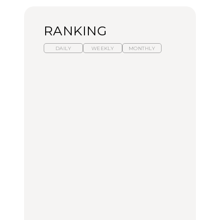
RANKING
DAILY
WEEKLY
MONTHLY
【福島】わざわざ食べに
暑いから食べたくなる。
「来たぞ、トイトレ」|
行きたいご当地グルメ23
わざわざ行きたいラーメ
弘中綾香の「純度
選｜ラーメン、餃子、そ
ン13選｜プロが選ぶベス
100%」～第141回～
ばほか
ト3、大井町の人気店、
ご当地ラーメン
FOOD
LEARN
FOOD
【東京近郊】日帰りひと
【東京近郊】日帰りひと
【あんこ】一度は食べた
り旅スポット5選｜館
り旅スポット5選｜館
い名店13選｜どら焼き・
山、前橋、日光など
山、前橋、日光など
おはぎほか
TRAVEL
TRAVEL
FOOD
【福島】わざわざ食べに
「来たぞ、トイトレ」|
「来たぞ、トイトレ」|
行きたいご当地グルメ23
弘中綾香の「純度
弘中綾香の「純度
選｜ラーメン、餃子、そ
100%」～第141回～
100%」～第141回～
ばほか