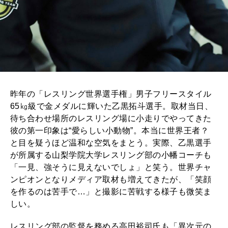
2026年2月号「良運を掴む 新・開運術。」
2026年1月号「猫がいれば、幸せ」
2025年12月号「お酒の新常識。」
昨年の「レスリング世界選手権」男子フリースタイル
65㎏級で金メダルに輝いた乙黒拓斗選手。取材当日、
待ち合わせ場所のレスリング場に小走りでやってきた
彼の第一印象は“愛らしい小動物”。本当に世界王者？
と目を疑うほど温和な空気をまとう。実際、乙黒選手
が所属する山梨学院大学レスリング部の小幡コーチも
「一見、強そうに見えないでしょ」と笑う。世界チャ
ンピオンとなりメディア取材も増えてきたが、「笑顔
を作るのは苦手で…」と撮影に苦戦する様子も微笑ま
しい。
レスリング部の監督を務める高田裕司氏も「異次元の