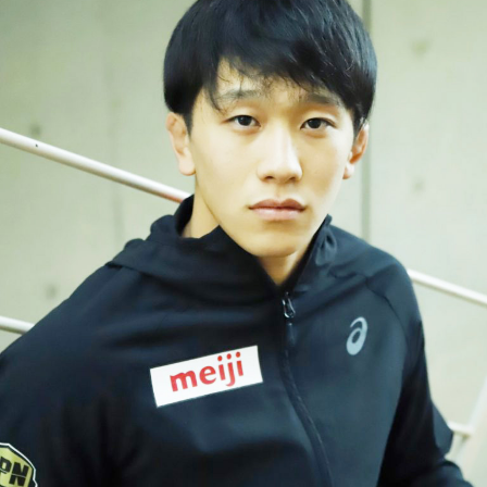
MAGAZINE
特集
2026年9月号「北海道 おいしく遊ぶ、夏のご褒美旅。」
2026年8月号『お茶の時間です。』
MAGAZINE
MOOK
2026年7月号「鎌倉 ローカルが 教えてくれた 本当の歩き方。」
2026年6月号「大銀座 トレンドが生まれる 新しい一流店へ。」
FOLLOW US!
2026年5月号「“大好き”に出会いに。韓国」
2026年4月号「未来をつくる、学びの教科書。」
2026年3月号「スイーツ予想図 2026」