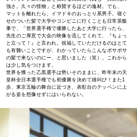
強さ。久々の怪物」と称賛するほどの逸材。でも、
マットを離れたら、イマドキのおっとり系男子。寝ぐ
せのついた髪で大学やコンビニに行くことも日常茶飯
事で、「世界選手権で優勝したあと大学に行ったら、
先生のご厚意で大会の映像を流してくれて、『ちょっ
と立って！』と言われ。祝福していただけるのはとて
も有難いことですが、わかっていたらこんなボサボサ
の髪で来ないのにー、と思いました（笑）。これから
は少し気をつけます。
世界を獲った乙黒選手は勢いそのままに、昨年末の天
皇杯全日本選手権でも初優勝を決めて雄叫び！また1
歩、東京五輪の舞台に近づき、表彰台のテッペンに上
がる姿を想像せずにはいられない。