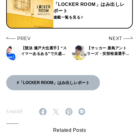
「LOCKER ROOM」はみ出しレ
ポート
連載一覧を見る
PREV
NEXT
【競泳 瀬戸大也選手】“ス
【サッカー 鹿島アント
イマーあるある”で大盛り
ラーズ・安部裕葵選手】
上がり！？
クールで硬派な若武者も
仲間の話では極上スマイ
ル！
#「LOCKER ROOM」はみ出しレポート
SHARE
Related Posts