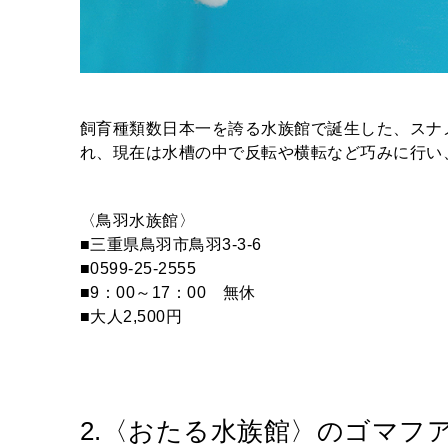
飼育種類数日本一を誇る水族館で誕生した、スナ
れ、現在は水槽の中で反転や横転など巧みに行い
〈鳥羽水族館〉
■三重県鳥羽市鳥羽3-3-6
■0599-25-2555
■9：00～17：00 無休
■大人2,500円
2.〈おたる水族館〉のゴマフ