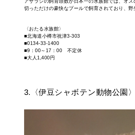
アザラシの飼育頭数が日本一の水族館では、オス
切っただけの豪快なプールで飼育されており、野
〈おたる水族館〉
■北海道小樽市祝津3-303
■0134-33-1400
■9：00～17：00 不定休
■大人1,400円
3.〈伊豆シャボテン動物公園