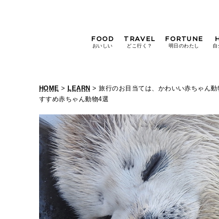
FOOD
TRAVEL
FORTUNE
おいしい
どこ行く？
明日のわたし
自
[12星座別] Weekly
Holoscope
HOME
>
LEARN
> 旅行のお目当ては、かわいい赤ちゃん動
[12星座別] Monthly
すすめ赤ちゃん動物4選
Holoscope
#手土産
#シュークリーム
#パン
女神まり愛の
タロットメッセージ
#京都
[算命学] 星読みハナコの月巡