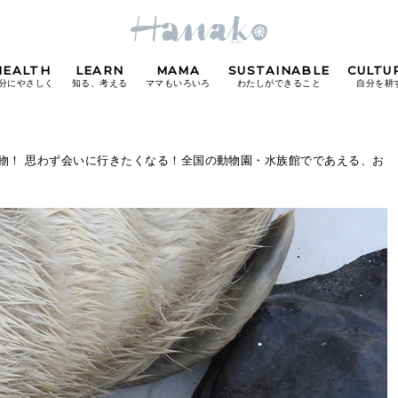
HEALTH
LEARN
MAMA
SUSTAINABLE
CULTU
分にやさしく
知る、考える
ママもいろいろ
わたしができること
自分を耕
POPULAR TAGS
物！ 思わず会いに行きたくなる！全国の動物園・水族館でであえる、お
#カフェ
#朝ごはん
#開運
#東京駅
#銀座
#
り
FOLLOW US!