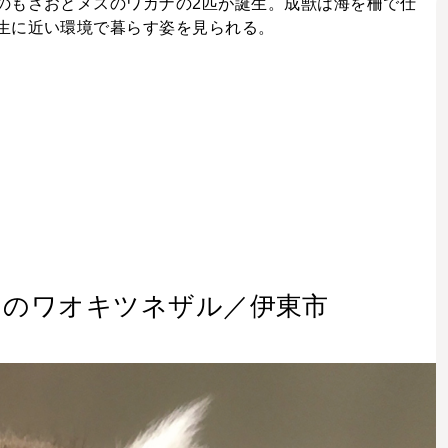
のもさおとメスのワカナの2匹が誕生。成獣は海を柵で仕
生に近い環境で暮らす姿を見られる。
〉のワオキツネザル／伊東市