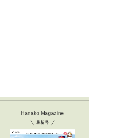
Hanako Magazine
最新号