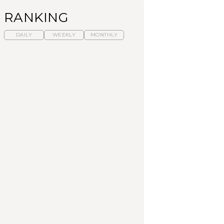
RANKING
DAILY
WEEKLY
MONTHLY
暑いから食べたくな
【東京近郊】日帰りひ
「来たぞ、トイトレ」|
る。わざわざ行きたい
とり旅スポット5選｜館
弘中綾香の「純度
ラーメン13選｜プロが
山、前橋、日光など
100%」～第141回～
選ぶベスト3、大井町の
人気店、ご当地ラーメ
TRAVEL
LEARN
FOOD
ン
【福島】わざわざ食べ
【東京近郊】日帰りひ
【あんこ】一度は食べ
に行きたいご当地グル
とり旅スポット5選｜館
たい名店13選｜どら焼
メ23選｜ラーメン、餃
山、前橋、日光など
き・おはぎほか
子、そばほか
FOOD
TRAVEL
FOOD
中目黒からひと駅の穴
No.1259『北海道 おい
「来たぞ、トイトレ」|
場。祐天寺の魅力10選
しく遊ぶ、夏のご褒美
弘中綾香の「純度
｜グルメ、ショッピン
旅。』
100%」～第141回～
グ、古着ほか