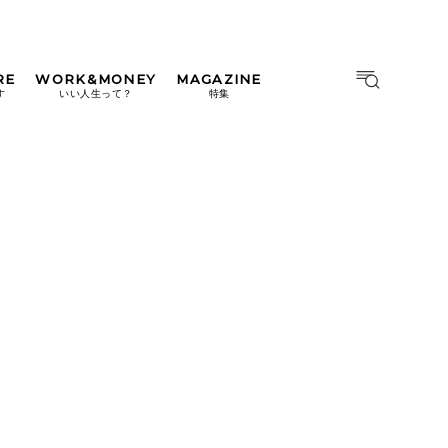
RE
WORK&MONEY
MAGAZINE
MAGAZINE
MOOK
す
いい人生って？
特集
2026年9月号「北海道 おいし
く遊ぶ、夏のご褒美旅。」
2026年8月号『お茶の時間で
す。』
日本橋
#中目黒
#吉祥寺
#横浜
2026年7月号「鎌倉 ローカル
が 教えてくれた 本当の歩き
方。」
2026年6月号「大銀座 トレン
ドが生まれる 新しい一流店
へ。」
2026年5月号「“大好き”に出
会いに。韓国」
2026年4月号「未来をつくる、