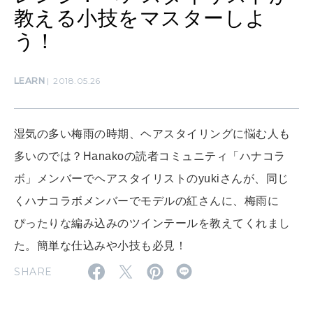
わたしができること
教える小技をマスターしよ
う！
CULTURE
自分を耕す
LEARN
2018.05.26
湿気の多い梅雨の時期、ヘアスタイリングに悩む人も
WORK&MONEY
いい人生って？
多いのでは？Hanakoの読者コミュニティ「ハナコラ
ボ」メンバーでヘアスタイリストのyukiさんが、同じ
くハナコラボメンバーでモデルの紅さんに、梅雨に
MAGAZINE
特集
ぴったりな編み込みのツインテールを教えてくれまし
た。簡単な仕込みや小技も必見！
2026年9月号「北海道 おいしく遊ぶ、夏のご褒美旅。」
SHARE
2026年8月号『お茶の時間です。』