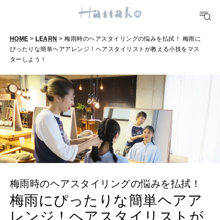
FORTUNE
明日のわたし
HOME
>
LEARN
> 梅雨時のヘアスタイリングの悩みを払拭！ 梅雨に
ぴったりな簡単ヘアアレンジ！ヘアスタイリストが教える小技をマス
[12星座別] Weekly Holoscope
ターしよう！
HEALTH
[12星座別] Monthly Love Holoscope
自分にやさしく
女神まり愛のタロットメッセージ
LEARN
算命学がわかる今月のあなた
知る、考える
MAMA
ママもいろいろ
梅雨時のヘアスタイリングの悩みを払拭！
梅雨にぴったりな簡単ヘアア
レンジ！ヘアスタイリストが
SUSTAINABLE