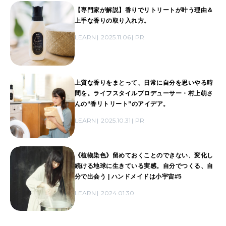
【専門家が解説】香りでリトリートが叶う理由＆
上手な香りの取り入れ方。
LEARN
2025.11.06
PR
上質な香りをまとって、日常に自分を思いやる時
間を。ライフスタイルプロデューサー・村上萌さ
んの“香リトリート”のアイデア。
LEARN
2025.10.31
PR
《植物染色》留めておくことのできない、変化し
続ける地球に生きている実感。自分でつくる、自
分で出会う | ハンドメイドは小宇宙#5
LEARN
2024.01.30