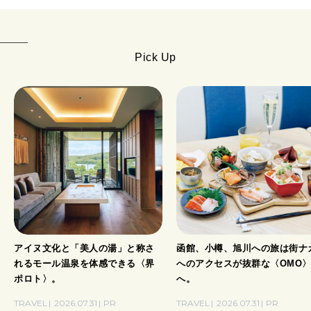
Pick Up
アイヌ文化と「美人の湯」と称さ
函館、小樽、旭川への旅は街ナ
れるモール温泉を体感できる〈界
へのアクセスが抜群な〈OMO
ポロト〉。
へ。
TRAVEL
2026.07.31
PR
TRAVEL
2026.07.31
PR