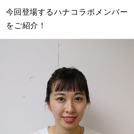
MAGAZINE
MOOK
2026年7月号「鎌倉 ローカルが 教えてくれた 本当の歩き方。」
今回登場するハナコラボメンバー
2026年6月号「大銀座 トレンドが生まれる 新しい一流店へ。」
をご紹介！
FOLLOW US!
2026年5月号「“大好き”に出会いに。韓国」
2026年4月号「未来をつくる、学びの教科書。」
2026年3月号「スイーツ予想図 2026」
2026年2月号「良運を掴む 新・開運術。」
2026年1月号「猫がいれば、幸せ」
2025年12月号「お酒の新常識。」