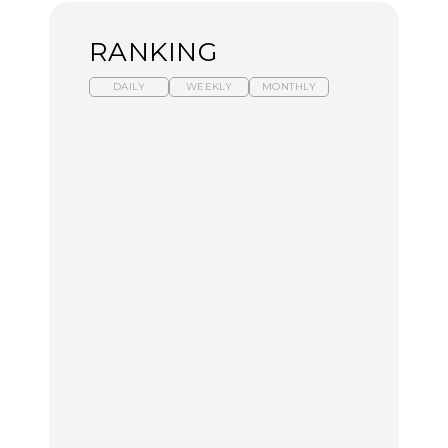
RANKING
DAILY
WEEKLY
MONTHLY
暑いから食べたくなる。
「来たぞ、トイトレ」|
「来たぞ、トイトレ」|
わざわざ行きたいラーメ
弘中綾香の「純度
弘中綾香の「純度
ン13選｜プロが選ぶベス
100%」～第141回～
100%」～第141回～
ト3、大井町の人気店、
ご当地ラーメン
LEARN
LEARN
FOOD
No.1259『北海道 おいし
No.1259『北海道 おいし
【あんこ】一度は食べた
く遊ぶ、夏のご褒美
く遊ぶ、夏のご褒美
い名店13選｜どら焼き・
旅。』
旅。』
おはぎほか
FOOD
いつもの食卓を格上げす
暑いから食べたくなる。
「来たぞ、トイトレ」|
る、夏の新定番「ホワイ
わざわざ行きたいラーメ
弘中綾香の「純度
トビール」で乾杯！｜料
ン13選｜プロが選ぶベス
100%」～第141回～
理家・長谷川あかりさん
ト3、大井町の人気店、