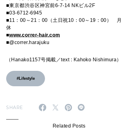
■東京都渋谷区神宮前6-7-14 NKビル2F
■03-6712-6945
■11：00～21：00（土日祝10：00～19：00） 月
休
■
www.correr-hair.com
■@correr.harajuku
（Hanako1157号掲載／text : Kahoko Nishimura）
#Lifestyle
SHARE
Related Posts