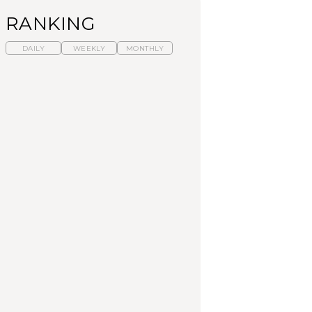
RANKING
DAILY
WEEKLY
MONTHLY
暑いから食べたくな
【東京近郊】日帰りひ
「来たぞ、トイトレ」|
る。わざわざ行きたい
とり旅スポット5選｜館
弘中綾香の「純度
ラーメン13選｜プロが
山、前橋、日光など
100%」～第141回～
選ぶベスト3、大井町の
人気店、ご当地ラーメ
TRAVEL
LEARN
FOOD
ン
【福島】わざわざ食べ
【東京近郊】日帰りひ
【あんこ】一度は食べ
に行きたいご当地グル
とり旅スポット5選｜館
たい名店13選｜どら焼
メ23選｜ラーメン、餃
山、前橋、日光など
き・おはぎほか
子、そばほか
FOOD
TRAVEL
FOOD
中目黒からひと駅の穴
No.1259『北海道 おい
「来たぞ、トイトレ」|
場。祐天寺の魅力10選
しく遊ぶ、夏のご褒美
弘中綾香の「純度
｜グルメ、ショッピン
旅。』
100%」～第141回～
グ、古着ほか