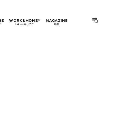
RE
WORK&MONEY
MAGAZINE
MAGAZINE
MOOK
す
いい人生って？
特集
2026年9月号「北海道 おいし
く遊ぶ、夏のご褒美旅。」
2026年8月号『お茶の時間で
す。』
日本橋
#中目黒
#吉祥寺
#横浜
2026年7月号「鎌倉 ローカル
が 教えてくれた 本当の歩き
方。」
2026年6月号「大銀座 トレン
ドが生まれる 新しい一流店
へ。」
2026年5月号「“大好き”に出
会いに。韓国」
2026年4月号「未来をつくる、