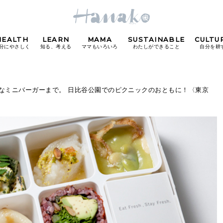
HEALTH
LEARN
MAMA
SUSTAINABLE
CULTU
分にやさしく
知る、考える
ママもいろいろ
わたしができること
自分を耕
POPULAR TAGS
なミニバーガーまで。 日比谷公園でのピクニックのおともに！〈東京
#カフェ
#朝ごはん
#開運
#東京駅
#銀座
#
り
FOLLOW US!