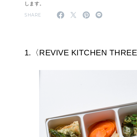
します。
SHARE
1.〈REVIVE KITCHEN T