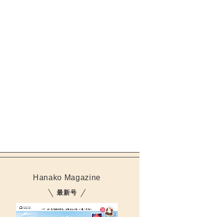
Hanako Magazine
最新号