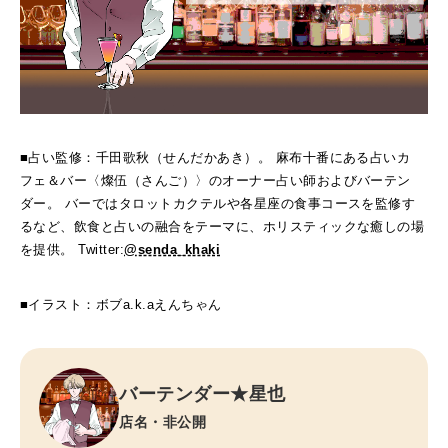
■占い監修：千田歌秋（せんだかあき）。 麻布十番にある占いカ
フェ＆バー〈燦伍（さんご）〉のオーナー占い師およびバーテン
ダー。 バーではタロットカクテルや各星座の食事コースを監修す
るなど、飲食と占いの融合をテーマに、ホリスティックな癒しの場
を提供。 Twitter:
@senda_khaki
■イラスト：ボブa.k.aえんちゃん
バーテンダー★星也
店名・非公開