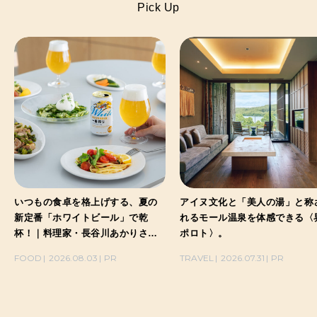
Pick Up
いつもの食卓を格上げする、夏の
アイヌ文化と「美人の湯」と称
新定番「ホワイトビール」で乾
れるモール温泉を体感できる〈
杯！｜料理家・長谷川あかりさん
ポロト〉。
の気取らないおもてなし。
FOOD
2026.08.03
PR
TRAVEL
2026.07.31
PR