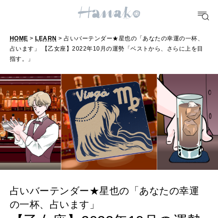
10 CATEGORIES
HOME
>
LEARN
> 占いバーテンダー★星也の「あなたの幸運の一杯、
FOOD
占います」 【乙女座】2022年10月の運勢「ベストから、さらに上を目
おいしい
指す。」
TRAVEL
どこ行く？
FORTUNE
明日のわたし
[12星座別] Weekly Holoscope
占いバーテンダー★星也の「あなたの幸運
HEALTH
[12星座別] Monthly Love Holoscope
自分にやさしく
の一杯、占います」