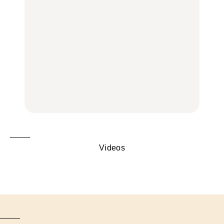
く遊ぶ、夏のご褒美
く遊ぶ、夏のご褒美
｜吉祥寺、西荻窪、代々
旅。』
旅。』
木上原、下北沢ほか
FOOD
いつもの食卓を格上げす
【2026年最新】横浜の絶
行列に並んででも食べる
る、夏の新定番「ホワイ
品ランチ29選｜横浜駅周
べし！喜多方ラーメンの
トビール」で乾杯！｜料
辺、みなとみらい、横浜
名店3選
理家・長谷川あかりさん
中華街、和食、洋食ほか
の気取らないおもてな
FOOD
FOOD | PR
FOOD
し。
Videos