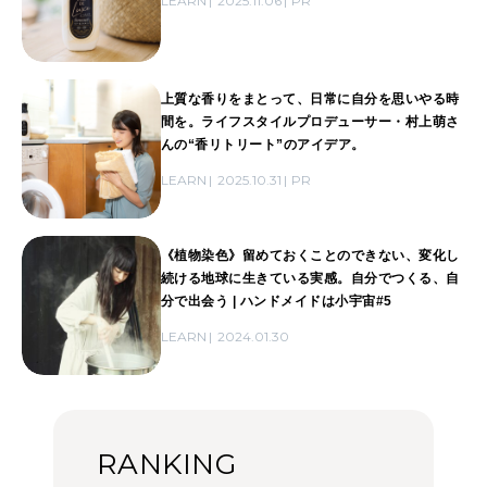
LEARN
2025.11.06
PR
上質な香りをまとって、日常に自分を思いやる時
間を。ライフスタイルプロデューサー・村上萌さ
んの“香リトリート”のアイデア。
LEARN
2025.10.31
PR
《植物染色》留めておくことのできない、変化し
続ける地球に生きている実感。自分でつくる、自
分で出会う | ハンドメイドは小宇宙#5
LEARN
2024.01.30
RANKING