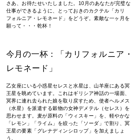
2026年3月号「スイーツ予想図 2026」
さあ、お待たせいたしました。10月のあなたが完璧な
仕事ができるように、とっておきのカクテル「カリ
2026年2月号「良運を掴む 新・開運術。」
フォルニア・レモネード」をどうぞ。素敵な一ヶ月を
願って・・・乾杯！
2026年1月号「猫がいれば、幸せ」
2025年12月号「お酒の新常識。」
今月の一杯：「カリフォルニア・
レモネード」
乙女座にいる小惑星セレスと水星は、山羊座にある冥
王星を眺めています。これはギリシア神話の一場面、
冥界に連れ去られた娘を取り戻すため、使者ヘルメス
（水星）を派遣する穀物の女神デメテル（セレス）を
思わせます。麦が原料の「ウィスキー」を、軽やかな
「レモン」「ライム」を絞った「ソーダ」で割り、冥
王星の要素「グレナディンシロップ」を加えましょ
う。