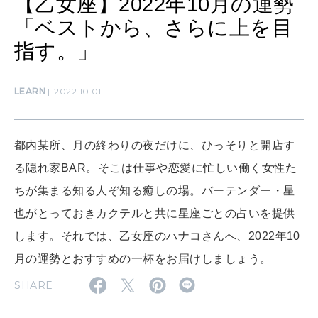
【乙女座】2022年10月の運勢
女神まり愛のタロットメッセージ
「ベストから、さらに上を目
LEARN
算命学がわかる今月のあなた
指す。」
知る、考える
LEARN
2022.10.01
MAMA
ママもいろいろ
都内某所、月の終わりの夜だけに、ひっそりと開店す
る隠れ家BAR。そこは仕事や恋愛に忙しい働く女性た
SUSTAINABLE
わたしができること
ちが集まる知る人ぞ知る癒しの場。バーテンダー・星
也がとっておきカクテルと共に星座ごとの占いを提供
します。それでは、乙女座のハナコさんへ、2022年10
CULTURE
月の運勢とおすすめの一杯をお届けしましょう。
自分を耕す
SHARE
WORK&MONEY