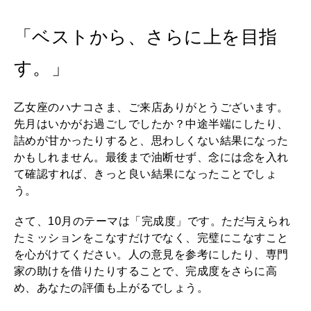
いい人生って？
「ベストから、さらに上を目指
す。」
MAGAZINE
特集
乙女座のハナコさま、ご来店ありがとうございます。
2026年9月号「北海道 おいしく遊ぶ、夏のご褒美旅。」
先月はいかがお過ごしでしたか？中途半端にしたり、
詰めが甘かったりすると、思わしくない結果になった
2026年8月号『お茶の時間です。』
かもしれません。最後まで油断せず、念には念を入れ
て確認すれば、きっと良い結果になったことでしょ
MAGAZINE
MOOK
2026年7月号「鎌倉 ローカルが 教えてくれた 本当の歩き方。」
う。
2026年6月号「大銀座 トレンドが生まれる 新しい一流店へ。」
さて、10月のテーマは「完成度」です。ただ与えられ
たミッションをこなすだけでなく、完璧にこなすこと
FOLLOW US!
2026年5月号「“大好き”に出会いに。韓国」
を心がけてください。人の意見を参考にしたり、専門
家の助けを借りたりすることで、完成度をさらに高
2026年4月号「未来をつくる、学びの教科書。」
め、あなたの評価も上がるでしょう。