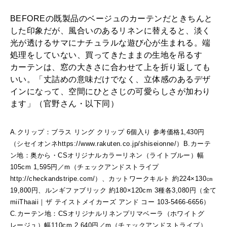
BEFOREの既製品のベージュのカーテンだときちんと
した印象だが、風合いのあるリネンに替えると、淡く
光が透けるサマにナチュラルな遊び心が生まれる。端
処理をしていない、買ってきたままの生地を吊るす
カーテンは、窓の大きさに合わせて上を折り返しても
いい。「丈詰めの意味だけでなく、立体感のあるデザ
インになって、空間にひとさじの可愛らしさが加わり
ます」（官野さん・以下同）
A.クリップ：ブラス リング クリップ 6個入り 参考価格1,430円
（シセイオンネhttps://www.rakuten.co.jp/shiseionne/）B.カーテ
ン地：奥から・CSオリジナルカラーリネン（ライトブルー）幅
105cm 1,595円／m（チェックアンドストライプ
http://checkandstripe.com/）、カットワークキルト 約224×130㎝
19,800円、ルンギファブリック 約180×120cm 3種各3,080円（全て
miiThaaii｜ザ テイストメイカーズ アンド コー 103-5466-6656）
C.カーテン地：CSオリジナルリネンプリマベーラ（ホワイトグ
レージュ）幅110cm 2,640円／m（チェックアンドストライプ）