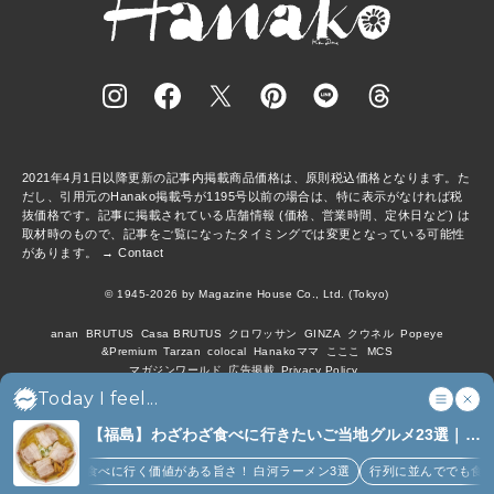
2021年4月1日以降更新の記事内掲載商品価格は、原則税込価格となります。た
だし、引用元のHanako掲載号が1195号以前の場合は、特に表示がなければ税
抜価格です。記事に掲載されている店舗情報 (価格、営業時間、定休日など) は
取材時のもので、記事をご覧になったタイミングでは変更となっている可能性
があります。 →
Contact
© 1945-2026 by Magazine House Co., Ltd. (Tokyo)
anan
BRUTUS
Casa BRUTUS
クロワッサン
GINZA
クウネル
Popeye
&Premium
Tarzan
colocal
Hanakoママ
こここ
MCS
マガジンワールド
広告掲載
Privacy Policy
Today I feel...
【福島】わざわざ食べに行きたいご当地グルメ23選｜
ラーメン、餃子、そばほか (8)
わざわざ食べに行く価値がある旨さ！ 白河ラーメン3選
行列に並んででも食べるべ