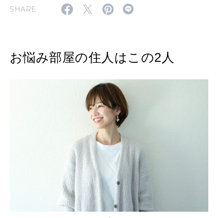
MAGAZINE
SHARE
特集
2026年9月号「北海道 おいしく遊ぶ、夏のご褒美旅。」
お悩み部屋の住人はこの2人
2026年8月号『お茶の時間です。』
MAGAZINE
MOOK
2026年7月号「鎌倉 ローカルが 教えてくれた 本当の歩き方。」
2026年6月号「大銀座 トレンドが生まれる 新しい一流店へ。」
FOLLOW US!
2026年5月号「“大好き”に出会いに。韓国」
2026年4月号「未来をつくる、学びの教科書。」
2026年3月号「スイーツ予想図 2026」
2026年2月号「良運を掴む 新・開運術。」