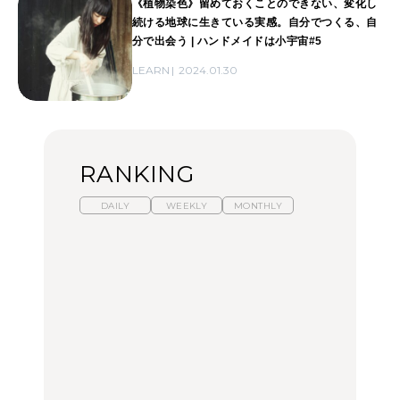
《植物染色》留めておくことのできない、変化し
続ける地球に生きている実感。自分でつくる、自
分で出会う | ハンドメイドは小宇宙#5
LEARN
2024.01.30
RANKING
DAILY
WEEKLY
MONTHLY
暑いから食べたくなる。
【東京近郊】日帰りひと
「来たぞ、トイトレ」|
わざわざ行きたいラーメ
り旅スポット5選｜館
弘中綾香の「純度
ン13選｜プロが選ぶベス
山、前橋、日光など
100%」～第141回～
ト3、大井町の人気店、
ご当地ラーメン
TRAVEL
LEARN
FOOD
No.1259『北海道 おいし
No.1259『北海道 おいし
【あんこ】一度は食べた
く遊ぶ、夏のご褒美
く遊ぶ、夏のご褒美
い名店13選｜どら焼き・