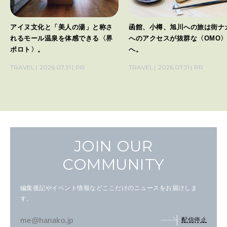
アイヌ文化と「美人の湯」と称さ
函館、小樽、旭川への旅は街ナ
れるモール温泉を体感できる〈界
へのアクセスが抜群な〈OMO
ポロト〉。
へ。
TRAVEL
2026.07.31
PR
TRAVEL
2026.07.31
PR
JOIN OUR
COMMUNITY
編集後記やイベント情報などここだけのニュースをお届けしま
す。
配信停止