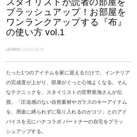
スタイリストが読者の部屋を
ブラッシュアップ！お部屋を
ワンランクアップする『布』
MAMA
ママもいろいろ
の使い方 vol.1
LEARN
2022.06.19
SUSTAINABLE
わたしができること
たった1つのアイテムを家に迎えるだけで、インテリア
CULTURE
の完成度が上がり、部屋がぐっと心地よくなる。そん
自分を耕す
なテクニックを、スタイリストの官野亜海さんが伝
授。「圧迫感のない自然素材やガラスのキーアイテム
WORK&MONEY
を、用途に縛られずに取り入れるのがコツ」とのアド
いい人生って？
バイスを元にハナコラボ パートナーの自宅をブラッ
シュアップする。