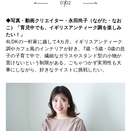
01
02
2026年1月号「猫がいれば、幸せ」
◆写真・動画クリエイター・永田尚子（ながた・なお
2025年12月号「お酒の新常識。」
こ）「育児中でも、イギリスアンティーク調を楽しみ
たい！」
4LDKの一軒家に越して4カ月。イギリスアンティーク
調やカフェ風のインテリアが好き。7歳・5歳・0歳の息
子の子育て中で、繊細なガラスやスタンド型の小物が
置けないという制限がある。ごちゃつかず実用性も大
事にしながら、好きなテイストに挑戦したい。