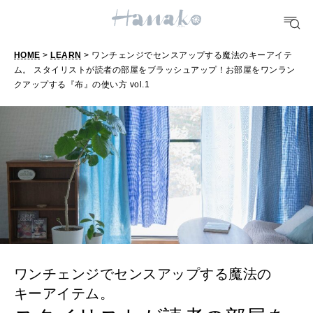
FOOD
おいしい
HOME
>
LEARN
> ワンチェンジでセンスアップする魔法のキーアイテ
ム。 スタイリストが読者の部屋をブラッシュアップ！お部屋をワンラン
TRAVEL
クアップする『布』の使い方 vol.1
どこ行く？
FORTUNE
明日のわたし
[12星座別] Weekly Holoscope
HEALTH
[12星座別] Monthly Love Holoscope
自分にやさしく
女神まり愛のタロットメッセージ
ワンチェンジでセンスアップする魔法の
LEARN
キーアイテム。
算命学がわかる今月のあなた
知る、考える