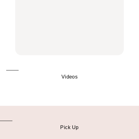
FOOD
いつもの食卓を格上げす
【2026年最新】横浜の絶
行列に並んででも食べる
る、夏の新定番「ホワイ
品ランチ29選｜横浜駅周
べし！喜多方ラーメンの
トビール」で乾杯！｜料
辺、みなとみらい、横浜
名店3選
理家・長谷川あかりさん
中華街、和食、洋食ほか
の気取らないおもてな
FOOD
FOOD | PR
FOOD
し。
Videos
Pick Up