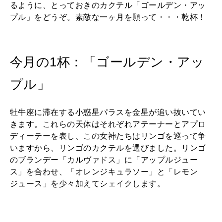
2026年3月号「スイーツ予想図 2026」
るように、とっておきのカクテル「ゴールデン・アッ
プル」をどうぞ。素敵な一ヶ月を願って・・・乾杯！
2026年2月号「良運を掴む 新・開運術。」
2026年1月号「猫がいれば、幸せ」
今月の1杯：「ゴールデン・アッ
2025年12月号「お酒の新常識。」
プル」
牡牛座に滞在する小惑星パラスを金星が追い抜いてい
きます。これらの天体はそれぞれアテーナーとアプロ
ディーテーを表し、この女神たちはリンゴを巡って争
いますから、リンゴのカクテルを選びました。リンゴ
のブランデー「カルヴァドス」に「アップルジュー
ス」を合わせ、「オレンジキュラソー」と「レモン
ジュース」を少々加えてシェイクします。