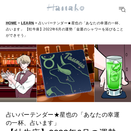
10 CATEGORIES
HOME
>
LEARN
> 占いバーテンダー★星也の「あなたの幸運の一杯、
FOOD
占います」 【牡牛座】2022年6月の運勢「金運のシャワーを浴びること
おいしい
ができそう」
TRAVEL
どこ行く？
FORTUNE
明日のわたし
[12星座別] Weekly Holoscope
占いバーテンダー★星也の「あなたの幸運
HEALTH
[12星座別] Monthly Love Holoscope
自分にやさしく
の一杯、占います」