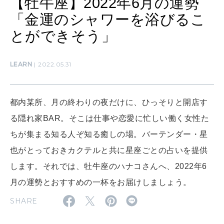
【牡牛座】2022年6月の運勢
女神まり愛のタロットメッセージ
「金運のシャワーを浴びるこ
LEARN
算命学がわかる今月のあなた
とができそう」
知る、考える
LEARN
2022.05.31
MAMA
ママもいろいろ
都内某所、月の終わりの夜だけに、ひっそりと開店す
る隠れ家BAR。そこは仕事や恋愛に忙しい働く女性た
SUSTAINABLE
わたしができること
ちが集まる知る人ぞ知る癒しの場。バーテンダー・星
也がとっておきカクテルと共に星座ごとの占いを提供
します。それでは、牡牛座のハナコさんへ、2022年6
CULTURE
月の運勢とおすすめの一杯をお届けしましょう。
自分を耕す
SHARE
WORK&MONEY