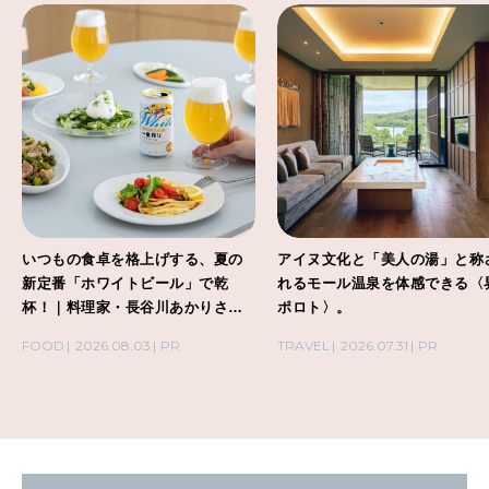
いつもの食卓を格上げする、夏の
アイヌ文化と「美人の湯」と称
新定番「ホワイトビール」で乾
れるモール温泉を体感できる〈
杯！｜料理家・長谷川あかりさん
ポロト〉。
の気取らないおもてなし。
FOOD
2026.08.03
PR
TRAVEL
2026.07.31
PR