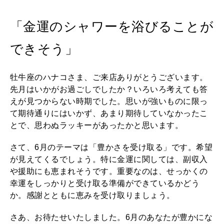
いい人生って？
「金運のシャワーを浴びることが
できそう」
MAGAZINE
特集
牡牛座のハナコさま、ご来店ありがとうございます。
2026年9月号「北海道 おいしく遊ぶ、夏のご褒美旅。」
先月はいかがお過ごしでしたか？いろいろ考えても答
えが見つからない時期でした。思いが強いものに限っ
2026年8月号『お茶の時間です。』
て期待通りにはいかず、あまり期待していなかったこ
とで、思わぬラッキーがあったかと思います。
MAGAZINE
MOOK
2026年7月号「鎌倉 ローカルが 教えてくれた 本当の歩き方。」
さて、6月のテーマは「豊かさを受け取る」です。希望
2026年6月号「大銀座 トレンドが生まれる 新しい一流店へ。」
が見えてくるでしょう。特に金運に関しては、副収入
や援助にも恵まれそうです。重要なのは、せっかくの
FOLLOW US!
2026年5月号「“大好き”に出会いに。韓国」
幸運をしっかりと受け取る準備ができているかどう
か。感謝とともに恵みを受け取りましょう。
2026年4月号「未来をつくる、学びの教科書。」
さあ、お待たせいたしました。6月のあなたが豊かにな