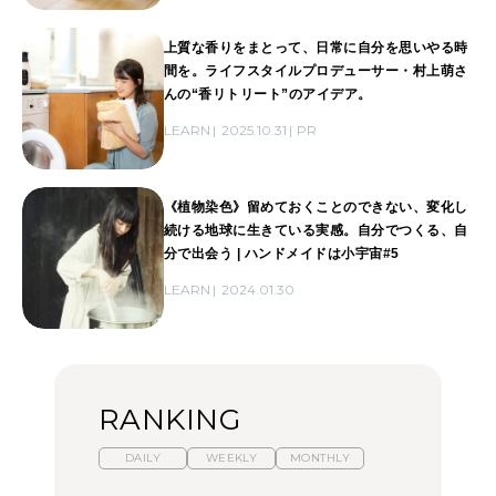
上質な香りをまとって、日常に自分を思いやる時
間を。ライフスタイルプロデューサー・村上萌さ
んの“香リトリート”のアイデア。
LEARN
2025.10.31
PR
《植物染色》留めておくことのできない、変化し
続ける地球に生きている実感。自分でつくる、自
分で出会う | ハンドメイドは小宇宙#5
LEARN
2024.01.30
RANKING
DAILY
WEEKLY
MONTHLY