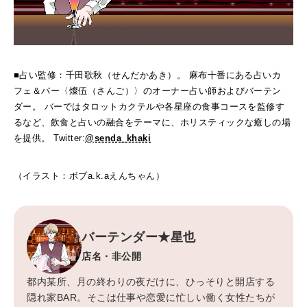
■占い監修：千田歌秋（せんだかあき）。 麻布十番にある占いカ
フェ＆バー〈燦伍（さんご）〉のオーナー占い師およびバーテン
ダー。 バーではタロットカクテルや各星座の食事コースを監修す
るなど、飲食と占いの融合をテーマに、ホリスティックな癒しの場
を提供。 Twitter:
@senda_khaki
（イラスト：ボブa.k.aえんちゃん）
バーテンダー★星也
店名・非公開
都内某所、月の終わりの夜だけに、ひっそりと開店する
隠れ家BAR。そこは仕事や恋愛に忙しい働く女性たちが