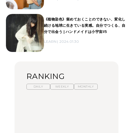
《植物染色》留めておくことのできない、変化し
続ける地球に生きている実感。自分でつくる、自
分で出会う | ハンドメイドは小宇宙#5
LEARN
2024.01.30
RANKING
DAILY
WEEKLY
MONTHLY
暑いから食べたくなる。
【東京近郊】日帰りひと
「来たぞ、トイトレ」|
わざわざ行きたいラーメ
り旅スポット5選｜館
弘中綾香の「純度
ン13選｜プロが選ぶベス
山、前橋、日光など
100%」～第141回～
ト3、大井町の人気店、
ご当地ラーメン
TRAVEL
LEARN
FOOD