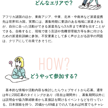
アフリカ諸国のほか、東南アジア、中東、北米・中南米など派遣提携
先は世界91カ国。実際には、募集時期に要請のある地域に派遣される
が、自分に合った活動ができる派遣先なら3カ所まで希望を出すことが
できる。合格すると、現地で使う言語や危機管理能力等を身に付ける
ための派遣前訓練に参加。不安要素として多く声が上がる語学の問題
は、クリアにして出発できそうだ。
基本的な情報や活動内容を検討したらウェブサイトから応募。通常
は年に2回応募のタイミングがあり（現在は期間外）、募集期間以外に
は説明会や協力隊経験者から直接話を聞けるイベントなどを行ってい
る。日本国籍を持つ、20歳から69歳までの人であれば何度でもチャレ