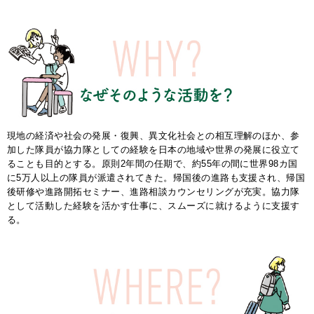
2026年2月号「良運を掴む 新・開運術。」
2026年1月号「猫がいれば、幸せ」
2025年12月号「お酒の新常識。」
現地の経済や社会の発展・復興、異文化社会との相互理解のほか、参
加した隊員が協力隊としての経験を日本の地域や世界の発展に役立て
ることも目的とする。原則2年間の任期で、約55年の間に世界98カ国
に5万人以上の隊員が派遣されてきた。帰国後の進路も支援され、帰国
後研修や進路開拓セミナー、進路相談カウンセリングが充実。協力隊
として活動した経験を活かす仕事に、スムーズに就けるように支援す
る。