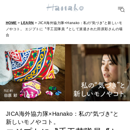
10 CATEGORIES
FOOD
HOME
>
LEARN
> JICA海外協力隊×Hanako：私の“気づき”と新しいモ
おいしい
ノやコト。 エジプトに〝手工芸隊員〞として派遣された田原彩さんの場
合
TRAVEL
どこ行く？
FORTUNE
明日のわたし
[12星座別] Weekly Holoscope
HEALTH
JICA海外協力隊×Hanako：私の“気づき”と
[12星座別] Monthly Love Holoscope
自分にやさしく
新しいモノやコト。
女神まり愛のタロットメッセージ