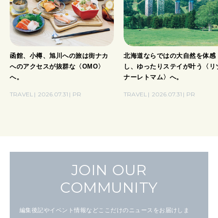
函館、小樽、旭川への旅は街ナカ
北海道ならではの大自然を体感
へのアクセスが抜群な〈OMO〉
し、ゆったりステイが叶う〈リ
へ。
ナーレトマム〉へ。
TRAVEL
2026.07.31
PR
TRAVEL
2026.07.31
PR
JOIN OUR
COMMUNITY
編集後記やイベント情報などここだけのニュースをお届けしま