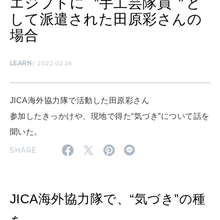
エジプトに〝手工芸隊員〞と
LEARN
して派遣された田原彩さんの
算命学がわかる今月のあなた
知る、考える
場合
MAMA
LEARN
2022.02.26
ママもいろいろ
JICA海外協力隊で活動した田原彩さん
SUSTAINABLE
参加したきっかけや、現地で得た“気づき”について話を
わたしができること
聞いた。
SHARE
CULTURE
自分を耕す
JICA海外協力隊で、“気づき”の種
WORK&MONEY