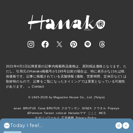
2021年4月1日以降更新の記事内掲載商品価格は、原則税込価格となります。た
だし、引用元のHanako掲載号が1195号以前の場合は、特に表示がなければ税
抜価格です。記事に掲載されている店舗情報 (価格、営業時間、定休日など) は
取材時のもので、記事をご覧になったタイミングでは変更となっている可能性
があります。 →
Contact
© 1945-2026 by Magazine House Co., Ltd. (Tokyo)
anan
BRUTUS
Casa BRUTUS
クロワッサン
GINZA
クウネル
Popeye
&Premium
Tarzan
colocal
Hanakoママ
こここ
MCS
マガジンワールド
広告掲載
Privacy Policy
Today I feel...