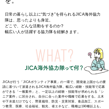
を。
いい人生って？
日常の暮らし以上に“気づき”を得られるJICA海外協力
MAGAZINE
隊は、思ったよりも身近。
特集
どこで、どんな活動をするのか?
幅広い人が活躍する協力隊を紐解きます。
2026年9月号「北海道 おいしく遊ぶ、夏のご褒美旅。」
2026年8月号『お茶の時間です。』
MAGAZINE
MOOK
2026年7月号「鎌倉 ローカルが 教えてくれた 本当の歩き方。」
2026年6月号「大銀座 トレンドが生まれる 新しい一流店へ。」
FOLLOW US!
JICAが行う「JICAボランティア事業」の一環で、開発途上国からの要
2026年5月号「“大好き”に出会いに。韓国」
請に基づいて派遣されるJICA海外協力隊。幅広い経験・技能等で応募
ができる「一般案件」と、一定以上の経験・技能等が求められる「シ
2026年4月号「未来をつくる、学びの教科書。」
ニア案件」に区分され、自分に合った案件や職種で応募をする。土木
や下水道だけでなく、野菜栽培、防災・災害対策、食品加工、スポー
ツ教育、医療、社会福祉、観光、省エネなど、職種は190種以上も。
2026年3月号「スイーツ予想図 2026」