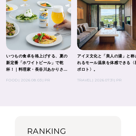
いつもの食卓を格上げする、夏の
アイヌ文化と「美人の湯」と称
新定番「ホワイトビール」で乾
れるモール温泉を体感できる〈
杯！｜料理家・長谷川あかりさん
ポロト〉。
の気取らないおもてなし。
FOOD
2026.08.03
PR
TRAVEL
2026.07.31
PR
RANKING