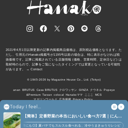
2021年4月1日以降更新の記事内掲載商品価格は、原則税込価格となります。た
だし、引用元のHanako掲載号が1195号以前の場合は、特に表示がなければ税
抜価格です。記事に掲載されている店舗情報 (価格、営業時間、定休日など) は
取材時のもので、記事をご覧になったタイミングでは変更となっている可能性
があります。 →
Contact
© 1945-2026 by Magazine House Co., Ltd. (Tokyo)
anan
BRUTUS
Casa BRUTUS
クロワッサン
GINZA
クウネル
Popeye
&Premium
Tarzan
colocal
Hanakoママ
こここ
MCS
マガジンワールド
広告掲載
Privacy Policy
Today I feel...
【簡単】定番野菜の本当においしい食べ方7選｜にんじ
ん、ジャガイモ、ピーマンなど (7)
？
【大量消費にも◎】夏バテでもスルスル食べれる、冷やうまきゅうりレシピ
【