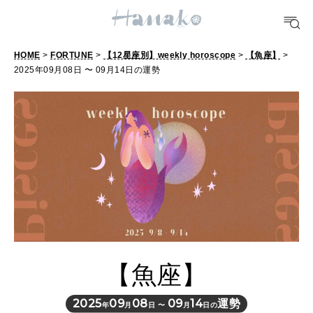
POPULAR TAGS
#手土産
#シュークリーム
#パン
#カフェ
#朝ごはん
#開運
HOME
>
FORTUNE
>
【12星座別】weekly horoscope
>
【魚座】
>
2025年09月08日 〜 09月14日の運勢
10 CATEGORIES
FOOD
おいしい
TRAVEL
どこ行く？
【魚座】
FORTUNE
明日のわたし
2025
09
08
09
14
運勢
年
月
日 〜
月
日の