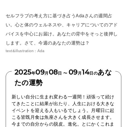
[12星座別] Weekly Holoscope
HEALTH
セルフラブの考え方に基づき占うAdaさんの週間占
[12星座別] Monthly Love Holoscope
自分にやさしく
い。心と体のウェルネスや、キャリアについてのアド
女神まり愛のタロットメッセージ
バイスを中心にお届け。あなたの背中をそっと後押し
LEARN
します。さて、今週のあなたの運勢は？
算命学がわかる今月のあなた
知る、考える
text&illustration：Ada
MAMA
2025
09
08
09
14
あな
年
月
日 〜
月
日の
ママもいろいろ
たの運勢
新しい自分に生まれ変わる一週間！頑張って続け
SUSTAINABLE
てきたことに結果が出たり、人生における大きな
わたしができること
イベントを迎える人もいるでしょう。月曜日に起
こる皆既月食は魚座さんを大きく成長させます。
今までの自分からの脱皮。進化。とにかくこれま
CULTURE