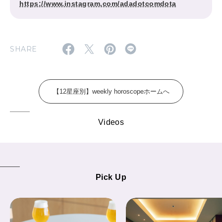
https://www.instagram.com/adadotcomdota
2026年5月号「“大好き”に出会いに。韓国」
2026年4月号「未来をつくる、学びの教科書。」
SHARE
2026年3月号「スイーツ予想図 2026」
2026年2月号「良運を掴む 新・開運術。」
【12星座別】weekly horoscopeホームへ
2026年1月号「猫がいれば、幸せ」
Videos
2025年12月号「お酒の新常識。」
Pick Up