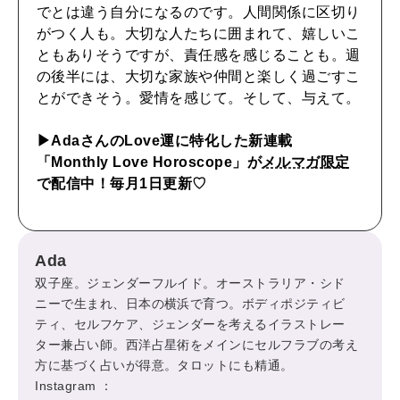
でとは違う自分になるのです。人間関係に区切り
自分を耕す
がつく人も。大切な人たちに囲まれて、嬉しいこ
ともありそうですが、責任感を感じることも。週
の後半には、大切な家族や仲間と楽しく過ごすこ
WORK&MONEY
とができそう。愛情を感じて。そして、与えて。
いい人生って？
▶︎AdaさんのLove運に特化した新連載
「Monthly Love Horoscope」が
メルマガ限定
MAGAZINE
で配信中！毎月1日更新♡
特集
2026年9月号「北海道 おいしく遊ぶ、夏のご褒美旅。」
Ada
2026年8月号『お茶の時間です。』
双子座。ジェンダーフルイド。オーストラリア・シド
ニーで生まれ、日本の横浜で育つ。ボディポジティビ
MAGAZINE
MOOK
2026年7月号「鎌倉 ローカルが 教えてくれた 本当の歩き方。」
ティ、セルフケア、ジェンダーを考えるイラストレー
ター兼占い師。西洋占星術をメインにセルフラブの考え
2026年6月号「大銀座 トレンドが生まれる 新しい一流店へ。」
方に基づく占いが得意。タロットにも精通。
Instagram ：
FOLLOW US!