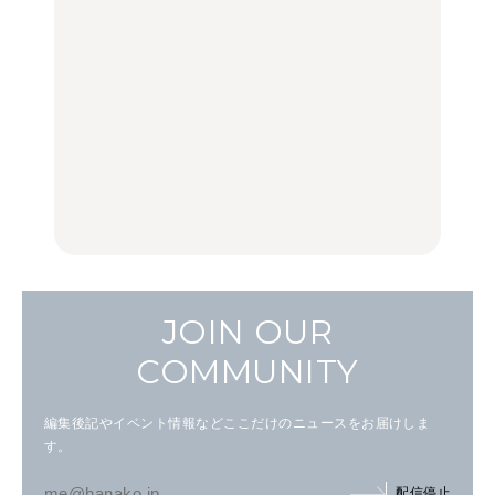
リアのおすすめスポット
く遊ぶ、夏のご褒美
く遊ぶ、夏のご褒美
｜吉祥寺、西荻窪、代々
旅。』
旅。』
木上原、下北沢ほか
FOOD
いつもの食卓を格上げす
【2026年最新】横浜の絶
行列に並んででも食べる
る、夏の新定番「ホワイ
品ランチ29選｜横浜駅周
べし！喜多方ラーメンの
トビール」で乾杯！｜料
辺、みなとみらい、横浜
名店3選
理家・長谷川あかりさん
中華街、和食、洋食ほか
の気取らないおもてな
FOOD
FOOD | PR
FOOD
し。
JOIN OUR
COMMUNITY
編集後記やイベント情報などここだけのニュースをお届けしま
す。
配信停止