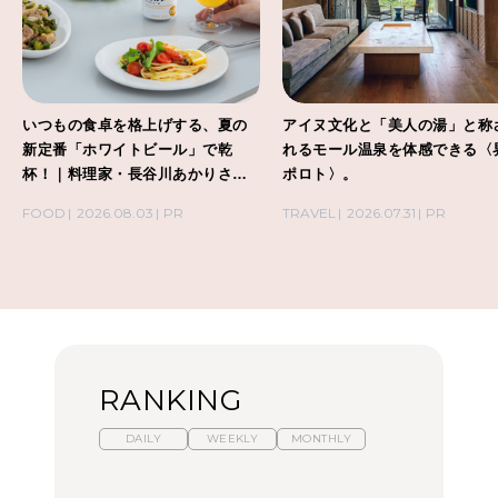
いつもの食卓を格上げする、夏の
アイヌ文化と「美人の湯」と称
新定番「ホワイトビール」で乾
れるモール温泉を体感できる〈
杯！｜料理家・長谷川あかりさん
ポロト〉。
の気取らないおもてなし。
FOOD
2026.08.03
PR
TRAVEL
2026.07.31
PR
RANKING
DAILY
WEEKLY
MONTHLY