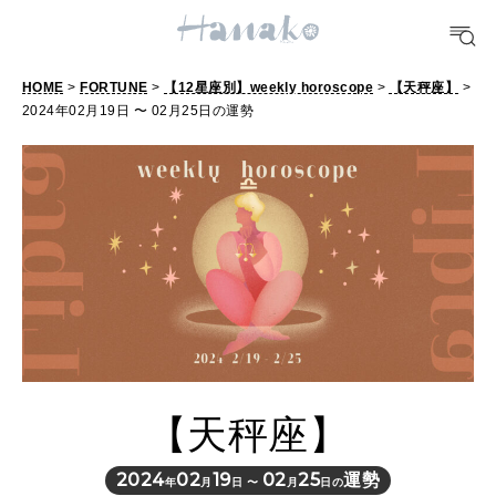
POPULAR TAGS
#手土産
#シュークリーム
#パン
#カフェ
#朝ごはん
#開運
HOME
>
FORTUNE
>
【12星座別】weekly horoscope
>
【天秤座】
>
2024年02月19日 〜 02月25日の運勢
10 CATEGORIES
FOOD
おいしい
TRAVEL
どこ行く？
【天秤座】
FORTUNE
明日のわたし
2024
02
19
02
25
運勢
年
月
日 〜
月
日の