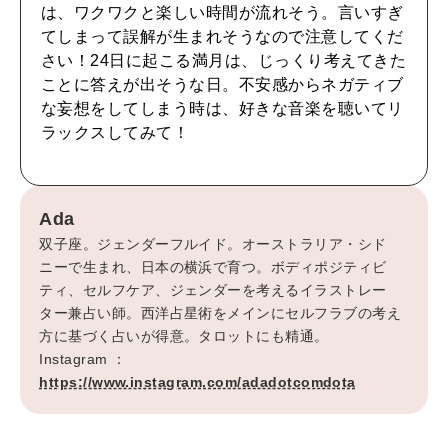
CULTURE
は、ワクワクと楽しい時間が流れそう。言いすぎ
自分を耕す
てしまって誤解が生まれそうなので注意してくだ
さい！24日に起こる満月は、じっくり考えてきた
ことに答えが出そうな日。不安感からネガティブ
WORK&MONEY
な妄想をしてしまう時は、好きな音楽を聴いてリ
いい人生って？
ラックスしてみて！
MAGAZINE
Ada
特集
双子座。ジェンダーフルイド。オーストラリア・シド
2026年9月号「北海道 おいしく遊ぶ、夏のご褒美旅。」
ニーで生まれ、日本の横浜で育つ。ボディポジティビ
ティ、セルフケア、ジェンダーを考えるイラストレー
ター兼占い師。西洋占星術をメインにセルフラブの考え
2026年8月号『お茶の時間です。』
方に基づく占いが得意。タロットにも精通。
Instagram ：
MAGAZINE
MOOK
2026年7月号「鎌倉 ローカルが 教えてくれた 本当の歩き方。」
https://www.instagram.com/adadotcomdota
2026年6月号「大銀座 トレンドが生まれる 新しい一流店へ。」