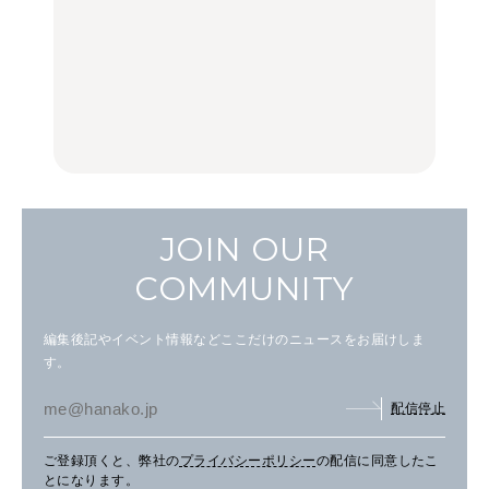
【2026年最新】横浜の絶
【2026年最新】横浜の絶
No.1259『北海道 おいし
品ランチ29選｜横浜駅周
品ランチ29選｜横浜駅周
く遊ぶ、夏のご褒美
辺、みなとみらい、横浜
辺、みなとみらい、横浜
旅。』
中華街、和食、洋食ほか
中華街、和食、洋食ほか
FOOD
FOOD
JOIN OUR
COMMUNITY
編集後記やイベント情報などここだけのニュースをお届けしま
す。
配信停止
ご登録頂くと、弊社の
プライバシーポリシー
の配信に同意したこ
とになります。