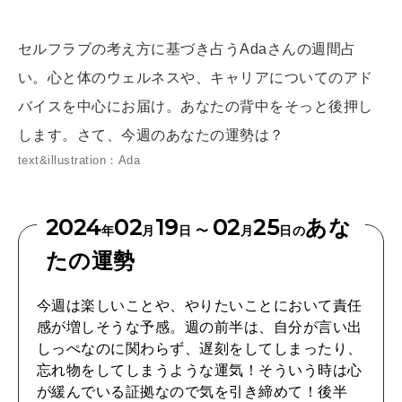
[12星座別] Weekly Holoscope
HEALTH
セルフラブの考え方に基づき占うAdaさんの週間占
[12星座別] Monthly Love Holoscope
自分にやさしく
い。心と体のウェルネスや、キャリアについてのアド
女神まり愛のタロットメッセージ
バイスを中心にお届け。あなたの背中をそっと後押し
LEARN
します。さて、今週のあなたの運勢は？
算命学がわかる今月のあなた
知る、考える
text&illustration：Ada
MAMA
2024
02
19
02
25
あな
年
月
日 〜
月
日の
ママもいろいろ
たの運勢
今週は楽しいことや、やりたいことにおいて責任
SUSTAINABLE
感が増しそうな予感。週の前半は、自分が言い出
わたしができること
しっぺなのに関わらず、遅刻をしてしまったり、
忘れ物をしてしまうような運気！そういう時は心
が緩んでいる証拠なので気を引き締めて！後半