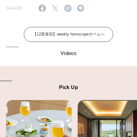
FOLLOW US!
2026年5月号「“大好き”に出会いに。韓国」
SHARE
2026年4月号「未来をつくる、学びの教科書。」
2026年3月号「スイーツ予想図 2026」
【12星座別】weekly horoscopeホームへ
2026年2月号「良運を掴む 新・開運術。」
Videos
2026年1月号「猫がいれば、幸せ」
2025年12月号「お酒の新常識。」
Pick Up