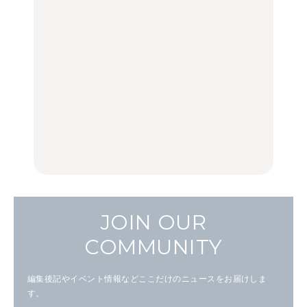
【2026年最新】横浜の絶
「来たぞ、トイトレ」|
No.1259『北海道 おいし
品ランチ29選｜横浜駅周
弘中綾香の「純度
く遊ぶ、夏のご褒美
辺、みなとみらい、横浜
100%」～第141回～
旅。』
中華街、和食、洋食ほか
LEARN
FOOD
中目黒からひと駅の穴
いつもの食卓を格上げす
【2026年最新】横浜の絶
場。祐天寺の魅力10選｜
る、夏の新定番「ホワイ
品ランチ29選｜横浜駅周
グルメ、ショッピング、
トビール」で乾杯！｜料
辺、みなとみらい、横浜
古着ほか
理家・長谷川あかりさん
中華街、和食、洋食ほか
の気取らないおもてな
FOOD
FOOD | PR
FOOD
し。
JOIN OUR
COMMUNITY
編集後記やイベント情報などここだけのニュースをお届けしま
す。