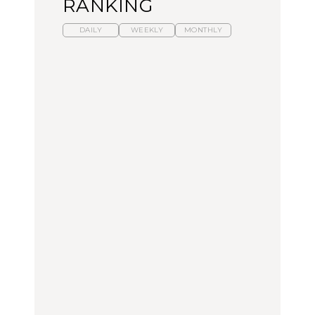
RANKING
DAILY
WEEKLY
MONTHLY
暑いから食べたくなる。
【東京近郊】日帰りひと
「来たぞ、トイトレ」|
わざわざ行きたいラーメ
り旅スポット5選｜館
弘中綾香の「純度
ン13選｜プロが選ぶベス
山、前橋、日光など
100%」～第141回～
ト3、大井町の人気店、
ご当地ラーメン
TRAVEL
LEARN
FOOD
No.1259『北海道 おいし
No.1259『北海道 おいし
【あんこ】一度は食べた
く遊ぶ、夏のご褒美
く遊ぶ、夏のご褒美
い名店13選｜どら焼き・
旅。』
旅。』
おはぎほか
FOOD
いつもの食卓を格上げす
【東京近郊】日帰りひと
「来たぞ、トイトレ」|
る、夏の新定番「ホワイ
り旅スポット5選｜館
弘中綾香の「純度
トビール」で乾杯！｜料
山、前橋、日光など
100%」～第141回～
理家・長谷川あかりさん
の気取らないおもてな
FOOD | PR
TRAVEL
LEARN
し。