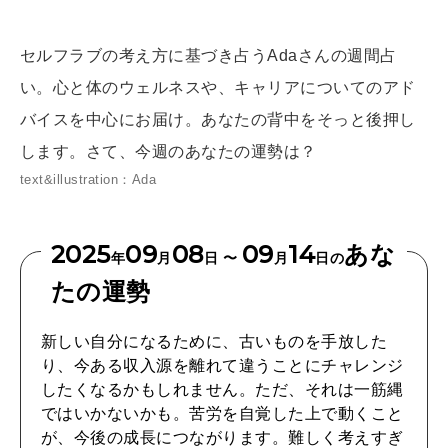
[12星座別] Weekly Holoscope
HEALTH
セルフラブの考え方に基づき占うAdaさんの週間占
[12星座別] Monthly Love Holoscope
自分にやさしく
い。心と体のウェルネスや、キャリアについてのアド
女神まり愛のタロットメッセージ
バイスを中心にお届け。あなたの背中をそっと後押し
LEARN
します。さて、今週のあなたの運勢は？
算命学がわかる今月のあなた
知る、考える
text&illustration：Ada
MAMA
2025
09
08
09
14
あな
年
月
日 〜
月
日の
ママもいろいろ
たの運勢
新しい自分になるために、古いものを手放した
SUSTAINABLE
わたしができること
り、今ある収入源を離れて違うことにチャレンジ
したくなるかもしれません。ただ、それは一筋縄
ではいかないかも。苦労を自覚した上で動くこと
が、今後の成長につながります。難しく考えすぎ
CULTURE