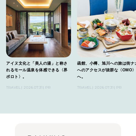
アイヌ文化と「美人の湯」と称さ
函館、小樽、旭川への旅は街ナ
れるモール温泉を体感できる〈界
へのアクセスが抜群な〈OMO
ポロト〉。
へ。
TRAVEL
2026.07.31
PR
TRAVEL
2026.07.31
PR