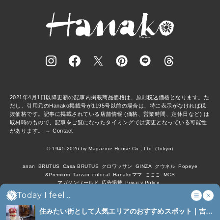
2021年4月1日以降更新の記事内掲載商品価格は、原則税込価格となります。た
だし、引用元のHanako掲載号が1195号以前の場合は、特に表示がなければ税
抜価格です。記事に掲載されている店舗情報 (価格、営業時間、定休日など) は
取材時のもので、記事をご覧になったタイミングでは変更となっている可能性
があります。 →
Contact
© 1945-2026 by Magazine House Co., Ltd. (Tokyo)
anan
BRUTUS
Casa BRUTUS
クロワッサン
GINZA
クウネル
Popeye
&Premium
Tarzan
colocal
Hanakoママ
こここ
MCS
マガジンワールド
広告掲載
Privacy Policy
Today I feel...
住みたい街として人気エリアのおすすめスポット｜吉祥