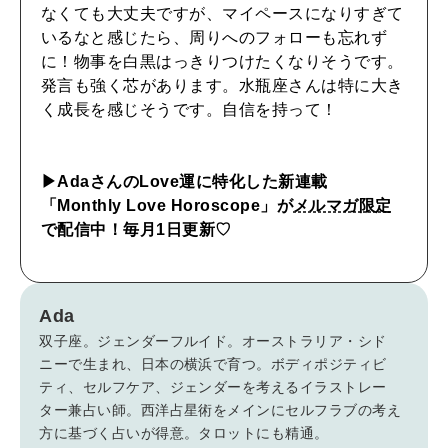
なくても大丈夫ですが、マイペースになりすぎて
自分を耕す
いるなと感じたら、周りへのフォローも忘れず
に！物事を白黒はっきりつけたくなりそうです。
発言も強く芯があります。水瓶座さんは特に大き
WORK&MONEY
く成長を感じそうです。自信を持って！
いい人生って？
▶︎AdaさんのLove運に特化した新連載
MAGAZINE
「Monthly Love Horoscope」が
メルマガ限定
特集
で配信中！毎月1日更新♡
2026年9月号「北海道 おいしく遊ぶ、夏のご褒美旅。」
2026年8月号『お茶の時間です。』
Ada
双子座。ジェンダーフルイド。オーストラリア・シド
MAGAZINE
MOOK
2026年7月号「鎌倉 ローカルが 教えてくれた 本当の歩き方。」
ニーで生まれ、日本の横浜で育つ。ボディポジティビ
ティ、セルフケア、ジェンダーを考えるイラストレー
2026年6月号「大銀座 トレンドが生まれる 新しい一流店へ。」
ター兼占い師。西洋占星術をメインにセルフラブの考え
方に基づく占いが得意。タロットにも精通。
FOLLOW US!