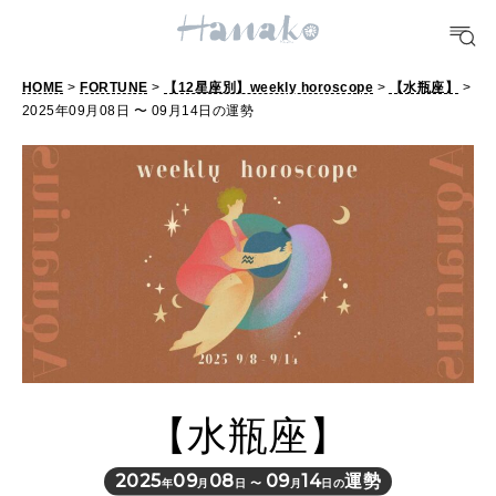
POPULAR TAGS
#手土産
#シュークリーム
#パン
#カフェ
#朝ごはん
#開運
HOME
>
FORTUNE
>
【12星座別】weekly horoscope
>
【水瓶座】
>
2025年09月08日 〜 09月14日の運勢
10 CATEGORIES
FOOD
おいしい
TRAVEL
どこ行く？
【水瓶座】
FORTUNE
明日のわたし
2025
09
08
09
14
運勢
年
月
日 〜
月
日の