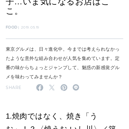
子…いま気になるお店はこ
MAMA
こ。
ママもいろいろ
FOOD
2019.05.19
SUSTAINABLE
わたしができること
東京グルメは、日々進化中。今までは考えられなかっ
たような意外な組み合わせが人気を集めています。定
CULTURE
番の味からちょっとジャンプして、魅惑の新感覚グル
自分を耕す
メを味わってみませんか？
SHARE
WORK&MONEY
いい人生って？
1.焼肉ではなく、焼き「う
MAGAZINE
特集