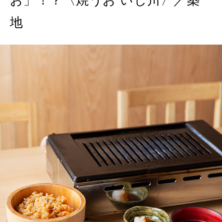
お」！？〈焼うお いし川〉／築
2026年9月号「北海道 おいしく遊ぶ、夏のご褒美旅。」
地
2026年8月号『お茶の時間です。』
MAGAZINE
MOOK
2026年7月号「鎌倉 ローカルが 教えてくれた 本当の歩き方。」
2026年6月号「大銀座 トレンドが生まれる 新しい一流店へ。」
FOLLOW US!
2026年5月号「“大好き”に出会いに。韓国」
2026年4月号「未来をつくる、学びの教科書。」
2026年3月号「スイーツ予想図 2026」
2026年2月号「良運を掴む 新・開運術。」
2026年1月号「猫がいれば、幸せ」