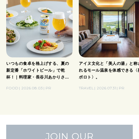
いつもの食卓を格上げする、夏の
アイヌ文化と「美人の湯」と称
新定番「ホワイトビール」で乾
れるモール温泉を体感できる〈
杯！｜料理家・長谷川あかりさん
ポロト〉。
の気取らないおもてなし。
FOOD
2026.08.03
PR
TRAVEL
2026.07.31
PR
JOIN OUR