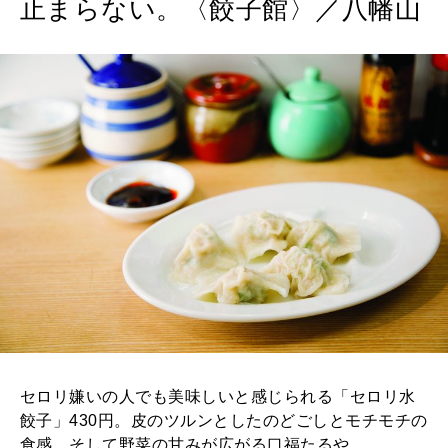
止まらない。〈餃子館〉／八幡山
セロリ嫌いの人でも美味しいと感じられる「セロリ水
餃子」430円。皮のツルンとしたのどごしとモチモチの
食感、そして野菜の甘みが広がる口福たるや。