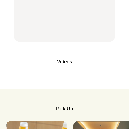
中目黒からひと駅の穴
いつもの食卓を格上げす
【2026年最新】横浜の絶
場。祐天寺の魅力10選｜
る、夏の新定番「ホワイ
品ランチ29選｜横浜駅周
グルメ、ショッピング、
トビール」で乾杯！｜料
辺、みなとみらい、横浜
古着ほか
理家・長谷川あかりさん
中華街、和食、洋食ほか
の気取らないおもてな
FOOD
FOOD | PR
FOOD
し。
Videos
Pick Up