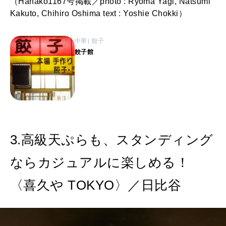
（Hanako1167号掲載／photo : Ryoma Yagi, Natsumi
Kakuto, Chihiro Oshima text : Yoshie Chokki）
中華
餃子
餃子館
3.高級天ぷらも、スタンディング
ならカジュアルに楽しめる！
〈喜久や TOKYO〉／日比谷