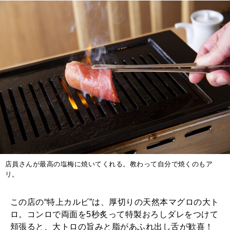
店員さんが最高の塩梅に焼いてくれる。教わって自分で焼くのもア
リ。
この店の“特上カルビ”は、厚切りの天然本マグロの大ト
ロ。コンロで両面を5秒炙って特製おろしダレをつけて
頬張ると、大トロの旨みと脂があふれ出し舌が歓喜！