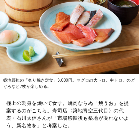
2025年12月号「お酒の新常識。」
築地最強の「炙り焼き定食」3,000円。マグロの大トロ、中トロ、のど
ぐろなど7枚が楽しめる。
極上の刺身を焼いて食す。焼肉ならぬ「焼うお」を提
案するのがこちら。寿司店〈築地青空三代目〉の代
表・石川太信さんが「市場移転後も築地が廃れないよ
う、新名物を」と考案した。