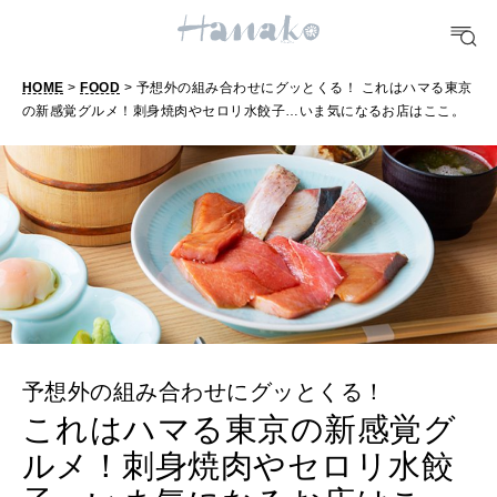
TRAVEL
HOME
>
FOOD
> 予想外の組み合わせにグッとくる！ これはハマる東京
どこ行く？
の新感覚グルメ！刺身焼肉やセロリ水餃子…いま気になるお店はここ。
FORTUNE
明日のわたし
[12星座別] Weekly Holoscope
HEALTH
[12星座別] Monthly Love Holoscope
自分にやさしく
女神まり愛のタロットメッセージ
予想外の組み合わせにグッとくる！
LEARN
算命学がわかる今月のあなた
これはハマる東京の新感覚グ
知る、考える
ルメ！刺身焼肉やセロリ水餃