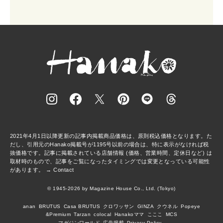
2021年4月1日以降更新の記事内掲載商品価格は、原則税込価格となります。た
だし、引用元のHanako掲載号が1195号以前の場合は、特に表示がなければ税
抜価格です。記事に掲載されている店舗情報 (価格、営業時間、定休日など) は
取材時のもので、記事をご覧になったタイミングでは変更となっている可能性
があります。 →
Contact
© 1945-2026 by Magazine House Co., Ltd. (Tokyo)
anan
BRUTUS
Casa BRUTUS
クロワッサン
GINZA
クウネル
Popeye
&Premium
Tarzan
colocal
Hanakoママ
こここ
MCS
マガジンワールド
広告掲載
Privacy Policy