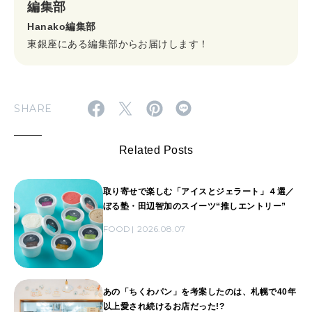
編集部
Hanako編集部
東銀座にある編集部からお届けします！
SHARE
Related Posts
取り寄せで楽しむ「アイスとジェラート」４選／
ぼる塾・田辺智加のスイーツ“推しエントリー”
FOOD
2026.08.07
あの「ちくわパン」を考案したのは、札幌で40年
以上愛され続けるお店だった!?