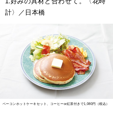
1.好みの具材と合わせて。〈花時
特集
計〉／日本橋
2026年9月号「北海道 おいしく遊ぶ、夏のご褒美旅。」
2026年8月号『お茶の時間です。』
MAGAZINE
MOOK
2026年7月号「鎌倉 ローカルが 教えてくれた 本当の歩き方。」
2026年6月号「大銀座 トレンドが生まれる 新しい一流店へ。」
FOLLOW US!
2026年5月号「“大好き”に出会いに。韓国」
2026年4月号「未来をつくる、学びの教科書。」
2026年3月号「スイーツ予想図 2026」
2026年2月号「良運を掴む 新・開運術。」
ベーコンホットケーキセット、コーヒーor紅茶付きで1,080円（税込）
2026年1月号「猫がいれば、幸せ」