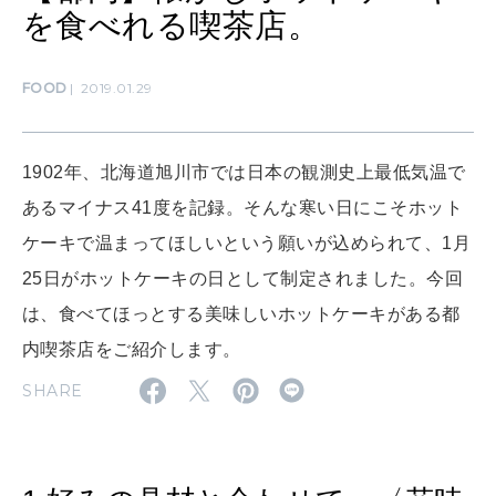
を食べれる喫茶店。
MAMA
ママもいろいろ
FOOD
2019.01.29
SUSTAINABLE
1902年、北海道旭川市では日本の観測史上最低気温で
わたしができること
あるマイナス41度を記録。そんな寒い日にこそホット
ケーキで温まってほしいという願いが込められて、1月
CULTURE
25日がホットケーキの日として制定されました。今回
自分を耕す
は、食べてほっとする美味しいホットケーキがある都
内喫茶店をご紹介します。
WORK&MONEY
SHARE
いい人生って？
MAGAZINE