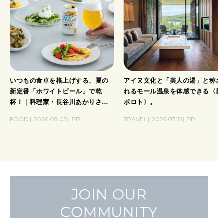
いつもの食卓を格上げする、夏の
アイヌ文化と「美人の湯」と称
新定番「ホワイトビール」で乾
れるモール温泉を体感できる〈
杯！｜料理家・長谷川あかりさん
ポロト〉。
の気取らないおもてなし。
FOOD
2026.08.03
PR
TRAVEL
2026.07.31
PR
JOIN OUR
COMMUNITY