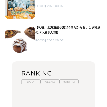
FOOD
2026.08.07
【札幌】北海道産小麦100％だからおいしさ格別
のパン屋さん2選
FOOD
2026.08.07
RANKING
DAILY
WEEKLY
MONTHLY
暑いから食べたくなる。
【東京近郊】日帰りひと
「来たぞ、トイトレ」|
わざわざ行きたいラーメ
り旅スポット5選｜館
弘中綾香の「純度
ン13選｜プロが選ぶベス