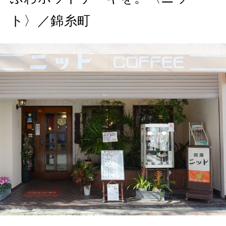
ト〉／錦糸町