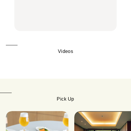
く遊ぶ、夏のご褒美
辺、みなとみらい、横浜
辺、みなとみらい、横浜
旅。』
中華街、和食、洋食ほか
中華街、和食、洋食ほか
FOOD
FOOD
Videos
Pick Up