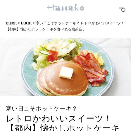
おいしい
HOME
>
FOOD
> 寒い日こそホットケーキ？ レトロかわいいスイーツ！
TRAVEL
【都内】懐かしホットケーキを食べれる喫茶店。
どこ行く？
FORTUNE
明日のわたし
[12星座別] Weekly Holoscope
HEALTH
[12星座別] Monthly Love Holoscope
自分にやさしく
女神まり愛のタロットメッセージ
寒い日こそホットケーキ？
LEARN
レトロかわいいスイーツ！
算命学がわかる今月のあなた
知る、考える
【都内】懐かしホットケーキ