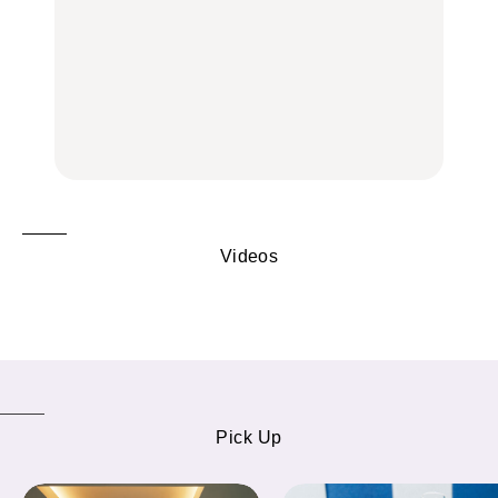
FOOD
FOOD
TRAVEL
白和え×「一番搾り ホワ
夏こそキウイフルーツ
【2026年最新】横浜の絶
イトビール」が相性抜
を。新しいおいしさに出
品ランチ29選｜横浜駅周
群。料理家・長谷川あか
会う、夏の簡単食卓レシ
辺、みなとみらい、横浜
りさん考案の晩酌刺身レ
ピ
中華街、和食、洋食ほか
シピ。
FOOD | PR
FOOD | PR
FOOD
Videos
Pick Up