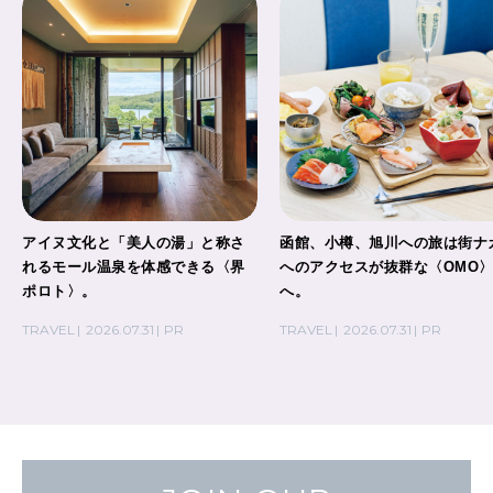
アイヌ文化と「美人の湯」と称さ
函館、小樽、旭川への旅は街ナ
れるモール温泉を体感できる〈界
へのアクセスが抜群な〈OMO
ポロト〉。
へ。
TRAVEL
2026.07.31
PR
TRAVEL
2026.07.31
PR