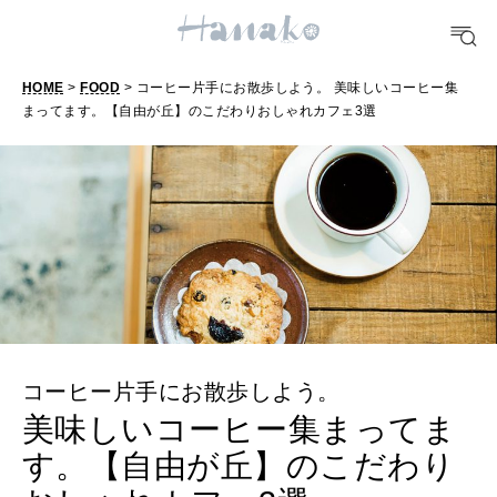
TRAVEL
どこ行く？
HOME
>
FOOD
> コーヒー片手にお散歩しよう。 美味しいコーヒー集
まってます。【自由が丘】のこだわりおしゃれカフェ3選
FORTUNE
明日のわたし
[12星座別] Weekly Holoscope
HEALTH
[12星座別] Monthly Love Holoscope
自分にやさしく
女神まり愛のタロットメッセージ
LEARN
算命学がわかる今月のあなた
コーヒー片手にお散歩しよう。
知る、考える
美味しいコーヒー集まってま
す。【自由が丘】のこだわり
MAMA