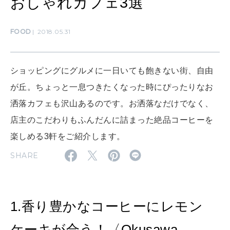
おしゃれカフェ3選
ママもいろいろ
FOOD
2018.05.31
SUSTAINABLE
わたしができること
ショッピングにグルメに一日いても飽きない街、自由
が丘。ちょっと一息つきたくなった時にぴったりなお
CULTURE
洒落カフェも沢山あるのです。お洒落なだけでなく、
自分を耕す
店主のこだわりもふんだんに詰まった絶品コーヒーを
楽しめる3軒をご紹介します。
WORK&MONEY
SHARE
いい人生って？
MAGAZINE
1.香り豊かなコーヒーにレモン
特集
ケーキが合う！〈Okusawa