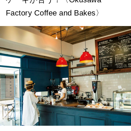
2026年9月号「北海道 おいしく遊ぶ、夏のご褒美旅。」
Factory Coffee and Bakes〉
2026年8月号『お茶の時間です。』
MAGAZINE
MOOK
2026年7月号「鎌倉 ローカルが 教えてくれた 本当の歩き方。」
2026年6月号「大銀座 トレンドが生まれる 新しい一流店へ。」
FOLLOW US!
2026年5月号「“大好き”に出会いに。韓国」
2026年4月号「未来をつくる、学びの教科書。」
2026年3月号「スイーツ予想図 2026」
2026年2月号「良運を掴む 新・開運術。」
2026年1月号「猫がいれば、幸せ」
2025年12月号「お酒の新常識。」