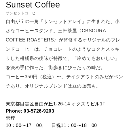
Sunset Coffee
LEARN
算命学がわかる今月のあなた
サンセットコーヒー
知る、考える
自由が丘の一角「サンセットアレイ」に生まれた、小
さなコーヒースタンド。三軒茶屋〈OBSCURA
MAMA
COFFEE ROASTERS〉が監修するオリジナルのブレ
ママもいろいろ
ンドコーヒーは、チョコレートのようなコクとスッキ
リした柑橘系の後味が特徴で、「冷めてもおいしい」
SUSTAINABLE
を決め手に作った、街歩きにぴったりの味だ。
わたしができること
コーヒー350円（税込）〜。テイクアウトのみだがベン
チあり。オリジナルブレンドは豆の販売も。
CULTURE
自分を耕す
東京都目黒区自由が丘1-26-14 オクズミビル1F
Phone: 03-5726-9203
禁煙
WORK&MONEY
10：00〜17：00、土日祝11：00〜18：00