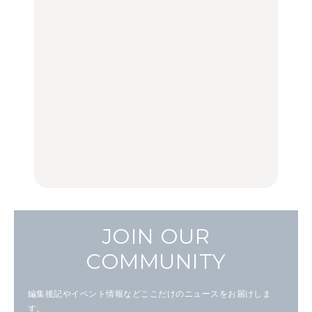
【福島】わざわざ食べに
「来たぞ、トイトレ」|
No.1259『北海道 おいし
行きたいご当地グルメ23
弘中綾香の「純度
く遊ぶ、夏のご褒美
選｜ラーメン、餃子、そ
100%」～第141回～
旅。』
ばほか
LEARN
FOOD
【2026年最新】横浜の絶
【2026年最新】横浜の絶
No.1259『北海道 おいし
品ランチ29選｜横浜駅周
品ランチ29選｜横浜駅周
く遊ぶ、夏のご褒美
辺、みなとみらい、横浜
辺、みなとみらい、横浜
旅。』
中華街、和食、洋食ほか
中華街、和食、洋食ほか
FOOD
FOOD
JOIN OUR
COMMUNITY
編集後記やイベント情報などここだけのニュースをお届けしま
す。