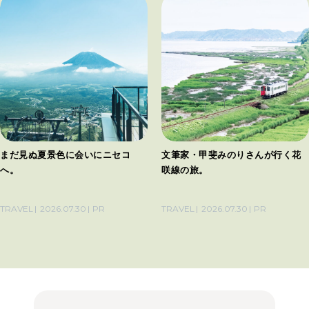
まだ見ぬ夏景色に会いにニセコ
文筆家・甲斐みのりさんが行く花
へ。
咲線の旅。
TRAVEL
2026.07.30
PR
TRAVEL
2026.07.30
PR