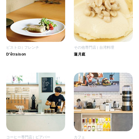
ビストロ
フレンチ
その他専門店
台湾料理
D’êtraison
蓮月庭
コーヒー専門店
ビアバー
カフェ