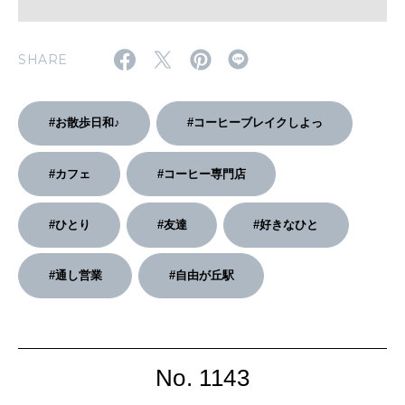
2026年2月号「良運を掴む 新・開運術。」
SHARE
2026年1月号「猫がいれば、幸せ」
#お散歩日和♪
#コーヒーブレイクしよっ
2025年12月号「お酒の新常識。」
#カフェ
#コーヒー専門店
#ひとり
#友達
#好きなひと
#通し営業
#自由が丘駅
No. 1143