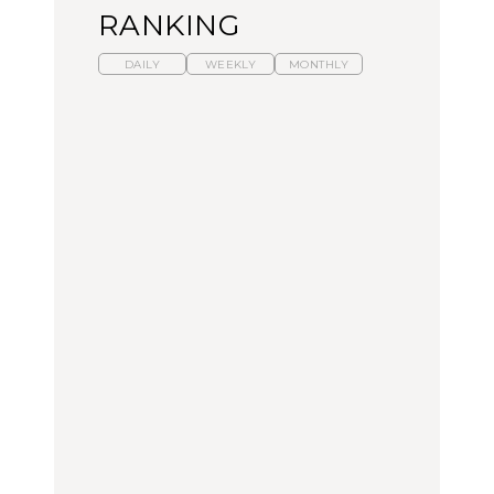
RANKING
DAILY
WEEKLY
MONTHLY
暑いから食べたくなる。
【東京近郊】日帰りひと
「来たぞ、トイトレ」|
わざわざ行きたいラーメ
り旅スポット5選｜館
弘中綾香の「純度
ン13選｜プロが選ぶベス
山、前橋、日光など
100%」～第141回～
ト3、大井町の人気店、
ご当地ラーメン
TRAVEL
LEARN
FOOD
【福島】わざわざ食べに
【東京近郊】日帰りひと
【あんこ】一度は食べた
行きたいご当地グルメ23
り旅スポット5選｜館
い名店13選｜どら焼き・
選｜ラーメン、餃子、そ
山、前橋、日光など
おはぎほか
ばほか
FOOD
TRAVEL
FOOD
中目黒からひと駅の穴
No.1259『北海道 おいし
「来たぞ、トイトレ」|
場。祐天寺の魅力10選｜
く遊ぶ、夏のご褒美
弘中綾香の「純度
グルメ、ショッピング、
旅。』
100%」～第141回～
古着ほか
FOOD
LEARN