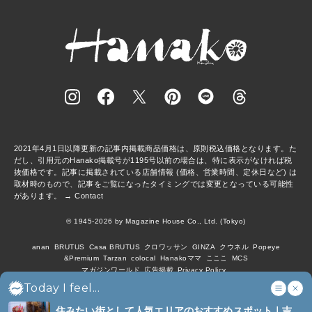
2021年4月1日以降更新の記事内掲載商品価格は、原則税込価格となります。た
だし、引用元のHanako掲載号が1195号以前の場合は、特に表示がなければ税
抜価格です。記事に掲載されている店舗情報 (価格、営業時間、定休日など) は
取材時のもので、記事をご覧になったタイミングでは変更となっている可能性
があります。 →
Contact
© 1945-2026 by Magazine House Co., Ltd. (Tokyo)
anan
BRUTUS
Casa BRUTUS
クロワッサン
GINZA
クウネル
Popeye
&Premium
Tarzan
colocal
Hanakoママ
こここ
MCS
マガジンワールド
広告掲載
Privacy Policy
Today I feel...
住みたい街として人気エリアのおすすめスポット｜吉祥