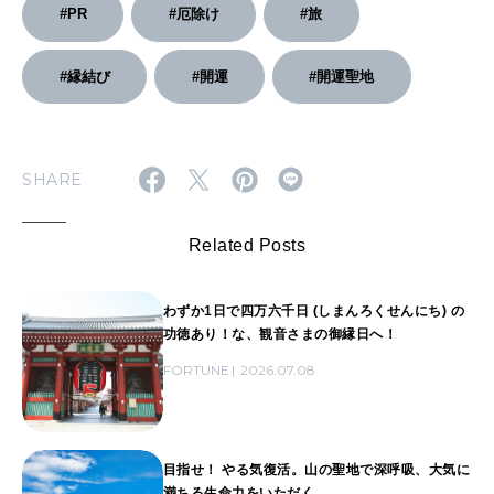
#PR
#厄除け
#旅
#縁結び
#開運
#開運聖地
SHARE
Related Posts
わずか1日で四万六千日 (しまんろくせんにち) の
功徳あり！な、観音さまの御縁日へ！
FORTUNE
2026.07.08
目指せ！ やる気復活。山の聖地で深呼吸、大気に
満ちる生命力をいただく。