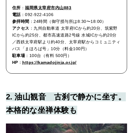
住所
：
福岡県太宰府市内山883
電話
：092-922-4106
参拝時間
：24時間（御守授与所は8:30〜18:00）
アクセス
：九州自動車道 太宰府ICから約20分、筑紫野
ICから約25分、都市高速道路2号線 水城ICから約20分
／西鉄太宰府駅より約40分、太宰府駅からコミュニティ
バス「まほろば号」10分（料金100円）
駐車場
：100台（有料 500円）
HP
：
https://kamadojinja.or.jp/
2. 油山観音 古刹で静かに坐す。
本格的な坐禅体験も