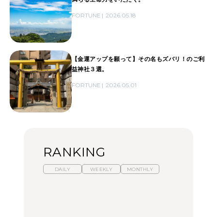
FORTUNE
2026.05.18
【金運アップを願って】その名もズバリ！のご利
益神社３選。
FORTUNE
2026.05.01
RANKING
DAILY
WEEKLY
MONTHLY
暑いから食べたくなる。
【東京近郊】日帰りひと
「来たぞ、トイトレ」|
わざわざ行きたいラーメ
り旅スポット5選｜館
弘中綾香の「純度