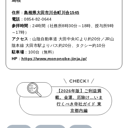
島根
住所
：
島根県大田市川合町川合1545
電話
：0854-82-0644
参拝時間
：24時間（社務所8時30分～18時、授与所9時
～17時）
アクセス
：山陰自動車道 大田中央ICより約20分／JR山
陰本線 大田市駅よりバス約20分、タクシー約10分
駐車場
：100台（無料）
HP
：
https://www.mononobe-jinja.jp/
CHECK !
【2026年版】ご利益満
載。金運、厄除け…いま
行くべき寺社ガイド 東
京都内編