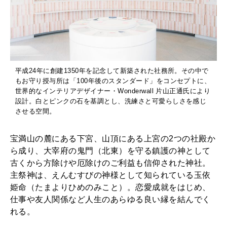
平成24年に創建1350年を記念して新築された社務所。その中で
もお守り授与所は「100年後のスタンダード」をコンセプトに、
世界的なインテリアデザイナー・Wonderwall 片山正通氏により
設計。白とピンクの石を基調とし、洗練さと可愛らしさを感じ
させる空間。
宝満山の麓にある下宮、山頂にある上宮の2つの社殿か
ら成り、大宰府の鬼門（北東）を守る鎮護の神として
古くから方除けや厄除けのご利益も信仰された神社。
主祭神は、えんむすびの神様として知られている玉依
姫命（たまよりひめのみこと）。恋愛成就をはじめ、
仕事や友人関係など人生のあらゆる良い縁を結んでく
れる。