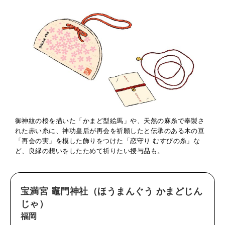
御神紋の桜を描いた「かまど型絵馬」や、天然の麻糸で奉製さ
れた赤い糸に、神功皇后が再会を祈願したと伝承のある木の豆
「再会の実」を模した飾りをつけた「恋守り むすびの糸」な
ど、良縁の想いをしたためて祈りたい授与品も。
宝満宮 竈門神社（
ほうまんぐう かまどじん
じゃ
）
福岡