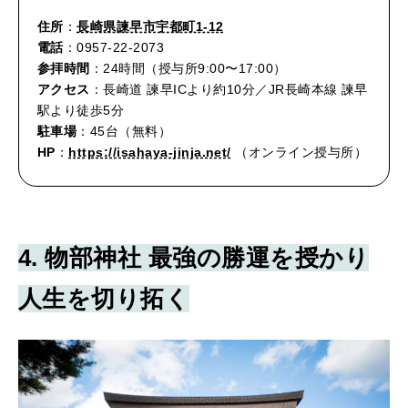
住所
：
長崎県諫早市宇都町1-12
電話
：0957-22-2073
参拝時間
：24時間（授与所9:00〜17:00）
アクセス
：長崎道 諫早ICより約10分／JR長崎本線 諫早
駅より徒歩5分
駐車場
：45台（無料）
HP
：
https://isahaya-jinja.net/
（オンライン授与所）
4.
物部神社
最強の勝運を授かり
人生を切り拓く