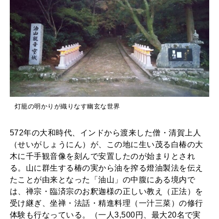
灯籠の明かりが織りなす幽玄な世界
572年の大和時代、インドから渡来した僧・清賀上人
（せいがしょうにん）が、この地に生い茂る白椿の大
木に千手観音像を刻んで安置したのが始まりとされ
る。山に群生する椿の実から油を搾る燈油製法を伝え
たことが由来となった「油山」の中腹にある境内で
は、禅宗・臨済宗のお釈迦様の正しい教え（正法）を
受け継ぎ、坐禅・法話・精進料理（一汁三菜）の修行
体験も行なっている。（一人3,500円、最大20名で実