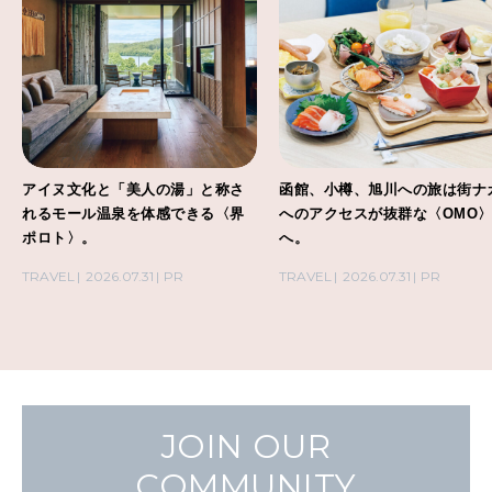
アイヌ文化と「美人の湯」と称さ
函館、小樽、旭川への旅は街ナ
れるモール温泉を体感できる〈界
へのアクセスが抜群な〈OMO
ポロト〉。
へ。
TRAVEL
2026.07.31
PR
TRAVEL
2026.07.31
PR
JOIN OUR
COMMUNITY