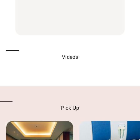
グルメ、ショッピング、
トビール」で乾杯！｜料
辺、みなとみらい、横浜
古着ほか
理家・長谷川あかりさん
中華街、和食、洋食ほか
の気取らないおもてな
FOOD
FOOD | PR
FOOD
し。
Videos
Pick Up