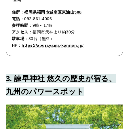
住所
：
福岡県福岡市城南区東油山508
電話
：092-861-4006
参拝時間
：9時～17時
アクセス
：福岡市天神より約30分
駐車場
：30台（無料）
HP
：
https://aburayama-kannon.jp/
3. 諫早神社 悠久の歴史が宿る、
九州のパワースポット