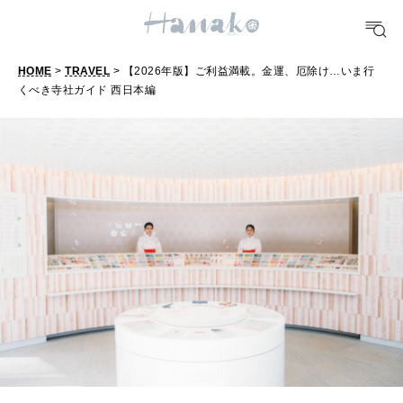
FORTUNE
HOME
>
TRAVEL
> 【2026年版】ご利益満載。金運、厄除け…いま行
明日のわたし
くべき寺社ガイド 西日本編
【
2
[12星座別] Weekly Holoscope
0
HEALTH
[12星座別] Monthly Love Holoscope
自分にやさしく
2
女神まり愛のタロットメッセージ
6
年
LEARN
算命学がわかる今月のあなた
知る、考える
版
】
ご
MAMA
ママもいろいろ
利
益