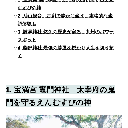
く
むすびの神
べ
MAGAZINE
MOOK
2026年7月号「鎌倉 ローカルが 教えてくれた 本当の歩き方。」
▽
2. 油山観音 古刹で静かに坐す。本格的な坐
き
禅体験も
2026年6月号「大銀座 トレンドが生まれる 新しい一流店へ。」
寺
▽
3. 諫早神社 悠久の歴史が宿る、九州のパワー
FOLLOW US!
社
2026年5月号「“大好き”に出会いに。韓国」
スポット
▽
4. 物部神社 最強の勝運を授かり人生を切り拓
ガ
2026年4月号「未来をつくる、学びの教科書。」
く
イ
ド
2026年3月号「スイーツ予想図 2026」
西
2026年2月号「良運を掴む 新・開運術。」
日
1. 宝満宮 竈門神社 太宰府の鬼
2026年1月号「猫がいれば、幸せ」
本
門を守るえんむすびの神
編
2025年12月号「お酒の新常識。」