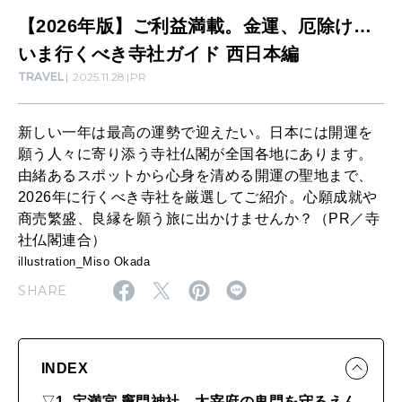
満
SUSTAINABLE
【2026年版】ご利益満載。金運、厄除け…
わたしができること
載
いま行くべき寺社ガイド 西日本編
TRAVEL
2025.11.28
PR
。
金
CULTURE
自分を耕す
新しい一年は最高の運勢で迎えたい。日本には開運を
運
願う人々に寄り添う寺社仏閣が全国各地にあります。
、
由緒あるスポットから心身を清める開運の聖地まで、
2026年に行くべき寺社を厳選してご紹介。心願成就や
厄
WORK&MONEY
商売繁盛、良縁を願う旅に出かけませんか？（PR／寺
いい人生って？
除
社仏閣連合）
け
illustration_Miso Okada
…
SHARE
MAGAZINE
特集
い
ま
2026年9月号「北海道 おいしく遊ぶ、夏のご褒美旅。」
INDEX
行
2026年8月号『お茶の時間です。』
▽
1. 宝満宮 竈門神社 太宰府の鬼門を守るえん