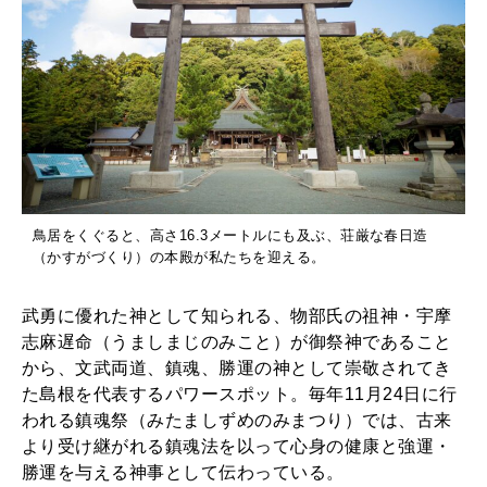
鳥居をくぐると、高さ16.3メートルにも及ぶ、荘厳な春日造
（かすがづくり）の本殿が私たちを迎える。
武勇に優れた神として知られる、物部氏の祖神・宇摩
志麻遅命（うましまじのみこと）が御祭神であること
から、文武両道、鎮魂、勝運の神として崇敬されてき
た島根を代表するパワースポット。毎年11月24日に行
われる鎮魂祭（みたましずめのみまつり）では、古来
より受け継がれる鎮魂法を以って心身の健康と強運・
勝運を与える神事として伝わっている。