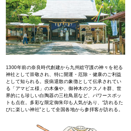
1300年前の奈良時代創建から九州総守護の神々を祀る
神社として崇敬され、特に開運・厄除・健康のご利益
として知られる。疫病退散の象徴として伝承されてい
る「アマビエ様」の木像や、御神木のクスノキ群、世
界的にも珍しい白陶器の三柱鳥居など、パワースポッ
トも点在。多彩な限定御朱印も人気があり、“訪れるた
びに楽しい神社”として全国各地から参拝客が訪れる。