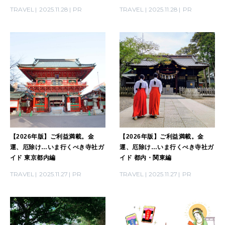
TRAVEL
2025.11.28
PR
TRAVEL
2025.11.28
PR
HEALTH
[12星座別] Monthly Love Holoscope
自分にやさしく
女神まり愛のタロットメッセージ
LEARN
算命学がわかる今月のあなた
知る、考える
MAMA
ママもいろいろ
【2026年版】ご利益満載。金
【2026年版】ご利益満載。金
運、厄除け…いま行くべき寺社ガ
運、厄除け…いま行くべき寺社ガ
イド 東京都内編
イド 都内・関東編
SUSTAINABLE
TRAVEL
2025.11.27
PR
TRAVEL
2025.11.27
PR
わたしができること
CULTURE