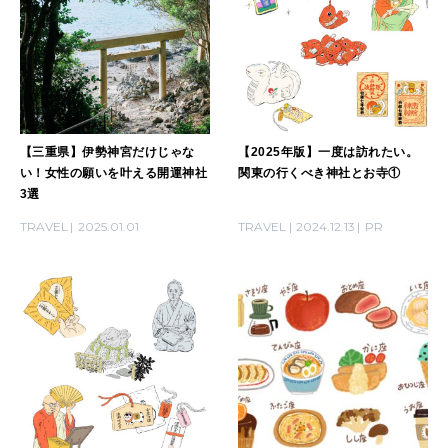
自分を耕す
WORK&MONEY
いい人生って？
【三重県】伊勢神宮だけじゃな
【2025年版】一度は訪れたい。
い！女性の願いを叶える開運神社
関東の行くべき神社とお寺①
MAGAZINE
3選
特集
TRAVEL
2025.01.01
TRAVEL
2024.12.13
PR
2026年9月号「北海道 おいしく遊ぶ、夏のご褒美旅。」
2026年8月号『お茶の時間です。』
MAGAZINE
MOOK
2026年7月号「鎌倉 ローカルが 教えてくれた 本当の歩き方。」
2026年6月号「大銀座 トレンドが生まれる 新しい一流店へ。」
FOLLOW US!
2026年5月号「“大好き”に出会いに。韓国」