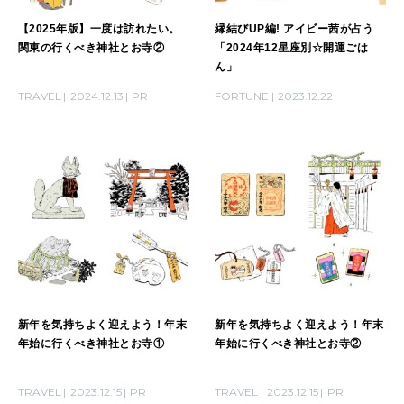
【2025年版】一度は訪れたい。
縁結びUP編! アイビー茜が占う
2026年4月号「未来をつくる、学びの教科書。」
関東の行くべき神社とお寺②
「2024年12星座別☆開運ごは
ん」
2026年3月号「スイーツ予想図 2026」
TRAVEL
2024.12.13
PR
FORTUNE
2023.12.22
2026年2月号「良運を掴む 新・開運術。」
2026年1月号「猫がいれば、幸せ」
2025年12月号「お酒の新常識。」
新年を気持ちよく迎えよう！年末
新年を気持ちよく迎えよう！年末
年始に行くべき神社とお寺①
年始に行くべき神社とお寺②
TRAVEL
2023.12.15
PR
TRAVEL
2023.12.15
PR