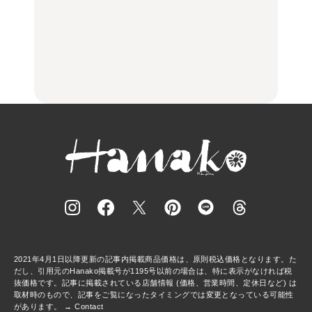
【2026年最新】横浜の絶
【2026年最新】横浜の絶
No.1259『北海道 おいし
品ランチ29選｜横浜駅周
品ランチ29選｜横浜駅周
く遊ぶ、夏のご褒美
辺、みなとみらい、横浜
辺、みなとみらい、横浜
旅。』
中華街、和食、洋食ほか
中華街、和食、洋食ほか
FOOD
FOOD
2021年4月1日以降更新の記事内掲載商品価格は、原則税込価格となります。た
だし、引用元のHanako掲載号が1195号以前の場合は、特に表示がなければ税
抜価格です。記事に掲載されている店舗情報 (価格、営業時間、定休日など) は
取材時のもので、記事をご覧になったタイミングでは変更となっている可能性
があります。 →
Contact