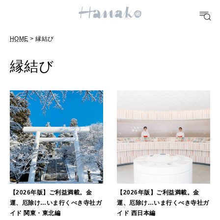
#手土産
#シュークリーム
#パン
#カフェ
#朝ごはん
#開運
HOME
> 縁結び
10 CATEGORIES
縁結び
FOOD
おいしい
TRAVEL
どこ行く？
FORTUNE
【2026年版】ご利益満載。金
【2026年版】ご利益満載。金
明日のわたし
運、厄除け…いま行くべき寺社ガ
運、厄除け…いま行くべき寺社ガ
イド 関東・東北編
イド 西日本編
[12星座別] Weekly Holoscope