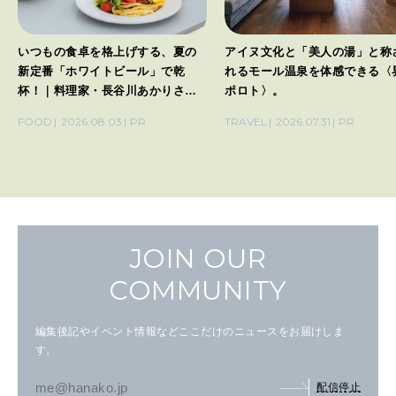
いつもの食卓を格上げする、夏の
アイヌ文化と「美人の湯」と称
新定番「ホワイトビール」で乾
れるモール温泉を体感できる〈
杯！｜料理家・長谷川あかりさん
ポロト〉。
の気取らないおもてなし。
FOOD
2026.08.03
PR
TRAVEL
2026.07.31
PR
JOIN OUR
COMMUNITY
編集後記やイベント情報などここだけのニュースをお届けしま
す。
配信停止