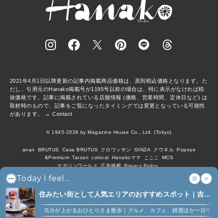
2021年4月1日以降更新の記事内掲載商品価格は、原則税込価格となります。た
だし、引用元のHanako掲載号が1195号以前の場合は、特に表示がなければ税
抜価格です。記事に掲載されている店舗情報 (価格、営業時間、定休日など) は
取材時のもので、記事をご覧になったタイミングでは変更となっている可能性
があります。 →
Contact
© 1945-2026 by Magazine House Co., Ltd. (Tokyo)
anan
BRUTUS
Casa BRUTUS
クロワッサン
GINZA
クウネル
Popeye
&Premium
Tarzan
colocal
Hanakoママ
こここ
MCS
マガジンワールド
広告掲載
Privacy Policy
Today I feel...
住みたい街として人気エリアのおすすめスポット｜吉祥
寺、西荻窪、代々木上原、下北沢ほか (6)
【吉祥寺】気分が上がるおひとりさま散歩｜グルメ、カフェ、雑貨ほか一日中楽しめる