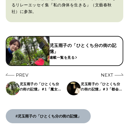
るリレーエッセイ集『私の身体を生きる』（文藝春秋
社）に参加。
児玉雨子の「ひとくち分の街の記
憶」
連載一覧を見る
PREV
NEXT
児玉雨子の「ひとくち分
児玉雨子の「ひとくち分
の街の記憶」＃1「魔女、
の街の記憶」＃3「都会の
新しい靴、スイスパン」
地下に結び目」――着付
――京都・北山、京都府
けを習いに青山へ
立植物園
#児玉雨子の「ひとくち分の街の記憶」