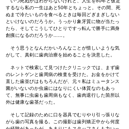
いつ死ぬかはわからないけれど、人生を80年と仮定
歯
するなら私の一生はあと50年とちょっと。その間、死
医
ぬまで冷たいものを食べるときは毎回どぎまぎしない
といけないのだろうか。うっかり象牙質に物が当たっ
者
たら、そしてこうしてひとりですっ転んで勝手に満身
帰
創痍になるのだろうか……。
り
そう思うとなんだかいろんなことが惜しいような気
、
がして、真剣に歯肉治療を始めることを決意した。
目
ネットで検索して見つけたクリニックでは、まず歯
黒
のレントゲンと歯周病の検査を受けた。お金をかけて
へ
直した歯並びはもちろんだが、元々私はミュータンス
菌がいないのか虫歯にはなりにくい体質なのもあっ
カ
て、無事に虫歯も歯周病もなく、歯肉退行した箇所以
レ
外は健康な歯茎だった。
ー
そして記録のために口を器具でむりやり引っ張りな
う
がら歯の写真を撮る。この撮影は歯列矯正中から何度
か経験があったが、あまりにもスタッフさんも力いっ