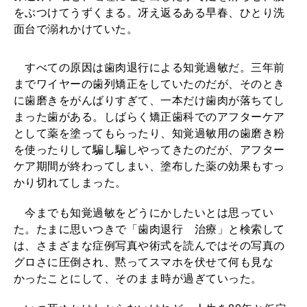
し
をぶつけてうずくまる。冴え返るある早春、ひとり洗
2026年8月号『お茶の時間です。』
さ
面台で溺れかけていた。
MAGAZINE
MOOK
が
2026年7月号「鎌倉 ローカルが 教えてくれた 本当の歩き方。」
すべての原因は歯肉退行による知覚過敏だ。三年前
歯
2026年6月号「大銀座 トレンドが生まれる 新しい一流店へ。」
までワイヤーの歯列矯正をしていたのだが、そのとき
に
に歯磨きをがんばりすぎて、一本だけ歯肉が落ちてし
FOLLOW US!
2026年5月号「“大好き”に出会いに。韓国」
し
まった歯がある。しばらく矯正歯科でのアフターケア
として薬を塗ってもらったり、知覚過敏用の歯磨き粉
み
2026年4月号「未来をつくる、学びの教科書。」
を使ったりして騙し騙しやってきたのだが、アフター
る
ケア期間が終わってしまい、塗布した薬の効果もすっ
2026年3月号「スイーツ予想図 2026」
かり切れてしまった。
ん
で
今までも知覚過敏をどうにかしたいとは思ってい
2026年2月号「良運を掴む 新・開運術。」
す
た。たまに思いつきで「歯肉退行 治療」と検索して
は、さまざまな症例写真や術式を読んではその写真の
2026年1月号「猫がいれば、幸せ」
」
グロさに圧倒され、黙ってスマホを伏せて何も見な
―
かったことにして、そのまま時が過ぎていった。
2025年12月号「お酒の新常識。」
―