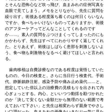
とそんな恐怖心など吹っ飛び、血まみれの症例写真を
血眼で見てしまう。メモをとりながら、先生に質問を
繰り出す。術後ある程度落ち着くのは何日くらいなん
ですか、食べちゃいけないものってありますか、術後
のアフターケアってどんなことしてくれるのです
か……。素人の質問をぶつけまくってしまったのにも
かかわらず、先生はすべてにわかりやすく返してくれ
た。とりあえず、術後はしばらく患部を刺激しないよ
う、食べ物も刺激物をなるべく避けてほしいと言われ
る。
歯肉移植は自費診療なのである程度は覚悟していた
ものの、今日の検査と、さらに当日行う検査代、手術
代、静脈鎮静注射、感染予防や痛み止め薬代……と、
想定していた倍以上の治療費の見積もりを出されて内
心ぎょっとする。内心、といいつつ動揺を勘づかれた
のか「決して安くない金額だから無理のない範囲で考
えておいて下さい」と先生は相変わらず親身でやさし
い口調だった。血まみれの画像をいきなり一気に見た