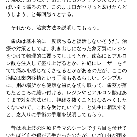
ど
ぱい引っ張るので、このまま口がべりっと裂けたらど
ん
うしよう、と毎回恐々とする。
を
それから、治療方法を説明してもらう。
食
べ
歯肉は基本的に一度落ちると復活しないそうだ。治
療や対策としては、剥き出しになった象牙質にレジン
に
をつけて物理的に覆ってしまうとか、歯茎にヒアルロ
行
ン酸を注入して盛り上げるとか、神経にレーザーを当
く
てて痛みを感じなくさせるとかがあるのだが、ここの
病院は歯肉移植という手段もあるらしい。シンプル
に、別の場所から健康な歯肉を切り取って、歯茎が落
ちたところに縫い付ける。レジンやヒアルロン酸はあ
くまで対処療法だし、神経を抜くことはなるべくした
くないので、これを受けたいです、と先生に相談する
と、念入りに手術の手順を説明してもらう。
昔は地上波の医療ドラマのシーンですら目を伏せて
いたほど血や傷が苦手だったのだが、いざ自分が困る