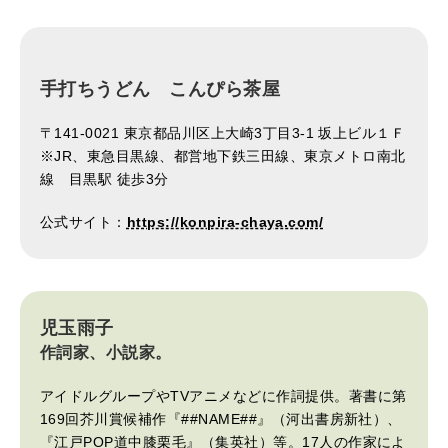
手打ちうどん こんぴら茶屋
〒141-0021 東京都品川区上大崎3丁目3-1 坂上ビル１Ｆ
※JR、東急目黒線、都営地下鉄三田線、東京メトロ南北
線 目黒駅 徒歩3分
公式サイト：
https://konpira-chaya.com/
児玉雨子
作詞家、小説家。
アイドルグループやTVアニメなどに作詞提供。著書に第
169回芥川賞候補作『##NAME##』（河出書房新社）、
『江戸POP道中膝栗毛』（集英社）等。17人の作家によ