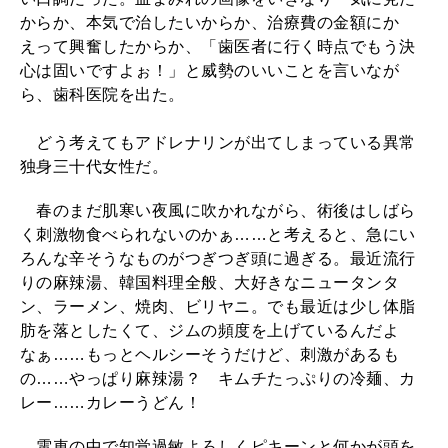
からか、本気で治したいからか、治療費の金額にか
えって興奮したからか、「歯医者に行く時点でもう決
心は固いですよぉ！」と威勢のいいことを言いなが
ら、歯科医院を出た。
どう考えてもアドレナリンが出てしまっている異常
独身三十代女性だ。
春のまだ肌寒い夜風に吹かれながら、術後はしばら
く刺激物食べられないのかぁ……と考えると、急にい
ろんな辛そうなものがつぎつぎ頭に過ぎる。最近流行
りの麻辣湯、韓国料理全般、大好きなニュータンタ
ン、ラーメン、焼肉、ビリヤニ。でも最近は少し体脂
肪を落としたくて、ジムの頻度を上げているんだよ
なぁ……もっとヘルシーそうだけど、刺激があるも
の……やっぱり麻辣湯？ キムチたっぷりの冷麺、カ
レー……カレーうどん！
電車の中で知覚過敏よろしくピキーンと何かが頭を