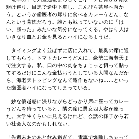
駆け巡り、目黒で途中下車し、こんぴら茶屋へ向か
う。というか歯医者の帰りに食べるカレーうどん、な
んという背徳だろう。誰とも戦っていないのに「は
い、勝った」みたいな気分になってくる。やはり人は
いきなり血とお金を見るとハイになるようだ。
タイミングよく並ばずに店に入れて、最奥の席に通
してもらう。トマトカレーうどんに、豪勢に海老天ま
で注文する。私、口の中の肉をちょこっと切って貼っ
てするだけにこんな金払おうとしている人間なんだか
ら、海老天トッピングなんて造作もないね……といっ
た歯医者ハイになってしまっている。
妙な優越感に浸りながらどっかり席に座ってカレー
うどんを待っていると、隣の席に男女四人客が座っ
た。大学生くらいに見えるけれど、会話の様子から若
い社会人なのかもしれない。
「先週末あのあと飲み過ぎて、電車で爆睡しちゃって