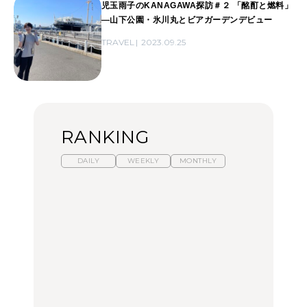
児玉雨子のKANAGAWA探訪＃２ 「酩酊と燃料」
―山下公園・氷川丸とビアガーデンデビュー
TRAVEL
2023.09.25
RANKING
DAILY
WEEKLY
MONTHLY
暑いから食べたくなる。
【東京近郊】日帰りひと
「来たぞ、トイトレ」|
わざわざ行きたいラーメ
り旅スポット5選｜館
弘中綾香の「純度
ン13選｜プロが選ぶベス
山、前橋、日光など
100%」～第141回～
ト3、大井町の人気店、
ご当地ラーメン
TRAVEL
LEARN
FOOD
【福島】わざわざ食べに
【東京近郊】日帰りひと
【あんこ】一度は食べた
行きたいご当地グルメ23
り旅スポット5選｜館
い名店13選｜どら焼き・