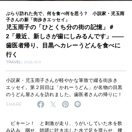
の
ぶらり訪れた先で、何を食べ何を思う？ 小説家・児玉雨
SUSTAINABLE
街
子さんの新「街歩きエッセイ」
わたしができること
の
児玉雨子の「ひとくち分の街の記憶」＃
2「最近、新しさが歯にしみるんです」――
記
歯医者帰り、目黒へカレーうどんを食べに
CULTURE
憶
自分を耕す
行く
」
TRAVEL
2025.05.11
＃
2
WORK&MONEY
小説家・児玉雨子さんが軽やかな筆致で綴る街歩き
いい人生って？
「
エッセイ。第２回目は「かれーうどん」が名物の目黒
最
のうどん屋さんを訪れました。歯医者さんの帰りに！
近
SHARE
MAGAZINE
特集
、
新
ビキーン！ と刺激が走り、うがいしていた水を飲
2026年9月号「北海道 おいしく遊ぶ、夏のご褒美旅。」
み込み、咽せ、咄嗟に吐き出した水で足を滑らせ、腰