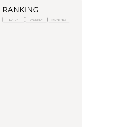
RANKING
DAILY
WEEKLY
MONTHLY
暑いから食べたくな
【東京近郊】日帰りひ
「来たぞ、トイトレ」|
る。わざわざ行きたい
とり旅スポット5選｜館
弘中綾香の「純度
ラーメン13選｜プロが
山、前橋、日光など
100%」～第141回～
選ぶベスト3、大井町の
人気店、ご当地ラーメ
TRAVEL
LEARN
FOOD
ン
No.1259『北海道 おい
No.1259『北海道 おい
【あんこ】一度は食べ
しく遊ぶ、夏のご褒美
しく遊ぶ、夏のご褒美
たい名店13選｜どら焼
旅。』
旅。』
き・おはぎほか
FOOD
いつもの食卓を格上げ
【東京近郊】日帰りひ
「来たぞ、トイトレ」|
する、夏の新定番「ホ
とり旅スポット5選｜館
弘中綾香の「純度
今では流通が少なくなったキャラクターの立体ボタンも人気。好きな数だけ購
ワイトビール」で乾
山、前橋、日光など
100%」～第141回～
杯！｜料理家・長谷川
あかりさんの気取らな