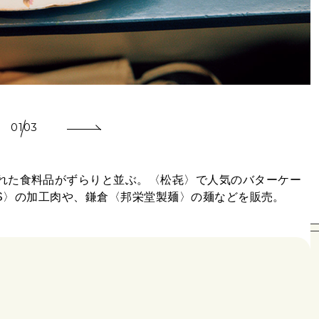
埼
01
03
れた食料品がずらりと並ぶ。〈松㐂〉で人気のバターケー
EMPS〉の加工肉や、鎌倉〈邦栄堂製麺〉の麺などを販売。