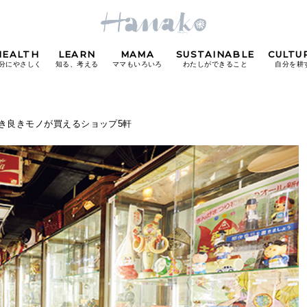
HEALTH
LEARN
MAMA
SUSTAINABLE
CULTU
分にやさしく
知る、考える
ママもいろいろ
わたしができること
自分を耕
POPULAR TAGS
#2 古き良きモノが買えるショップ5軒
#カフェ
#朝ごはん
#開運
#東京駅
#銀座
#
り
FOLLOW US!