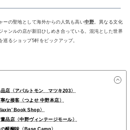
ャーの聖地として海外からの人気も高い
中野
。異なる文化
ジャンルの店が新旧ひしめき合っている。混沌とした世界
を巡るショップ5軒をピックアップ。
品店〈アパルトモン マツキ203〉
丁寧な接客〈つよせ 中野本店〉
n’ Book Shop〉
骨董品店〈中野ヴィンテージモール〉
醍醐味〈Base Camp〉