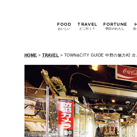
FOOD
TRAVEL
FORTUNE
おいしい
どこ行く？
明日のわたし
自
[12星座別] Weekly
Holoscope
HOME
>
TRAVEL
> TOWN&CITY GUIDE 中野の魅力
[12星座別] Monthly
Holoscope
#手土産
#シュークリーム
#パン
女神まり愛の
タロットメッセージ
#京都
[算命学] 星読みハナコの月巡