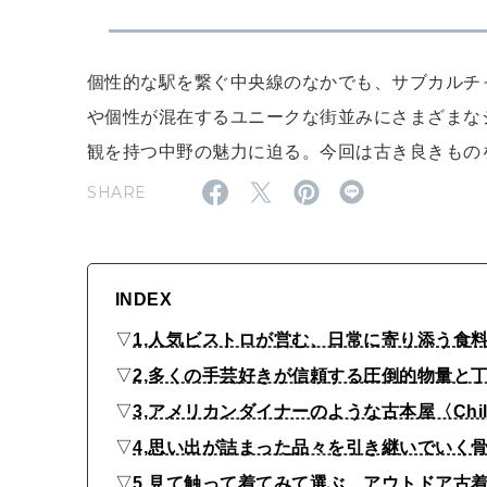
個性的な駅を繋ぐ中央線のなかでも、サブカルチ
や個性が混在するユニークな街並みにさまざまな
観を持つ中野の魅力に迫る。今回は古き良きもの
SHARE
INDEX
▽
1,人気ビストロが営む、日常に寄り添う食料
▽
2,多くの手芸好きが信頼する圧倒的物量と
▽
3,アメリカンダイナーのような古本屋〈Chillaxi
▽
4,思い出が詰まった品々を引き継いでいく
▽
5,見て触って着てみて選ぶ、アウトドア古着の