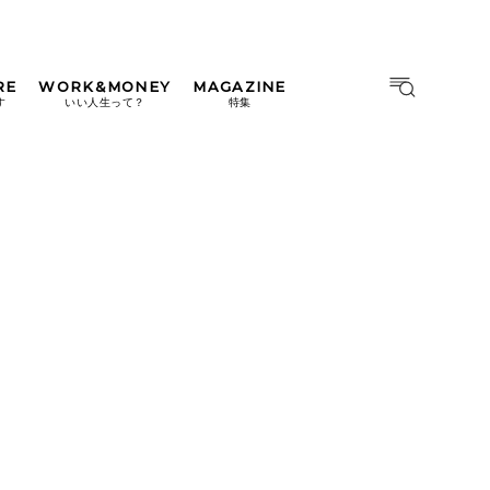
RE
WORK&MONEY
MAGAZINE
MAGAZINE
MOOK
す
いい人生って？
特集
2026年9月号「北海道 おいし
く遊ぶ、夏のご褒美旅。」
2026年8月号『お茶の時間で
す。』
日本橋
#中目黒
#吉祥寺
#横浜
2026年7月号「鎌倉 ローカル
が 教えてくれた 本当の歩き
方。」
2026年6月号「大銀座 トレン
ドが生まれる 新しい一流店
へ。」
2026年5月号「“大好き”に出
会いに。韓国」
2026年4月号「未来をつくる、