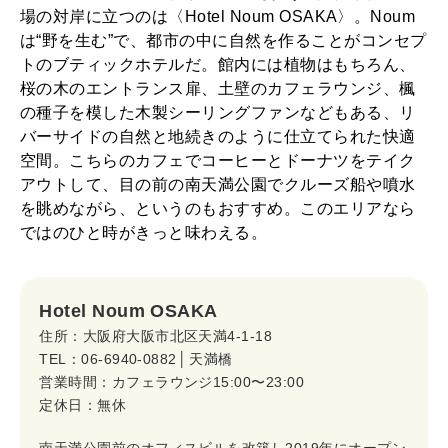
場の対岸に立つのは〈Hotel Noum OSAKA〉。Noum
は“野を生む”で、都市の中に自然を作ることがコンセプ
トのブティックホテルだ。館内には植物はもちろん、
桜の木のエントランス扉、土壁のカフェラウンジ、楓
の種子を模した木製シーリングファンなどもある、リ
バーサイドの自然と地続きのように仕立てられた快適
空間。こちらのカフェでコーヒーとドーナツをテイク
アウトして、目の前の南天満公園でクルーズ船や噴水
を眺めながら、というのもおすすめ。このエリアなら
ではのひと時がきっと味わえる。
Hotel Noum OSAKA
住所：大阪府大阪市北区天満4-1-18
TEL：06-6940-0882 │ 天満橋
営業時間：カフェラウンジ15:00〜23:00
定休日：無休
南天満公園前のオフィスビルを改築し2019年にオープン