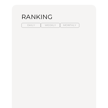
RANKING
DAILY
WEEKLY
MONTHLY
暑いから食べたくなる。
【東京近郊】日帰りひと
「来たぞ、トイトレ」|
わざわざ行きたいラーメ
り旅スポット5選｜館
弘中綾香の「純度
ン13選｜プロが選ぶベス
山、前橋、日光など
100%」～第141回～
ト3、大井町の人気店、
ご当地ラーメン
TRAVEL
LEARN
FOOD
【福島】わざわざ食べに
【東京近郊】日帰りひと
【あんこ】一度は食べた
行きたいご当地グルメ23
り旅スポット5選｜館
い名店13選｜どら焼き・
選｜ラーメン、餃子、そ
山、前橋、日光など
おはぎほか
ばほか
FOOD
TRAVEL
FOOD
中目黒からひと駅の穴
No.1259『北海道 おいし
「来たぞ、トイトレ」|
場。祐天寺の魅力10選｜
く遊ぶ、夏のご褒美
弘中綾香の「純度
グルメ、ショッピング、
旅。』
100%」～第141回～