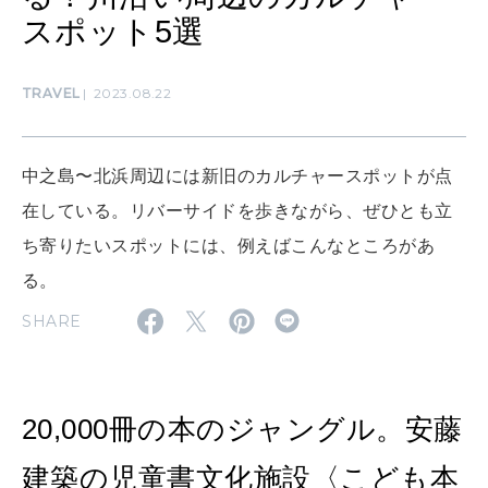
わたしができること
スポット5選
TRAVEL
2023.08.22
CULTURE
自分を耕す
中之島〜北浜周辺には新旧のカルチャースポットが点
WORK&MONEY
在している。リバーサイドを歩きながら、ぜひとも立
いい人生って？
ち寄りたいスポットには、例えばこんなところがあ
る。
MAGAZINE
SHARE
特集
2026年9月号「北海道 おいしく遊ぶ、夏のご褒美旅。」
20,000冊の本のジャングル。安藤
2026年8月号『お茶の時間です。』
建築の児童書文化施設〈こども本