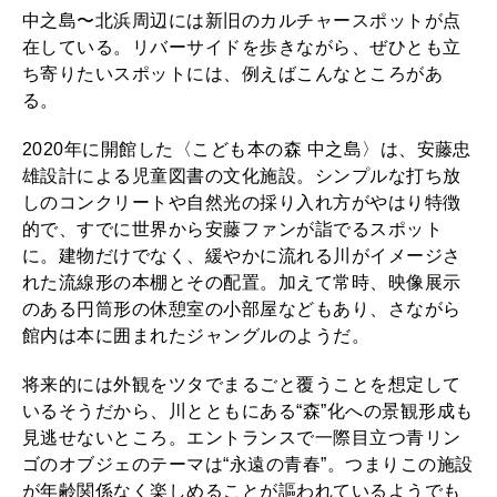
中之島〜北浜周辺には新旧のカルチャースポットが点
在している。リバーサイドを歩きながら、ぜひとも立
ち寄りたいスポットには、例えばこんなところがあ
る。
2020年に開館した〈こども本の森 中之島〉は、安藤忠
雄設計による児童図書の文化施設。シンプルな打ち放
しのコンクリートや自然光の採り入れ方がやはり特徴
的で、すでに世界から安藤ファンが詣でるスポット
に。建物だけでなく、緩やかに流れる川がイメージさ
れた流線形の本棚とその配置。加えて常時、映像展示
のある円筒形の休憩室の小部屋などもあり、さながら
館内は本に囲まれたジャングルのようだ。
将来的には外観をツタでまるごと覆うことを想定して
いるそうだから、川とともにある“森”化への景観形成も
見逃せないところ。エントランスで一際目立つ青リン
ゴのオブジェのテーマは“永遠の青春”。つまりこの施設
が年齢関係なく楽しめることが謳われているようでも