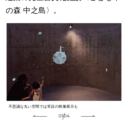
MAGAZINE
MOOK
2026年7月号「鎌倉 ローカルが 教えてくれた 本当の歩き方。」
の森 中之島〉。
2026年6月号「大銀座 トレンドが生まれる 新しい一流店へ。」
FOLLOW US!
2026年5月号「“大好き”に出会いに。韓国」
2026年4月号「未来をつくる、学びの教科書。」
2026年3月号「スイーツ予想図 2026」
2026年2月号「良運を掴む 新・開運術。」
2026年1月号「猫がいれば、幸せ」
2025年12月号「お酒の新常識。」
不思議な丸い空間では常設の映像展示も
01
04