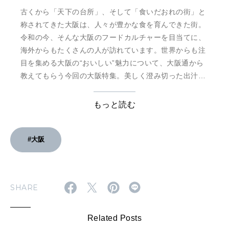
古くから「天下の台所」、そして「食いだおれの街」と
称されてきた大阪は、人々が豊かな食を育んできた街。
令和の今、そんな大阪のフードカルチャーを目当てに、
海外からもたくさんの人が訪れています。世界からも注
目を集める大阪の“おいしい”魅力について、大阪通から
教えてもらう今回の大阪特集。美しく澄み切った出汁の
旨味、香ばしいソースの香り、食欲をそそる揚げたて焼
きたての音…。エリア、ジャンル、テーマにわけて五感
もっと読む
をフルに刺激する大阪の食の最新情報をお届け！
#大阪
SHARE
Related Posts