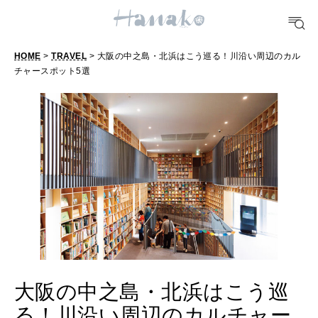
FORTUNE
明日のわたし
HOME
>
TRAVEL
> 大阪の中之島・北浜はこう巡る！川沿い周辺のカル
チャースポット5選
[12星座別] Weekly Holoscope
HEALTH
[12星座別] Monthly Love Holoscope
自分にやさしく
女神まり愛のタロットメッセージ
LEARN
算命学がわかる今月のあなた
知る、考える
MAMA
ママもいろいろ
大阪の中之島・北浜はこう巡
る！川沿い周辺のカルチャー
SUSTAINABLE