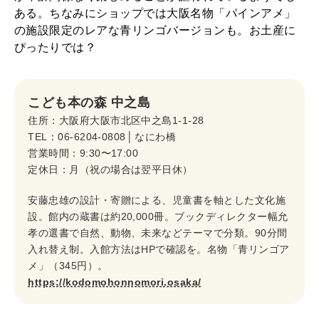
ある。ちなみにショップでは大阪名物「パインアメ」
の施設限定のレアな青リンゴバージョンも。お土産に
ぴったりでは？
こども本の森 中之島
住所：大阪府大阪市北区中之島1-1-28
TEL：06-6204-0808 │ なにわ橋
営業時間：9:30〜17:00
定休日：月（祝の場合は翌平日休）
安藤忠雄の設計・寄贈による、児童書を軸とした文化施
設。館内の蔵書は約20,000冊。ブックディレクター幅允
孝の選書で自然、動物、未来などテーマで分類。90分間
入れ替え制。入館方法はHPで確認を。名物「青リンゴア
メ」（345円）。
https://kodomohonnomori.osaka/