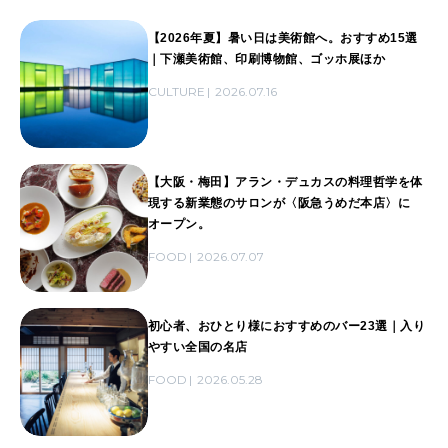
【2026年夏】暑い日は美術館へ。おすすめ15選
｜下瀬美術館、印刷博物館、ゴッホ展ほか
CULTURE
2026.07.16
【大阪・梅田】アラン・デュカスの料理哲学を体
現する新業態のサロンが〈阪急うめだ本店〉に
オープン。
FOOD
2026.07.07
初心者、おひとり様におすすめのバー23選｜入り
やすい全国の名店
FOOD
2026.05.28