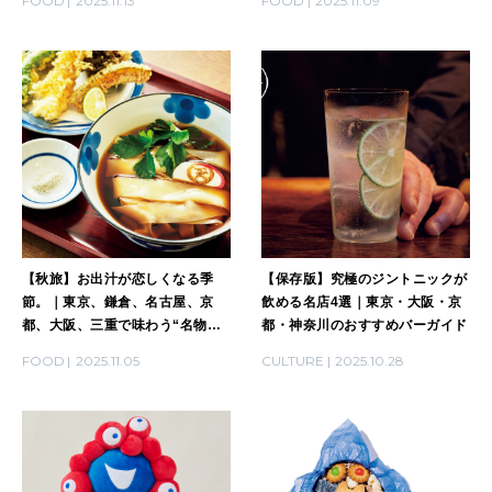
FOOD
2025.11.13
FOOD
2025.11.09
【秋旅】お出汁が恋しくなる季
【保存版】究極のジントニックが
節。｜東京、鎌倉、名古屋、京
飲める名店4選｜東京・大阪・京
都、大阪、三重で味わう“名物う
都・神奈川のおすすめバーガイド
どん”14選
FOOD
2025.11.05
CULTURE
2025.10.28