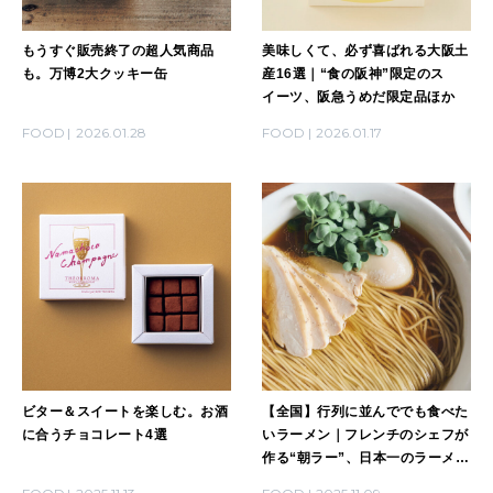
もうすぐ販売終了の超人気商品
美味しくて、必ず喜ばれる大阪土
も。万博2大クッキー缶
産16選｜“食の阪神”限定のス
イーツ、阪急うめだ限定品ほか
FOOD
2026.01.28
FOOD
2026.01.17
ビター＆スイートを楽しむ。お酒
【全国】行列に並んででも食べた
に合うチョコレート4選
いラーメン｜フレンチのシェフが
作る“朝ラー”、日本一のラーメン
職人が作る究極の一杯ほか10選