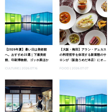
LEARN
算命学がわかる今月のあなた
知る、考える
MAMA
ママもいろいろ
【2026年夏】暑い日は美術館
【大阪・梅田】アラン・デュカス
SUSTAINABLE
へ。おすすめ15選｜下瀬美術
の料理哲学を体現する新業態のサ
わたしができること
館、印刷博物館、ゴッホ展ほか
ロンが〈阪急うめだ本店〉にオー
プン。
CULTURE
2026.07.16
FOOD
2026.07.07
CULTURE
自分を耕す
WORK&MONEY
いい人生って？