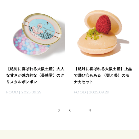
【絶対に喜ばれる大阪土産】大人
【絶対に喜ばれる大阪土産】上品
な甘さが魅力的な〈長崎堂〉のク
で遊び心もある 〈実と美〉のモ
リスタルボンボン
ナカセット
FOOD
2025.09.29
FOOD
2025.09.29
1
2
3
…
9