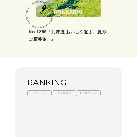
No.1259『北海道 おいしく遊ぶ、夏の
ご褒美旅。』
RANKING
DAILY
WEEKLY
MONTHLY
【2026年夏】マリーアン
暑いから食べたくなる。
「来たぞ、トイトレ」|
トワネット展が話題！ 東
わざわざ行きたいラーメ
弘中綾香の「純度
京、横浜、京都でおすす
ン13選｜プロが選ぶベス
100%」～第141回～
めのアート展4選
ト3、大井町の人気店、
ご当地ラーメン