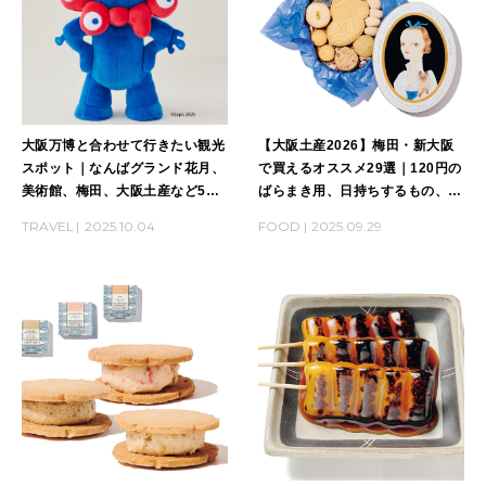
大阪万博と合わせて行きたい観光
【大阪土産2026】梅田・新大阪
スポット｜なんばグランド花月、
で買えるオススメ29選｜120円の
美術館、梅田、大阪土産など54
ばらまき用、日持ちするもの、限
選
定品など
TRAVEL
2025.10.04
FOOD
2025.09.29