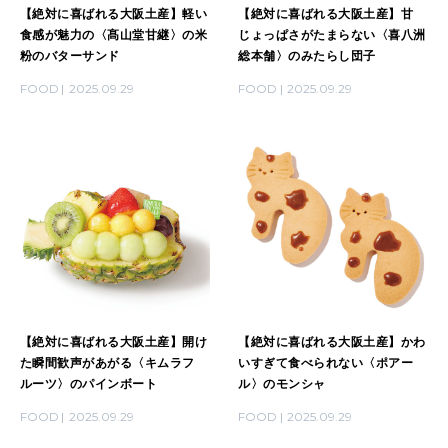
【絶対に喜ばれる大阪土産】軽い
【絶対に喜ばれる大阪土産】甘
食感が魅力の〈髙山堂甘継〉の米
じょっぱさがたまらない〈喜八洲
粉のバターサンド
総本舗〉のみたらし団子
FOOD
2025.09.29
FOOD
2025.09.29
【絶対に喜ばれる大阪土産】開け
【絶対に喜ばれる大阪土産】かわ
た瞬間歓声があがる〈キムラフ
いすぎて食べられない〈ポアー
ルーツ〉のパインボート
ル〉のモンシャ
FOOD
2025.09.29
FOOD
2025.09.29