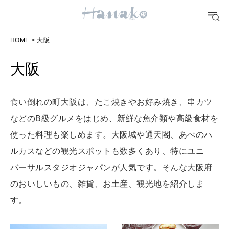
FOOD
おいしい
HOME
> 大阪
大阪
TRAVEL
どこ行く？
食い倒れの町大阪は、たこ焼きやお好み焼き、串カツ
などのB級グルメをはじめ、新鮮な魚介類や高級食材を
FORTUNE
使った料理も楽しめます。大阪城や通天閣、あべのハ
明日のわたし
ルカスなどの観光スポットも数多くあり、特にユニ
[12星座別] Weekly Holoscope
バーサルスタジオジャパンが人気です。そんな大阪府
HEALTH
のおいしいもの、雑貨、お土産、観光地を紹介しま
[12星座別] Monthly Love Holoscope
自分にやさしく
す。
女神まり愛のタロットメッセージ