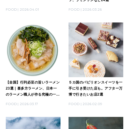
2026年2月号「良運を掴む 新・開運術。」
FOOD
2026.04.01
FOOD
2026.03.26
2026年1月号「猫がいれば、幸せ」
2025年12月号「お酒の新常識。」
【全国】行列必至の旨いラーメン
５カ国のパビリオンスイーツを一
23選｜喜多方ラーメン、日本一
手に引き受けた店も。アフター万
のラーメン職人が作る究極の一杯
博で行きたいお店2選
など
FOOD
2026.03.17
FOOD
2026.02.09