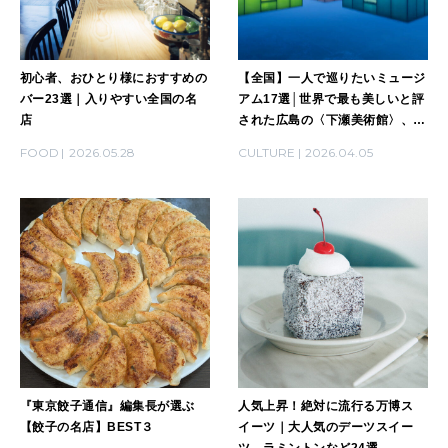
MAGAZINE
特集
初心者、おひとり様におすすめの
【全国】一人で巡りたいミュージ
バー23選｜入りやすい全国の名
アム17選│世界で最も美しいと評
店
された広島の〈下瀬美術館〉、安
2026年9月号「北海道 おいしく遊ぶ、夏のご褒美旅。」
藤忠雄設計の〈直島新美術館〉ほ
FOOD
2026.05.28
CULTURE
2026.04.05
か
2026年8月号『お茶の時間です。』
MAGAZINE
MOOK
2026年7月号「鎌倉 ローカルが 教えてくれた 本当の歩き方。」
2026年6月号「大銀座 トレンドが生まれる 新しい一流店へ。」
FOLLOW US!
2026年5月号「“大好き”に出会いに。韓国」
2026年4月号「未来をつくる、学びの教科書。」
『東京餃子通信』編集長が選ぶ
人気上昇！絶対に流行る万博ス
2026年3月号「スイーツ予想図 2026」
【餃子の名店】BEST３
イーツ｜大人気のデーツスイー
ツ、ラミントンなど24選