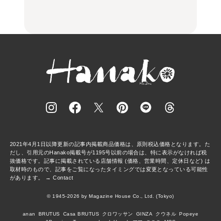
の気取らないおもてな
の気取らないおもてな
FOOD | PR
FOOD | PR
FOOD
し。
し。
2021年4月1日以降更新の記事内掲載商品価格は、原則税込価格となります。た
だし、引用元のHanako掲載号が1195号以前の場合は、特に表示がなければ税
抜価格です。記事に掲載されている店舗情報 (価格、営業時間、定休日など) は
取材時のもので、記事をご覧になったタイミングでは変更となっている可能性
があります。 →
Contact
© 1945-2026 by Magazine House Co., Ltd. (Tokyo)
anan
BRUTUS
Casa BRUTUS
クロワッサン
GINZA
クウネル
Popeye