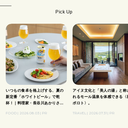
Pick Up
いつもの食卓を格上げする、夏の
アイヌ文化と「美人の湯」と称
新定番「ホワイトビール」で乾
れるモール温泉を体感できる〈
杯！｜料理家・長谷川あかりさん
ポロト〉。
の気取らないおもてなし。
FOOD
2026.08.03
PR
TRAVEL
2026.07.31
PR