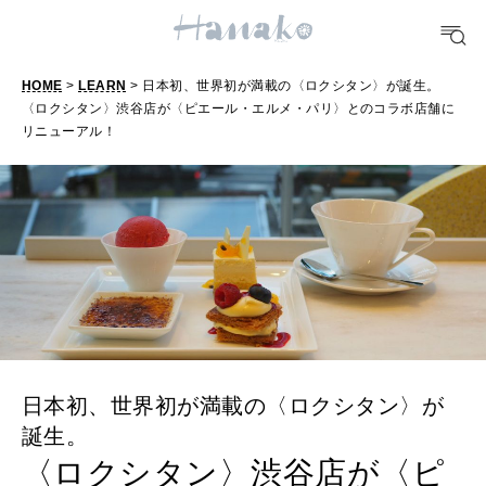
HEALTH
[12星座別] Monthly Love Holoscope
自分にやさしく
女神まり愛のタロットメッセージ
HOME
>
LEARN
> 日本初、世界初が満載の〈ロクシタン〉が誕生。
LEARN
〈ロクシタン〉渋谷店が〈ピエール・エルメ・パリ〉とのコラボ店舗に
算命学がわかる今月のあなた
知る、考える
リニューアル！
MAMA
ママもいろいろ
SUSTAINABLE
わたしができること
日本初、世界初が満載の〈ロクシタン〉が
誕生。
CULTURE
自分を耕す
〈ロクシタン〉渋谷店が〈ピ