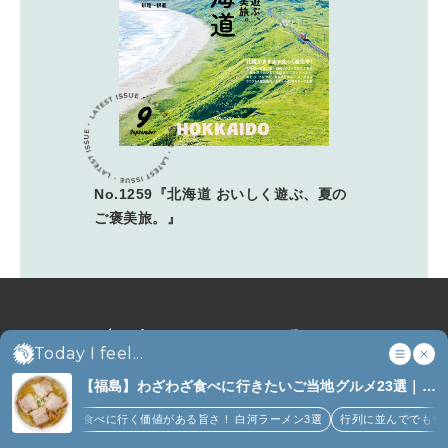
No.1259『北海道 おいしく遊ぶ、夏の
ご褒美旅。』
Today I feel...
【福島】わざわざ食べに行きたいご当地グルメ23選｜
ラーメン、餃子、そばほか (8)
食べに行く価値がある旨さ！ 白河ラーメン3選
行列に並んででも食べるべし！喜多