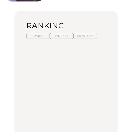
RANKING
DAILY
WEEKLY
MONTHLY
暑いから食べたくなる。
【東京近郊】日帰りひと
「来たぞ、トイトレ」|
わざわざ行きたいラーメ
り旅スポット5選｜館
弘中綾香の「純度
ン13選｜プロが選ぶベス
山、前橋、日光など
100%」～第141回～
ト3、大井町の人気店、
ご当地ラーメン
TRAVEL
LEARN
FOOD
No.1259『北海道 おいし
No.1259『北海道 おいし
【あんこ】一度は食べた
く遊ぶ、夏のご褒美
く遊ぶ、夏のご褒美
い名店13選｜どら焼き・
旅。』
旅。』
おはぎほか
FOOD
いつもの食卓を格上げす
【東京近郊】日帰りひと
「来たぞ、トイトレ」|
る、夏の新定番「ホワイ
り旅スポット5選｜館
弘中綾香の「純度