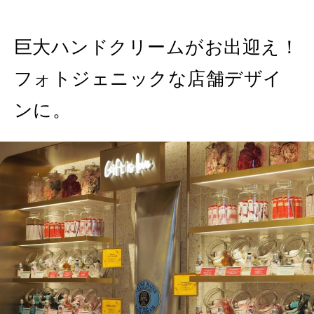
2026年4月号「未来をつくる、学びの教科書。」
巨大ハンドクリームがお出迎え！
2026年3月号「スイーツ予想図 2026」
フォトジェニックな店舗デザイ
2026年2月号「良運を掴む 新・開運術。」
ンに。
2026年1月号「猫がいれば、幸せ」
2025年12月号「お酒の新常識。」