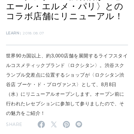
エール・エルメ・パリ〉との
コラボ店舗にリニューアル！
WORK&MONEY
いい人生って？
LEARN
2018.08.07
MAGAZINE
特集
世界90カ国以上、約3,000店舗を展開するライフスタイ
ルコスメティックブランド〈ロクシタン〉。渋谷スク
2026年9月号「北海道 おいしく遊ぶ、夏のご褒美旅。」
ランブル交差点に位置するショップが〈ロクシタン渋
2026年8月号『お茶の時間です。』
谷店 ブーケ・ド・プロヴァンス〉として、8月8日
MAGAZINE
MOOK
（水）にリニューアルオープンします。オープン前に
2026年7月号「鎌倉 ローカルが 教えてくれた 本当の歩き方。」
行われたレセプションに参加して参りましたので、そ
2026年6月号「大銀座 トレンドが生まれる 新しい一流店へ。」
の魅力をご紹介！
FOLLOW US!
2026年5月号「“大好き”に出会いに。韓国」
SHARE