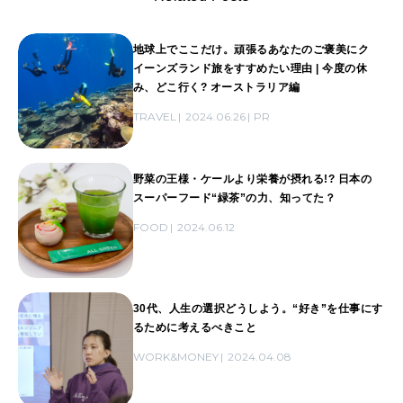
地球上でここだけ。頑張るあなたのご褒美にク
イーンズランド旅をすすめたい理由 | 今度の休
み、どこ行く? オーストラリア編
TRAVEL
2024.06.26
PR
野菜の王様・ケールより栄養が摂れる!? 日本の
スーパーフード“緑茶”の力、知ってた？
FOOD
2024.06.12
30代、人生の選択どうしよう。“好き”を仕事にす
るために考えるべきこと
WORK&MONEY
2024.04.08