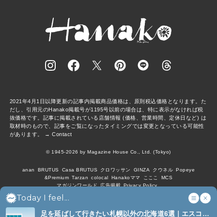
2021年4月1日以降更新の記事内掲載商品価格は、原則税込価格となります。た
だし、引用元のHanako掲載号が1195号以前の場合は、特に表示がなければ税
抜価格です。記事に掲載されている店舗情報 (価格、営業時間、定休日など) は
取材時のもので、記事をご覧になったタイミングでは変更となっている可能性
があります。 →
Contact
© 1945-2026 by Magazine House Co., Ltd. (Tokyo)
anan
BRUTUS
Casa BRUTUS
クロワッサン
GINZA
クウネル
Popeye
&Premium
Tarzan
colocal
Hanakoママ
こここ
MCS
マガジンワールド
広告掲載
Privacy Policy
Today I feel...
足を延ばして行きたい札幌以外の北海道6選｜エスコン