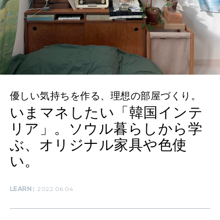
SUSTAINABLE
わたしができること
CULTURE
自分を耕す
優しい気持ちを作る、理想の部屋づくり。
いまマネしたい「韓国インテ
WORK&MONEY
いい人生って？
リア」。ソウル暮らしから学
ぶ、オリジナル家具や色使
い。
MAGAZINE
特集
LEARN
2022.06.04
2026年9月号「北海道 おいしく遊ぶ、夏のご褒美旅。」
2026年8月号『お茶の時間です。』