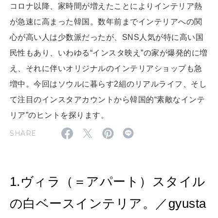
コロナ以降、家時間が増えたことによりインテリア熱
MAGAZINE
MOOK
が急速に高まった韓国。数年前までインテリアへの関
2026年7月号「鎌倉 ローカルが 教えてくれた 本当の歩き方。」
心が高い人は少数派だったが、SNS人気が特に高い国
2026年6月号「大銀座 トレンドが生まれる 新しい一流店へ。」
民性もあり、いわゆる“インスタ映え”の家が爆発的に増
FOLLOW US!
え、それに伴いオリジナルのインテリアショップも急
2026年5月号「“大好き”に出会いに。韓国」
増中。今回はソウルに暮らす2組のリアルライフ、そし
2026年4月号「未来をつくる、学びの教科書。」
て注目のインスタアカウントから韓国的“素敵なインテ
リア”のヒントを探ります。
2026年3月号「スイーツ予想図 2026」
SHARE
2026年2月号「良運を掴む 新・開運術。」
2026年1月号「猫がいれば、幸せ」
1.ヴィラ（＝アパート）スタイル
2025年12月号「お酒の新常識。」
の白ベースインテリア。／gyusta