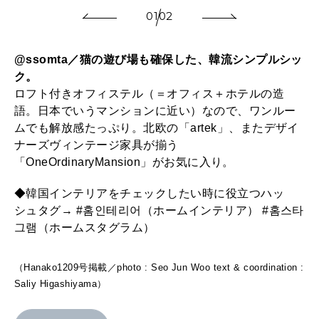
01
02
@ssomta／猫の遊び場も確保した、韓流シンプルシッ
ク。
ロフト付きオフィステル（＝オフィス＋ホテルの造
語。日本でいうマンションに近い）なので、ワンルー
ムでも解放感たっぷり。北欧の「artek」、またデザイ
ナーズヴィンテージ家具が揃う
「OneOrdinaryMansion」がお気に入り。
◆韓国インテリアをチェックしたい時に役立つハッ
シュタグ→ #홈인테리어（ホームインテリア） #홈스타
그램（ホームスタグラム）
（Hanako1209号掲載／photo : Seo Jun Woo text & coordination :
Saliy Higashiyama）