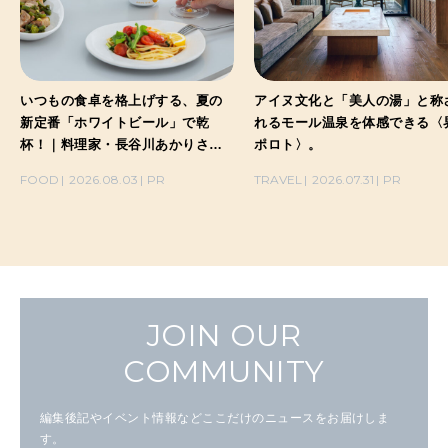
いつもの食卓を格上げする、夏の
アイヌ文化と「美人の湯」と称
新定番「ホワイトビール」で乾
れるモール温泉を体感できる〈
杯！｜料理家・長谷川あかりさん
ポロト〉。
の気取らないおもてなし。
FOOD
2026.08.03
PR
TRAVEL
2026.07.31
PR
JOIN OUR
COMMUNITY
編集後記やイベント情報などここだけのニュースをお届けしま
す。