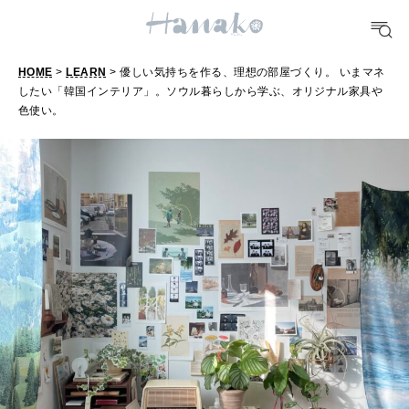
FORTUNE
HOME
>
LEARN
> 優しい気持ちを作る、理想の部屋づくり。 いまマネ
明日のわたし
したい「韓国インテリア」。ソウル暮らしから学ぶ、オリジナル家具や
色使い。
[12星座別] Weekly Holoscope
HEALTH
[12星座別] Monthly Love Holoscope
自分にやさしく
女神まり愛のタロットメッセージ
LEARN
算命学がわかる今月のあなた
知る、考える
MAMA
ママもいろいろ