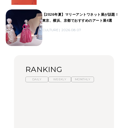
【2026年夏】マリーアントワネット展が話題！
東京、横浜、京都でおすすめのアート展4選
CULTURE
2026.08.07
RANKING
DAILY
WEEKLY
MONTHLY
暑いから食べたくなる。
【東京近郊】日帰りひと
「来たぞ、トイトレ」|
わざわざ行きたいラーメ
り旅スポット5選｜館
弘中綾香の「純度
ン13選｜プロが選ぶベス
山、前橋、日光など
100%」～第141回～
ト3、大井町の人気店、
ご当地ラーメン
TRAVEL
LEARN
FOOD