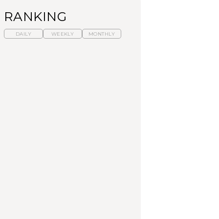
RANKING
DAILY
WEEKLY
MONTHLY
暑いから食べたくな
「来たぞ、トイトレ」|
「来たぞ、トイトレ」|
る。わざわざ行きたい
弘中綾香の「純度
弘中綾香の「純度
ラーメン13選｜プロが
100%」～第141回～
100%」～第141回～
選ぶベスト3、大井町の
人気店、ご当地ラーメ
LEARN
LEARN
FOOD
ン
No.1259『北海道 おい
No.1259『北海道 おい
【あんこ】一度は食べ
しく遊ぶ、夏のご褒美
しく遊ぶ、夏のご褒美
たい名店13選｜どら焼
旅。』
旅。』
き・おはぎほか
FOOD
いつもの食卓を格上げ
暑いから食べたくな
「来たぞ、トイトレ」|
する、夏の新定番「ホ
る。わざわざ行きたい
弘中綾香の「純度
ワイトビール」で乾
ラーメン13選｜プロが
100%」～第141回～
杯！｜料理家・長谷川
選ぶベスト3、大井町の
あかりさんの気取らな
人気店、ご当地ラーメ