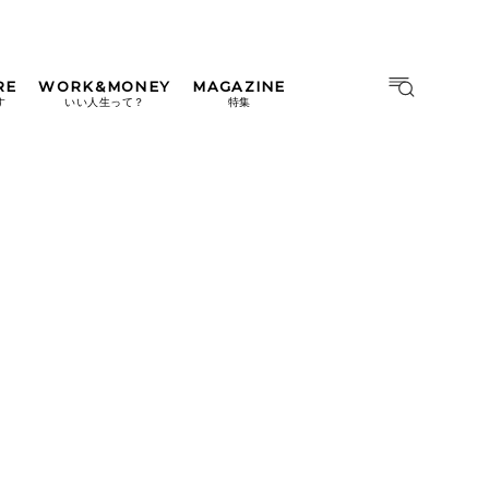
RE
WORK&MONEY
MAGAZINE
MAGAZINE
MOOK
す
いい人生って？
特集
2026年9月号「北海道 おいし
く遊ぶ、夏のご褒美旅。」
2026年8月号『お茶の時間で
す。』
日本橋
#中目黒
#吉祥寺
#横浜
2026年7月号「鎌倉 ローカル
が 教えてくれた 本当の歩き
方。」
2026年6月号「大銀座 トレン
ドが生まれる 新しい一流店
へ。」
2026年5月号「“大好き”に出
会いに。韓国」
2026年4月号「未来をつくる、