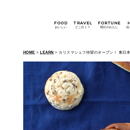
FOOD
TRAVEL
FORTUNE
おいしい
どこ行く？
明日のわたし
自
[12星座別] Weekly
Holoscope
HOME
>
LEARN
> カリスマシェフ待望のオープン！ 東日
[12星座別] Monthly
Holoscope
#手土産
#シュークリーム
#パン
女神まり愛の
タロットメッセージ
#京都
[算命学] 星読みハナコの月巡