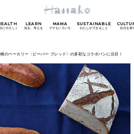
HEALTH
LEARN
MAMA
SUSTAINABLE
CULTU
分にやさしく
知る、考える
ママもいろいろ
わたしができること
自分を耕
POPULAR TAGS
本橋のベーカリー〈ビーバー ブレッド〉の多彩なコラボパンに注目！
#カフェ
#朝ごはん
#開運
#東京駅
#銀座
#
り
FOLLOW US!