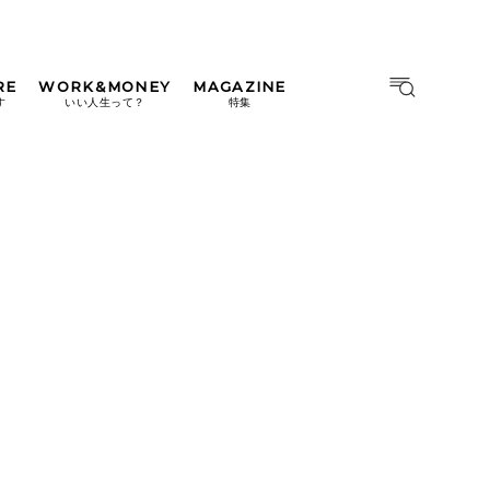
RE
WORK&MONEY
MAGAZINE
MAGAZINE
MOOK
す
いい人生って？
特集
2026年9月号「北海道 おいし
く遊ぶ、夏のご褒美旅。」
2026年8月号『お茶の時間で
す。』
日本橋
#中目黒
#吉祥寺
#横浜
2026年7月号「鎌倉 ローカル
が 教えてくれた 本当の歩き
方。」
2026年6月号「大銀座 トレン
ドが生まれる 新しい一流店
へ。」
2026年5月号「“大好き”に出
会いに。韓国」
2026年4月号「未来をつくる、