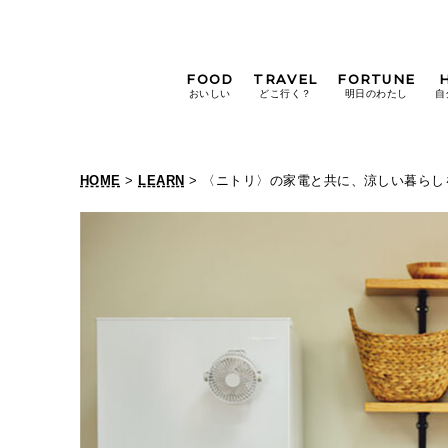
FOOD
TRAVEL
FORTUNE
おいしい
どこ行く？
明日のわたし
自
[12星座別] Weekly
Holoscope
HOME
>
LEARN
> 〈ニトリ〉の家電と共に、涼しい暮らし
[12星座別] Monthly
Holoscope
#手土産
#シュークリーム
#パン
女神まり愛の
タロットメッセージ
#京都
[算命学] 星読みハナコの月巡