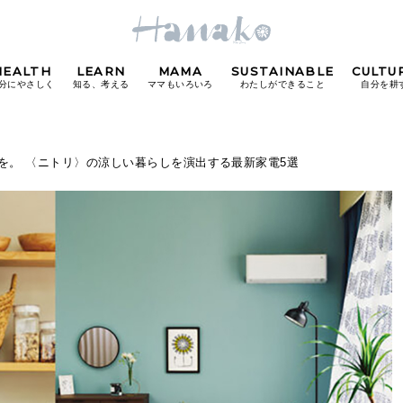
HEALTH
LEARN
MAMA
SUSTAINABLE
CULTU
分にやさしく
知る、考える
ママもいろいろ
わたしができること
自分を耕
POPULAR TAGS
を。 〈ニトリ〉の涼しい暮らしを演出する最新家電5選
#カフェ
#朝ごはん
#開運
#東京駅
#銀座
#
り
FOLLOW US!