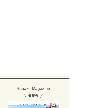
i-Fi エアコン 室内機（W78×D24×H29㎝）6畳用49,900円（10畳用69
Hanako Magazine
最新号