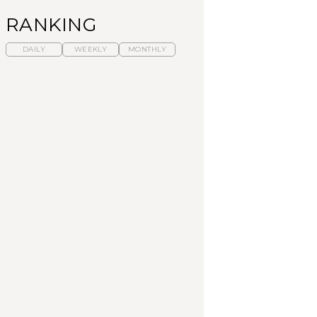
RANKING
DAILY
WEEKLY
MONTHLY
暑いから食べたくな
【東京近郊】日帰りひ
「来たぞ、トイトレ」|
る。わざわざ行きたい
とり旅スポット5選｜館
弘中綾香の「純度
ラーメン13選｜プロが
山、前橋、日光など
100%」～第141回～
選ぶベスト3、大井町の
人気店、ご当地ラーメ
TRAVEL
LEARN
FOOD
ン
【福島】わざわざ食べ
【東京近郊】日帰りひ
【あんこ】一度は食べ
に行きたいご当地グル
とり旅スポット5選｜館
たい名店13選｜どら焼
メ23選｜ラーメン、餃
山、前橋、日光など
き・おはぎほか
子、そばほか
FOOD
TRAVEL
FOOD
中目黒からひと駅の穴
No.1259『北海道 おい
「来たぞ、トイトレ」|
場。祐天寺の魅力10選
しく遊ぶ、夏のご褒美
弘中綾香の「純度
｜グルメ、ショッピン
旅。』
100%」～第141回～
グ、古着ほか