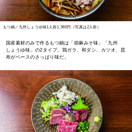
もつ鍋／九州しょうゆ味1人前1,380円（写真は2人前）
国産素材のみで作るもつ鍋は「胡麻みそ味」「九州
しょうゆ味」の2タイプ。鶏ガラ、和ダシ、カツオ、昆
布がベースのさっぱり味だ。