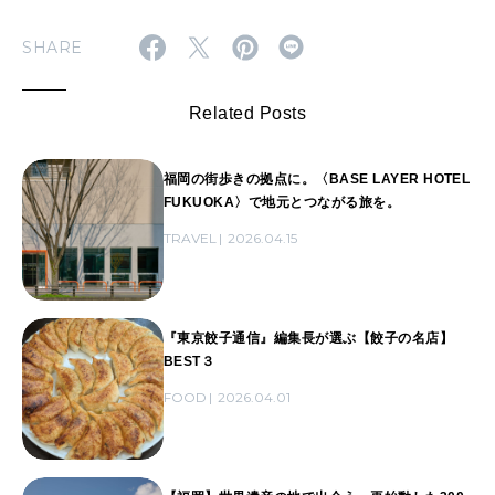
SHARE
Related Posts
福岡の街歩きの拠点に。〈BASE LAYER HOTEL
FUKUOKA〉で地元とつながる旅を。
TRAVEL
2026.04.15
『東京餃子通信』編集長が選ぶ【餃子の名店】
BEST３
FOOD
2026.04.01