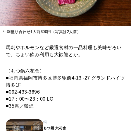
牛刺盛り合わせ1人前600円（写真は2人前）
馬刺やホルモンなど厳選食材の一品料理も美味ぞろい
で、ちょい飲み利用も大歓迎とか。
〈もつ鍋六花舎〉
■福岡県福岡市博多区博多駅前4-13 -27 グランドハイツ
博多1F
■092-433-3696
■17：00〜23：00 LO
■35席／禁煙
鍋
もつ鍋 六花舎