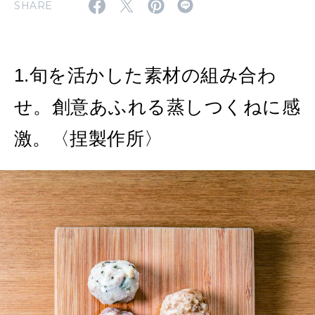
SHARE
2026年4月号「未来をつくる、学びの教科書。」
2026年3月号「スイーツ予想図 2026」
1.旬を活かした素材の組み合わ
2026年2月号「良運を掴む 新・開運術。」
せ。創意あふれる蒸しつくねに感
2026年1月号「猫がいれば、幸せ」
激。〈捏製作所〉
2025年12月号「お酒の新常識。」