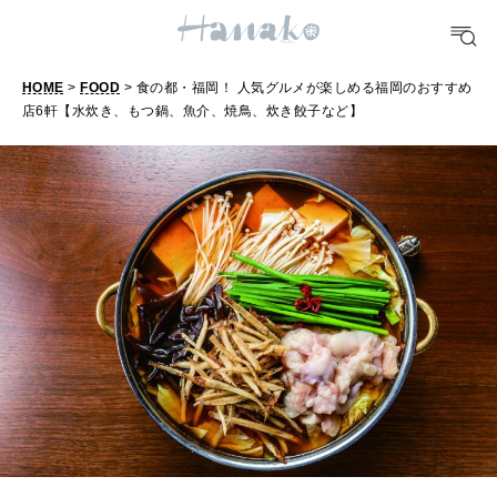
HEALTH
[12星座別] Monthly Love Holoscope
自分にやさしく
女神まり愛のタロットメッセージ
HOME
>
FOOD
> 食の都・福岡！ 人気グルメが楽しめる福岡のおすすめ
LEARN
店6軒【水炊き、もつ鍋、魚介、焼鳥、炊き餃子など】
算命学がわかる今月のあなた
知る、考える
MAMA
ママもいろいろ
SUSTAINABLE
わたしができること
CULTURE
自分を耕す