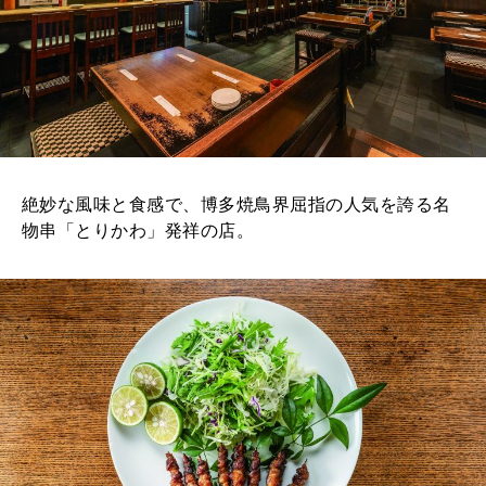
絶妙な風味と食感で、博多焼鳥界屈指の人気を誇る名
物串「とりかわ」発祥の店。