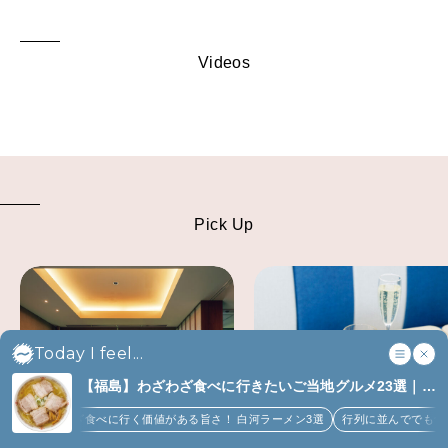
Videos
Pick Up
Today I feel...
【福島】わざわざ食べに行きたいご当地グルメ23選｜
ラーメン、餃子、そばほか (8)
ざ食べに行く価値がある旨さ！ 白河ラーメン3選
行列に並んででも食べるべし！喜多