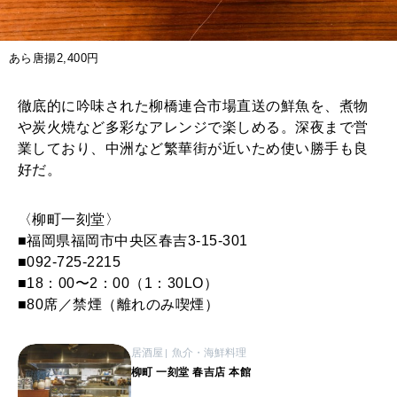
あら唐揚2,400円
徹底的に吟味された柳橋連合市場直送の鮮魚を、煮物
や炭火焼など多彩なアレンジで楽しめる。深夜まで営
業しており、中洲など繁華街が近いため使い勝手も良
好だ。
〈柳町一刻堂〉
■福岡県福岡市中央区春吉3-15-301
■092-725-2215
■18：00〜2：00（1：30LO）
■80席／禁煙（離れのみ喫煙）
居酒屋
魚介・海鮮料理
柳町 一刻堂 春吉店 本館