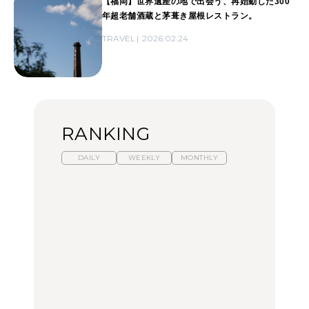
【福岡】世界遺産の地で出会う、再始動した300
年超老舗酒蔵と茅葺き屋根レストラン。
TRAVEL
2026.02.24
RANKING
DAILY
WEEKLY
MONTHLY
暑いから食べたくなる。
「来たぞ、トイトレ」|
「来たぞ、トイトレ」|
わざわざ行きたいラーメ
弘中綾香の「純度
弘中綾香の「純度
ン13選｜プロが選ぶベス
100%」～第141回～
100%」～第141回～
ト3、大井町の人気店、
ご当地ラーメン
LEARN
LEARN
FOOD
No.1259『北海道 おいし
No.1259『北海道 おいし
【あんこ】一度は食べた
く遊ぶ、夏のご褒美
く遊ぶ、夏のご褒美
い名店13選｜どら焼き・