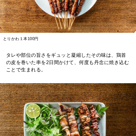
とりかわ１本100円
タレや部位の旨さをギュッと凝縮したその味は、鶏首
の皮を巻いた串を2日間かけて、何度も丹念に焼き込む
ことで生まれる。