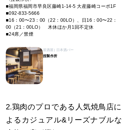
■福岡県福岡市早良区藤崎1-14-5 大産藤崎コーポ1F
■092-833-5666
■16：00〜23：00（22：00LO）、日16：00〜22：
00（21：00LO） 木休ほか月1回不定休
■24席／禁煙
居酒屋
日本酒バー
捏製作所
2.鶏肉のプロである人気焼鳥店に
よるカジュアル&リーズナブルな