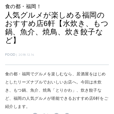
食の都・福岡！
人気グルメが楽しめる福岡の
WORK&MONEY
いい人生って？
おすすめ店6軒【水炊き、もつ
鍋、魚介、焼鳥、炊き餃子な
ど】
MAGAZINE
特集
FOOD
2018.12.14
2026年9月号「北海道 おいしく遊ぶ、夏のご褒美旅。」
2026年8月号『お茶の時間です。』
食の都・福岡でグルメを楽しむなら、居酒屋をはじめ
MAGAZINE
MOOK
2026年7月号「鎌倉 ローカルが 教えてくれた 本当の歩き方。」
としたリーズナブルでおいしいお店へ。今回は水炊
き、もつ鍋、魚介、焼鳥「とりかわ」、炊き餃子な
2026年6月号「大銀座 トレンドが生まれる 新しい一流店へ。」
ど、福岡の人気グルメが堪能できるおすすめ店6軒をご
FOLLOW US!
2026年5月号「“大好き”に出会いに。韓国」
紹介します。