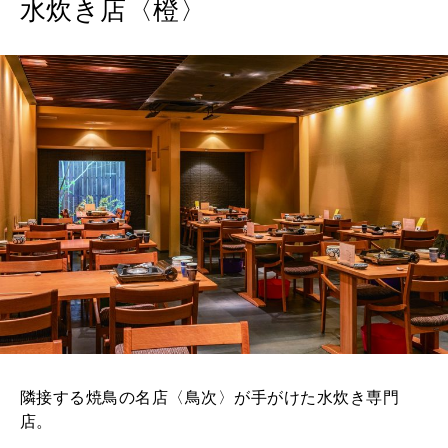
水炊き店〈橙〉
隣接する焼鳥の名店〈鳥次〉が手がけた水炊き専門
店。