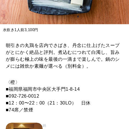
水炊き1人前3,100円
朝引きの丸鶏を店内でさばき、丹念に仕上げたスープ
がとにかく絶品と評判。煮込むにつれて白濁し、旨み
が膨らむ極上の味を最後の一滴まで楽しんで。鍋のシ
メには雑炊か素麺が選べる（別料金）。
〈橙〉
■福岡県福岡市中央区大手門1-8-14
■092-726-0012
■12：00〜22：00（21：30LO） 日休
■74席／禁煙
鍋