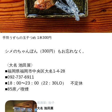
手羽うずらの玉子つめ 1本300円
シメのちゃんぽん（300円）もお忘れなく。
〈大名 池田屋〉
■福岡県福岡市中央区大名1-4-28
■092-737-6911
■18：00〜23：00（22：30LO） 不定休
■85席／喫煙
居酒屋
餃子
大名 池田屋