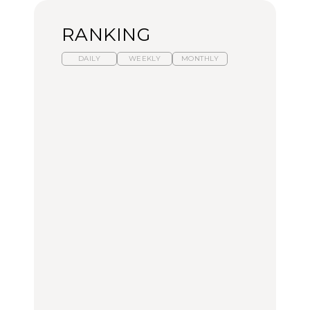
RANKING
DAILY
WEEKLY
MONTHLY
暑いから食べたくなる。
【東京近郊】日帰りひと
「来たぞ、トイトレ」|
わざわざ行きたいラーメ
り旅スポット5選｜館
弘中綾香の「純度
ン13選｜プロが選ぶベス
山、前橋、日光など
100%」～第141回～
ト3、大井町の人気店、
ご当地ラーメン
TRAVEL
LEARN
FOOD
No.1259『北海道 おいし
No.1259『北海道 おいし
【あんこ】一度は食べた
く遊ぶ、夏のご褒美
く遊ぶ、夏のご褒美
い名店13選｜どら焼き・
旅。』
旅。』
おはぎほか
FOOD
いつもの食卓を格上げす
【東京近郊】日帰りひと
「来たぞ、トイトレ」|
る、夏の新定番「ホワイ
り旅スポット5選｜館
弘中綾香の「純度
トビール」で乾杯！｜料
山、前橋、日光など
100%」～第141回～
理家・長谷川あかりさん