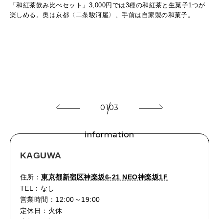
「和紅茶飲み比べセット」3,000円では3種の和紅茶と生菓子1つが
こ
楽しめる。奥は京都〈二条駿河屋〉、手前は自家製の和菓子。
ん。
01
03
information
KAGUWA
住所：
東京都新宿区神楽坂6-21 NEO神楽坂1F
TEL：なし
営業時間：12:00～19:00
定休日：火休