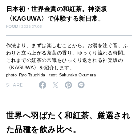
算命学がわかる今月のあなた
知る、考える
茶
日本初・世界金賞の和紅茶。神楽坂
。
〈KAGUWA〉で体験する新日常。
FOOD
2026.07.03
神
MAMA
ママもいろいろ
楽
作法より、まずは楽しむことから。お湯を注ぐ音、ふ
坂
わりと立ち上がる茶葉の香り、ゆっくり流れる時間。
〈
SUSTAINABLE
これまでの紅茶の常識をひっくり返される神楽坂の
わたしができること
〈KAGUWA〉を紹介します。
K
photo_Ryo Tsuchida text_Sakurako Okumura
A
SHARE
G
CULTURE
自分を耕す
U
W
世界へ羽ばたく和紅茶、厳選され
A
WORK&MONEY
た品種を飲み比べ。
いい人生って？
〉