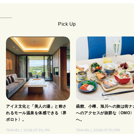
Pick Up
アイヌ文化と「美人の湯」と称さ
函館、小樽、旭川への旅は街ナ
れるモール温泉を体感できる〈界
へのアクセスが抜群な〈OMO
ポロト〉。
へ。
TRAVEL
2026.07.31
PR
TRAVEL
2026.07.31
PR