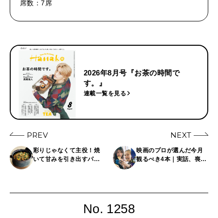
席数：7席
2026年8月号『お茶の時間で
す。』
連載一覧を見る
PREV
NEXT
彩りじゃなくて主役！焼
映画のプロが選んだ今月
いて甘みを引き出すパプ
観るべき4本｜実話、喪失
リカのレシピ3選
と再生、衝撃のラス
ト……ひとりで観たい話
題作
No. 1258