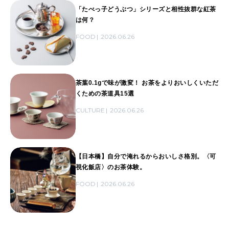
「たべっ子どうぶつ」シリーズと相性抜群な紅茶
は何？
FOOD
2026.06.26
茶葉0.1gで味が激変！ お茶をよりおいしくいただ
くための茶道具15選
CULTURE
2026.06.26
【日本橋】自分で淹れるからおいしさ格別。〈可
視化飯店〉のお茶体験。
FOOD
2026.06.26