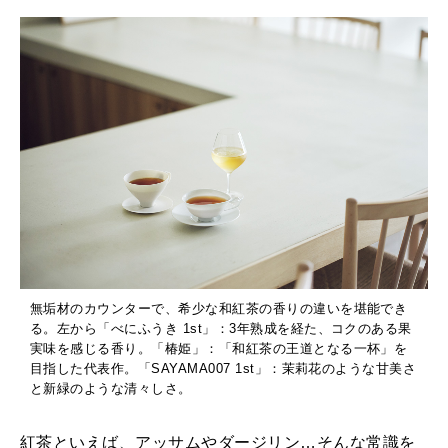
で
体
MAGAZINE
験
特集
す
2026年9月号「北海道 おいしく遊ぶ、夏のご褒美旅。」
る
2026年8月号『お茶の時間です。』
新
日
MAGAZINE
MOOK
2026年7月号「鎌倉 ローカルが 教えてくれた 本当の歩き方。」
常
2026年6月号「大銀座 トレンドが生まれる 新しい一流店へ。」
。
FOLLOW US!
2026年5月号「“大好き”に出会いに。韓国」
無垢材のカウンターで、希少な和紅茶の香りの違いを堪能でき
る。左から「べにふうき 1st」：3年熟成を経た、コクのある果
実味を感じる香り。「椿姫」：「和紅茶の王道となる一杯」を
2026年4月号「未来をつくる、学びの教科書。」
目指した代表作。「SAYAMA007 1st」：茉莉花のような甘美さ
と新緑のような清々しさ。
2026年3月号「スイーツ予想図 2026」
紅茶といえば、アッサムやダージリン…そんな常識を