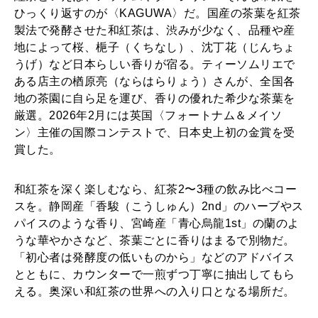
2026年2月号「良運を掴む 新・開運術。」
ひっくり返すのが〈KAGUWA〉だ。国産の茶葉を紅茶
製法で発酵させた和紅茶は、渋みが少なく、品種や産
2026年1月号「猫がいれば、幸せ」
地によって桜、梔子（くちなし）、沈丁花（じんちょ
うげ）など日本らしい香りが宿る。ティーソムリエで
2025年12月号「お酒の新常識。」
ある店主の楢原亮（ならはらりょう）さんが、全国各
地の茶園に自ら足を運び、香りの優れた希少な茶葉を
厳選。2026年2月には英国〈フォートナム＆メイソ
ン〉主催の国際コンテストで、日本史上初の金賞を受
賞した。
和紅茶を深く楽しむなら、紅茶2〜3種の飲み比べコー
スを。静岡産「香駿（こうしゅん）2nd」のハーブやス
パイスのような香り、宮崎産「青心烏龍1st」の蘭のよ
うな華やかさなど、茶葉ごとに香りはまるで別物だ。
「初心者は発酵度の低いものから」などのアドバイス
とともに、カウンターで一煎ずつ丁寧に抽出してもら
える。奥深い和紅茶の世界への入り口となる場所だ。