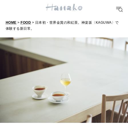
FOOD
おいしい
HOME
>
FOOD
> 日本初・世界金賞の和紅茶。神楽坂〈KAGUWA〉で
体験する新日常。
日
本
TRAVEL
どこ行く？
初
・
世
FORTUNE
明日のわたし
界
金
[12星座別] Weekly Holoscope
賞
HEALTH
[12星座別] Monthly Love Holoscope
自分にやさしく
の
和
女神まり愛のタロットメッセージ
紅
LEARN