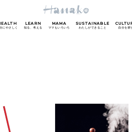
HEALTH
LEARN
MAMA
SUSTAINABLE
CULTU
分にやさしく
知る、考える
ママもいろいろ
わたしができること
自分を耕
POPULAR TAGS
#カフェ
#朝ごはん
#開運
#東京駅
#銀座
#
り
FOLLOW US!