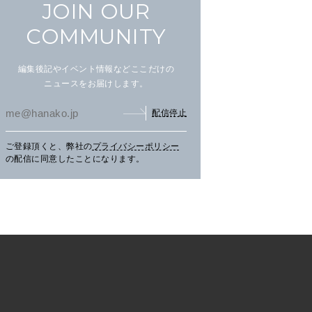
JOIN OUR
COMMUNITY
編集後記やイベント情報などここだけの
ニュースをお届けします。
配信停止
ご登録頂くと、弊社の
プライバシーポリシー
まだ見ぬ夏景色に会いにニセ
文筆家・甲斐みのりさんが行
アイ
の配信に同意したことになります。
コへ。
く花咲線の旅。
畔の
TRAVEL
2026.07.30
PR
TRAVEL
2026.07.30
PR
LE