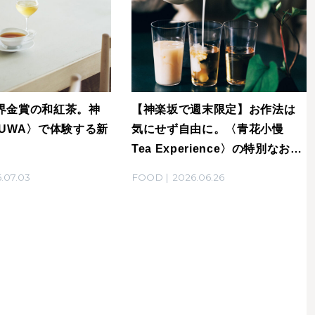
界金賞の和紅茶。神
【神楽坂で週末限定】お作法は
GUWA〉で体験する新
気にせず自由に。〈青花小慢
Tea Experience〉の特別なお茶
の時間。
.07.03
FOOD
2026.06.26