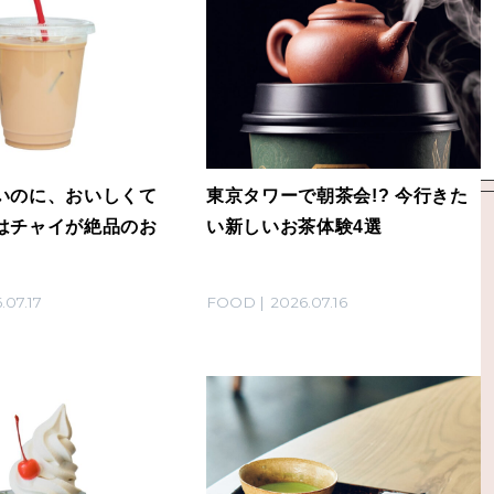
いのに、おいしくて
東京タワーで朝茶会!? 今行きた
はチャイが絶品のお
い新しいお茶体験4選
.07.17
FOOD
2026.07.16