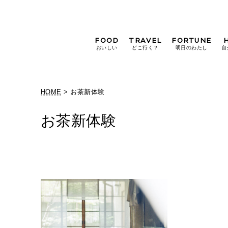
FOOD
TRAVEL
FORTUNE
おいしい
どこ行く？
明日のわたし
自
[12星座別] Weekly
Holoscope
HOME
> お茶新体験
[12星座別] Monthly
Holoscope
お茶新体験
#手土産
#シュークリーム
#パン
女神まり愛の
タロットメッセージ
#京都
[算命学] 星読みハナコの月巡