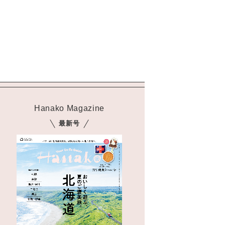
学びの教科書。」
2026年3月号「スイーツ予想図
2026」
2026年2月号「良運を掴む
新・開運術。」
2026年1月号「猫がいれば、幸
せ」
2025年12月号「お酒の新常
Hanako Magazine
識。」
最新号