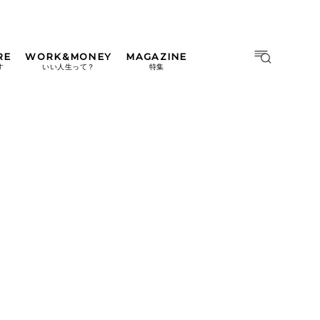
RE
WORK&MONEY
MAGAZINE
MAGAZINE
MOOK
す
いい人生って？
特集
2026年9月号「北海道 おいし
く遊ぶ、夏のご褒美旅。」
2026年8月号『お茶の時間で
す。』
日本橋
#中目黒
#吉祥寺
#横浜
2026年7月号「鎌倉 ローカル
が 教えてくれた 本当の歩き
方。」
2026年6月号「大銀座 トレン
ドが生まれる 新しい一流店
へ。」
2026年5月号「“大好き”に出
会いに。韓国」
2026年4月号「未来をつくる、