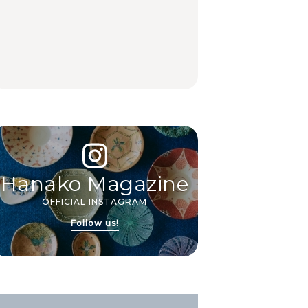
No.1259『北海道 おい
絶品ランチ29選｜横浜
絶品ランチ29選｜横浜
しく遊ぶ、夏のご褒美
駅周辺、みなとみら
駅周辺、みなとみら
旅。』
い、横浜中華街、和
い、横浜中華街、和
食、洋食ほか
食、洋食ほか
FOOD
FOOD
Hanako Magazine
OFFICIAL INSTAGRAM
Follow us!