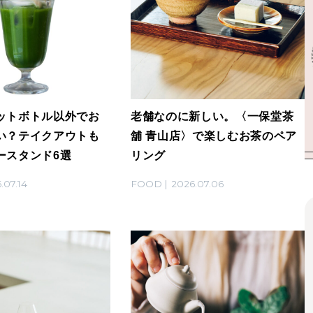
ットボトル以外でお
老舗なのに新しい。〈一保堂茶
い？テイクアウトも
舖 青山店〉で楽しむお茶のペア
ースタンド6選
リング
.07.14
FOOD
2026.07.06