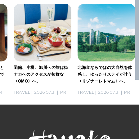
」と
函館、小樽、旭川への旅は街
北海道ならではの大自然を体
感で
ナカへのアクセスが抜群な
感し、ゆったりステイが叶う
〈OMO〉へ。
〈リゾナーレトマム〉へ。
R
TRAVEL
2026.07.31
PR
TRAVEL
2026.07.31
PR