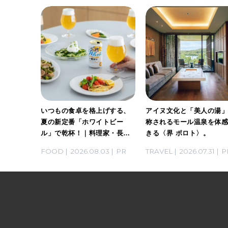
ホワイト
いつもの食卓を格上げする、
アイヌ文化と「美人の湯
。料理
夏の新定番「ホワイトビー
称されるモール温泉を体
ん考案の
ル」で乾杯！｜料理家・長谷
きる〈界 ポロト〉。
川あかりさんの気取らないお
03
PR
FOOD
2026.08.03
PR
TRAVEL
2026.07.31
P
もてなし。