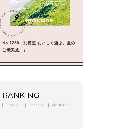
No.1259『北海道 おいしく遊ぶ、夏の
ご褒美旅。』
RANKING
DAILY
WEEKLY
MONTHLY
暑いから食べたくな
【東京近郊】日帰りひ
「来たぞ、トイトレ」|
る。わざわざ行きたい