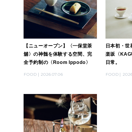
【ニューオープン】〈一保堂茶
日本初・世
舖〉の神髄を体験する空間、完
楽坂〈KA
全予約制の〈Room Ippodo〉
日常。
FOOD
2026.07.06
FOOD
2026