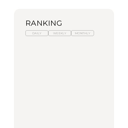
RANKING
DAILY
WEEKLY
MONTHLY
暑いから食べたくなる。
【東京近郊】日帰りひと
「来たぞ、トイトレ」|
わざわざ行きたいラーメ
り旅スポット5選｜館
弘中綾香の「純度
ン13選｜プロが選ぶベス
山、前橋、日光など
100%」～第141回～
ト3、大井町の人気店、
ご当地ラーメン
TRAVEL
LEARN
FOOD
No.1259『北海道 おいし
No.1259『北海道 おいし
【あんこ】一度は食べた
く遊ぶ、夏のご褒美
く遊ぶ、夏のご褒美
い名店13選｜どら焼き・
旅。』
旅。』
おはぎほか
FOOD
いつもの食卓を格上げす
【東京近郊】日帰りひと
「来たぞ、トイトレ」|
る、夏の新定番「ホワイ
り旅スポット5選｜館
弘中綾香の「純度
トビール」で乾杯！｜料