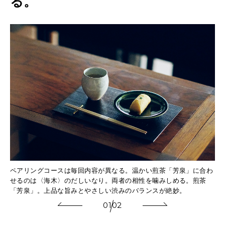
る。
空
間
MAGAZINE
、
特集
完
全
2026年9月号「北海道 おいしく遊ぶ、夏のご褒美旅。」
予
2026年8月号『お茶の時間です。』
約
MAGAZINE
MOOK
2026年7月号「鎌倉 ローカルが 教えてくれた 本当の歩き方。」
制
の
2026年6月号「大銀座 トレンドが生まれる 新しい一流店へ。」
〈
FOLLOW US!
2026年5月号「“大好き”に出会いに。韓国」
R
ペアリングコースは毎回内容が異なる。温かい煎茶「芳泉」に合わ
元来
〈
せるのは〈海木〉のだしいなり。両者の相性を噛みしめる。煎茶
o
の
2026年4月号「未来をつくる、学びの教科書。」
「芳泉」。上品な旨みとやさしい渋みのバランスが絶妙。
o
01
02
2026年3月号「スイーツ予想図 2026」
m