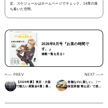
定。スケジュールはホームページでチェック。14席の落
ち着いた空間。
2026年8月号『お茶の時間で
す。』
連載一覧を見る
PREV
NEXT
【2026年夏】東京・大阪
老舗なのに新しい。〈一
で観たい展覧会4選｜暑い
保堂茶舖 青山店〉で楽し
日は涼しい館内でアート
むお茶のペアリング
鑑賞。蜷川実花、杉本博
司、ゴッホ、ピカソ