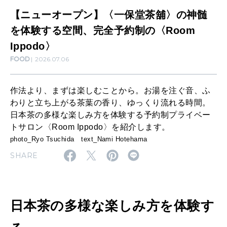
LEARN
保
【ニューオープン】〈一保堂茶舖〉の神髄
算命学がわかる今月のあなた
知る、考える
堂
を体験する空間、完全予約制の〈Room
茶
Ippodo〉
MAMA
FOOD
2026.07.06
舖
ママもいろいろ
〉
作法より、まずは楽しむことから。お湯を注ぐ音、ふ
の
わりと立ち上がる茶葉の香り、ゆっくり流れる時間。
SUSTAINABLE
神
日本茶の多様な楽しみ方を体験する予約制プライベー
わたしができること
トサロン〈Room Ippodo〉を紹介します。
髄
photo_Ryo Tsuchida text_Nami Hotehama
を
SHARE
CULTURE
体
自分を耕す
験
す
日本茶の多様な楽しみ方を体験す
WORK&MONEY
る
いい人生って？