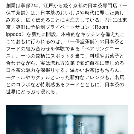
I
創業は享保2年。江戸から続く京都の日本茶専門店〈一
2026年2月号「良運を掴む 新・開運術。」
保堂茶舖〉は、日本茶のおいしさや時代に即した楽し
p
み方を、広く伝えることにも注力している。7月には東
2026年1月号「猫がいれば、幸せ」
p
京・麹町に予約制プライベートサロン〈Room
Ippodo〉を新たに開設。本格的なキッチンを備えたこ
o
2025年12月号「お酒の新常識。」
こでおもに行われるのは、〈一保堂茶舖〉の日本茶と
d
フードの組み合わせを体験できる「ペアリングコー
o
ス」。一つの銘柄にスポットを当て、料理やお菓子と
合わせながら、実は淹れ方次第で変幻自在に楽しめる
〉
日本茶の魅力を深掘りする。温かいお茶はもちろん、
モクテルやカクテルといった新鮮なアレンジも。名店
とのコラボなど特別感あるフードとともに、日本茶の
世界にどっぷり浸れる。