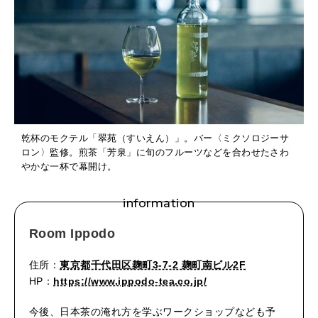
乾杯のモクテル「翠苑（すいえん）」。バー〈ミクソロジーサ
ロン〉監修。煎茶「芳泉」に旬のフルーツなどを合わせたさわ
やかな一杯で幕開け。
information
Room Ippodo
住所：
東京都千代田区麹町3-7-2 麹町南ビル2F
HP：
https://www.ippodo-tea.co.jp/
今後、日本茶の淹れ方を学ぶワークショップなども予