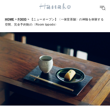
FOOD
HOME
>
FOOD
> 【ニューオープン】〈一保堂茶舖〉の神髄を体験する
おいしい
空間、完全予約制の〈Room Ippodo〉
【
ニ
TRAVEL
ュ
どこ行く？
ー
オ
FORTUNE
ー
明日のわたし
プ
[12星座別] Weekly Holoscope
ン
HEALTH
】
[12星座別] Monthly Love Holoscope
自分にやさしく
〈
女神まり愛のタロットメッセージ
一