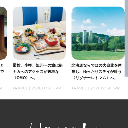
」と
函館、小樽、旭川への旅は街
北海道ならではの大自然を体
感で
ナカへのアクセスが抜群な
感し、ゆったりステイが叶う
〈OMO〉へ。
〈リゾナーレトマム〉へ。
R
TRAVEL
2026.07.31
PR
TRAVEL
2026.07.31
PR