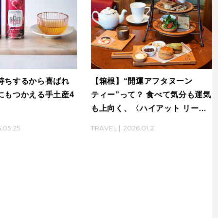
持ちするから喜ばれ
【箱根】“開運アフタヌーン
にもつかえる手土産4
ティー”って？ 食べて気分も運気
も上向く、〈ハイアット リー
ジェンシー 箱根 リゾート＆ス
.05.25
TRAVEL
2026.01.21
パ〉での体験。