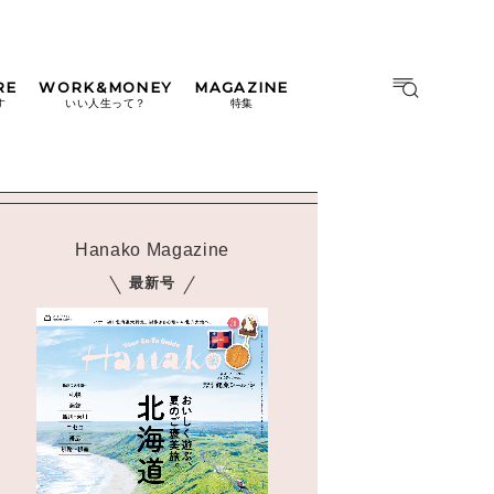
RE
WORK&MONEY
MAGAZINE
MAGAZINE
MOOK
す
いい人生って？
特集
2026年9月号「北海道 おいし
く遊ぶ、夏のご褒美旅。」
2026年8月号『お茶の時間で
す。』
Hanako Magazine
日本橋
#中目黒
#吉祥寺
#横浜
2026年7月号「鎌倉 ローカル
最新号
が 教えてくれた 本当の歩き
方。」
2026年6月号「大銀座 トレン
ドが生まれる 新しい一流店
へ。」
2026年5月号「“大好き”に出
会いに。韓国」
2026年4月号「未来をつくる、