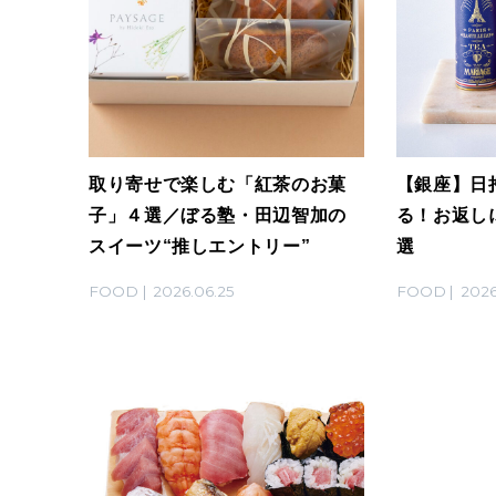
取り寄せで楽しむ「紅茶のお菓
【銀座】日
子」４選／ぼる塾・田辺智加の
る！お返し
スイーツ“推しエントリー”
選
FOOD
2026.06.25
FOOD
2026