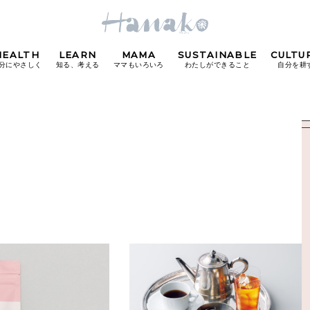
HEALTH
LEARN
MAMA
SUSTAINABLE
CULTU
分にやさしく
知る、考える
ママもいろいろ
わたしができること
自分を耕
POPULAR TAGS
#カフェ
#朝ごはん
#開運
#東京駅
#銀座
#
り
FOLLOW US!