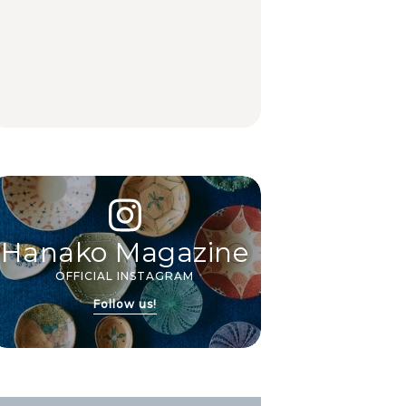
【2026年最新】横浜の
【2026年最新】横浜の
No.1259『北海道 おい
絶品ランチ29選｜横浜
絶品ランチ29選｜横浜
しく遊ぶ、夏のご褒美
駅周辺、みなとみら
駅周辺、みなとみら
旅。』
い、横浜中華街、和
い、横浜中華街、和
食、洋食ほか
食、洋食ほか
FOOD
FOOD
Hanako Magazine
OFFICIAL INSTAGRAM
Follow us!