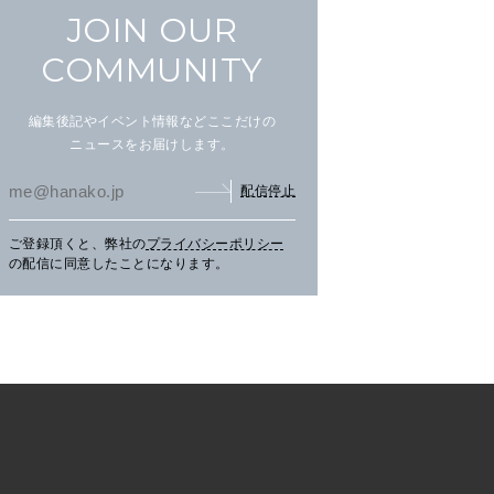
JOIN OUR
COMMUNITY
編集後記やイベント情報などここだけの
ニュースをお届けします。
配信停止
ご登録頂くと、弊社の
プライバシーポリシー
まだ見ぬ夏景色に会いにニセ
文筆家・甲斐みのりさんが行
アイ
の配信に同意したことになります。
コへ。
く花咲線の旅。
畔の
TRAVEL
2026.07.30
PR
TRAVEL
2026.07.30
PR
LE