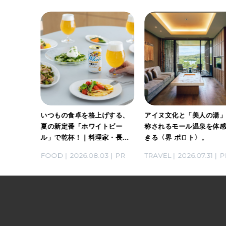
ホワイト
いつもの食卓を格上げする、
アイヌ文化と「美人の湯
。料理
夏の新定番「ホワイトビー
称されるモール温泉を体
ん考案の
ル」で乾杯！｜料理家・長谷
きる〈界 ポロト〉。
川あかりさんの気取らないお
03
PR
FOOD
2026.08.03
PR
TRAVEL
2026.07.31
P
もてなし。