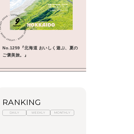
学びの教科書。」
2026年3月号「スイーツ予想図
2026」
2026年2月号「良運を掴む
新・開運術。」
2026年1月号「猫がいれば、幸
No.1259『北海道 おいしく遊ぶ、夏の
せ」
ご褒美旅。』
2025年12月号「お酒の新常
識。」
RANKING
DAILY
WEEKLY
MONTHLY
暑いから食べたくな