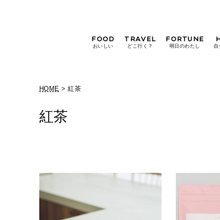
FOOD
TRAVEL
FORTUNE
おいしい
どこ行く？
明日のわたし
自
[12星座別] Weekly
Holoscope
HOME
> 紅茶
[12星座別] Monthly
Holoscope
紅茶
#手土産
#シュークリーム
#パン
女神まり愛の
タロットメッセージ
#京都
[算命学] 星読みハナコの月巡