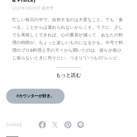
& Prince)
2022年11月28日 発売号
忙しい毎日の中で、自炊するのは大変なこと。でも「食
べる」ことからは逃れられないからこそ、ラクに、少し
でも美味しくできれば、心の重荷が減って、あなたの料
理の時間が、ちょっと楽しいものになるかも。今号で料
理のプロ&料理上手の方々から聞いたのは、彼らが肩ひ
じ張らないときに作りたい、つまり“いつもの”レシピで
す。あなたの毎日をちょっと楽しく健やかにしてくれ
る、そんなきっかけをこの一冊で見つけてみませんか。
もっと読む
#カウンターが好き。
SHARE