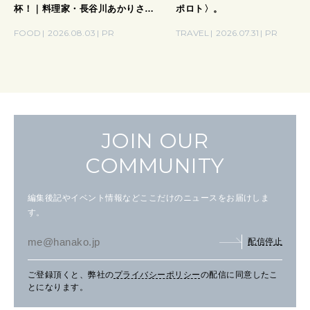
杯！｜料理家・長谷川あかりさん
ポロト〉。
の気取らないおもてなし。
FOOD
2026.08.03
PR
TRAVEL
2026.07.31
PR
JOIN OUR
COMMUNITY
編集後記やイベント情報などここだけのニュースをお届けしま
す。
配信停止
ご登録頂くと、弊社の
プライバシーポリシー
の配信に同意したこ
とになります。