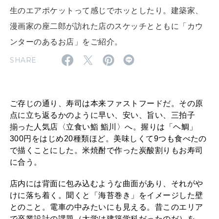
いい人生って？
生のエアポケットって感じでホッとしたり。建築家、
漫画家の座二郎が訪れた店のスケッチとともに「カウ
ンターのあるお店」をご紹介。
MAGAZINE
特集
SHARE
2026年9月号「北海道 おいしく遊ぶ、夏のご褒美旅。」
2026年8月号『お茶の時間です。』
ご存じの通り、寿司は本来ファストフードだ。その原
点に立ち返るかのように早い、安い、旨い、三拍子
MAGAZINE
MOOK
2026年7月号「鎌倉 ローカルが 教えてくれた 本当の歩き方。」
揃った人気店〈立食い鮨 鮨川〉へ。握りは「ヘ鯛」
300円をはじめ20種類ほど。美味しくて9つも食べたの
2026年6月号「大銀座 トレンドが生まれる 新しい一流店へ。」
で描くことにした。米焼酎で作った炭酸割りもお寿司
に合う。
FOLLOW US!
2026年5月号「“大好き”に出会いに。韓国」
店内には背面に包み込むような曲面があり、それがや
2026年4月号「未来をつくる、学びの教科書。」
けに落ち着く。聞くと「海苔巻き」をイメージした壁
とのこと。電車の中みたいにも見える。昔このエリア
2026年3月号「スイーツ予想図 2026」
で卒業設計の課題（大学は建築学科だったのだ）を