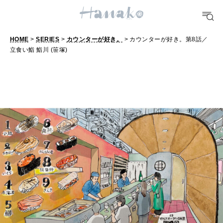
10 CATEGORIES
HOME
>
SERIES
>
カウンターが好き。
> カウンターが好き。第8話／
FOOD
立食い鮨 鮨川 (笹塚)
おいしい
TRAVEL
どこ行く？
FORTUNE
明日のわたし
[12星座別] Weekly Holoscope
HEALTH
[12星座別] Monthly Love Holoscope
自分にやさしく
女神まり愛のタロットメッセージ