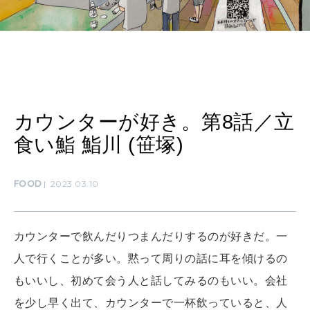
LEARN
算命学がわかる今月のあなた
知る、考える
MAMA
ママもいろいろ
カウンターが好き。第8話／立
食い鮨 鮨川 (笹塚)
SUSTAINABLE
わたしができること
FOOD
2023.03.10
CULTURE
カウンターで飲んだりつまんだりするのが好きだ。一
自分を耕す
人で行くことが多い。黙って周りの話に耳を傾けるの
もいいし、初めて会う人と話してみるのもいい。会社
WORK&MONEY
を少し早く出て、カウンターで一杯飲っていると、人