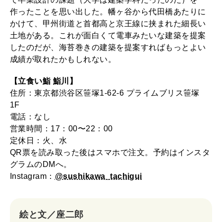
作ったことを思い出した。幡ヶ谷から代田橋あたりに
2026年2月号「良運を掴む 新・開運術。」
かけて、甲州街道と首都高と京王線に挟まれた細長い
土地がある。これが面白くて電車みたいな建築を提案
2026年1月号「猫がいれば、幸せ」
したのだが、海苔巻きの建築を提案すればもっとよい
成績が取れたかもしれない。
2025年12月号「お酒の新常識。」
【立食い鮨 鮨川】
住所：東京都渋谷区笹塚1-62-6 プライムブリス笹塚
1F
電話：なし
営業時間：17：00〜22：00
定休日：火、水
QR票を読み取った後はスマホで注文。予約はインスタ
グラムのDMへ。
Instagram：
@sushikawa_tachigui
絵と文／座二郎