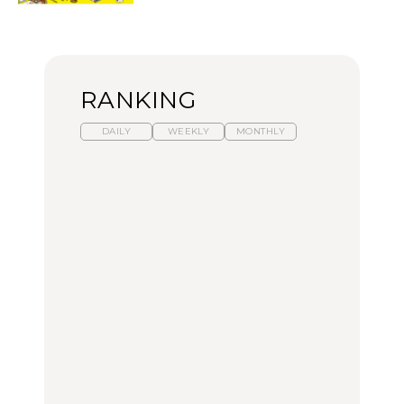
RANKING
DAILY
WEEKLY
MONTHLY
暑いから食べたくなる。
【東京近郊】日帰りひと
「来たぞ、トイトレ」|
わざわざ行きたいラーメ
り旅スポット5選｜館
弘中綾香の「純度
ン13選｜プロが選ぶベス
山、前橋、日光など
100%」～第141回～
ト3、大井町の人気店、
ご当地ラーメン
TRAVEL
LEARN
FOOD
【福島】わざわざ食べに
【東京近郊】日帰りひと
【あんこ】一度は食べた
行きたいご当地グルメ23
り旅スポット5選｜館
い名店13選｜どら焼き・
選｜ラーメン、餃子、そ
山、前橋、日光など
おはぎほか
ばほか
FOOD
TRAVEL
FOOD
中目黒からひと駅の穴