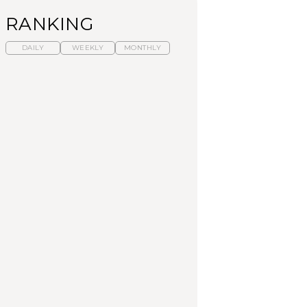
RANKING
DAILY
WEEKLY
MONTHLY
【福島】わざわざ食べ
暑いから食べたくな
「来たぞ、トイトレ」|
に行きたいご当地グル
る。わざわざ行きたい
弘中綾香の「純度
メ23選｜ラーメン、餃
ラーメン13選｜プロが
100%」～第141回～
子、そばほか
選ぶベスト3、大井町の
人気店、ご当地ラーメ
FOOD
LEARN
FOOD
ン
【東京近郊】日帰りひ
【東京近郊】日帰りひ
【あんこ】一度は食べ
とり旅スポット5選｜館
とり旅スポット5選｜館
たい名店13選｜どら焼
山、前橋、日光など
山、前橋、日光など
き・おはぎほか
TRAVEL
TRAVEL
FOOD
【福島】わざわざ食べ
「来たぞ、トイトレ」|
「来たぞ、トイトレ」|
に行きたいご当地グル
弘中綾香の「純度
弘中綾香の「純度
メ23選｜ラーメン、餃
100%」～第141回～
100%」～第141回～
子、そばほか