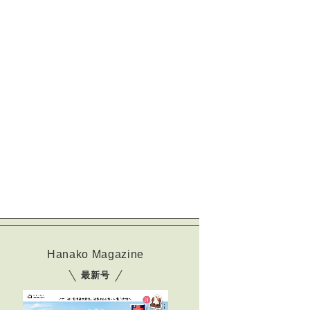
Hanako Magazine
最新号