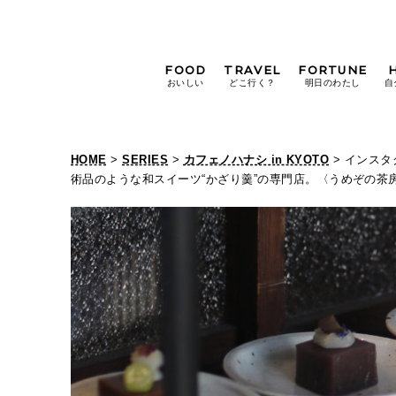
FOOD
TRAVEL
FORTUNE
おいしい
どこ行く？
明日のわたし
自
[12星座別] Weekly
Holoscope
HOME
>
SERIES
>
カフェノハナシ in KYOTO
> インス
[12星座別] Monthly
術品のような和スイーツ“かざり羹”の専門店。〈うめぞの茶房〉～カ
Holoscope
#手土産
#シュークリーム
#パン
女神まり愛の
タロットメッセージ
#京都
[算命学] 星読みハナコの月巡