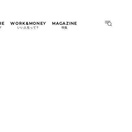
RE
WORK&MONEY
MAGAZINE
MAGAZINE
MOOK
す
いい人生って？
特集
2026年9月号「北海道 おいし
く遊ぶ、夏のご褒美旅。」
2026年8月号『お茶の時間で
す。』
日本橋
#中目黒
#吉祥寺
#横浜
2026年7月号「鎌倉 ローカル
が 教えてくれた 本当の歩き
方。」
2026年6月号「大銀座 トレン
ドが生まれる 新しい一流店
へ。」
2026年5月号「“大好き”に出
会いに。韓国」
2026年4月号「未来をつくる、