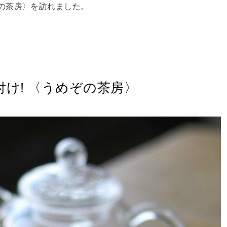
の茶房〉を訪れました。
け! 〈うめぞの茶房〉