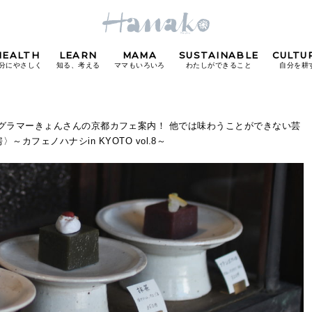
HEALTH
LEARN
MAMA
SUSTAINABLE
CULTU
分にやさしく
知る、考える
ママもいろいろ
わたしができること
自分を耕
POPULAR TAGS
タグラマーきょんさんの京都カフェ案内！ 他では味わうことができない芸
フェノハナシin KYOTO vol.8～
#カフェ
#朝ごはん
#開運
#東京駅
#銀座
#
り
FOLLOW US!