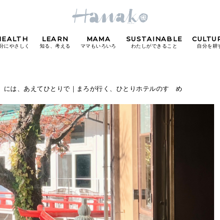
HEALTH
LEARN
MAMA
SUSTAINABLE
CULTU
分にやさしく
知る、考える
ママもいろいろ
わたしができること
自分を耕
POPULAR TAGS
ル〉には、あえてひとりで｜まろが行く、ひとりホテルのすゝめ
#カフェ
#朝ごはん
#開運
#東京駅
#銀座
#
り
FOLLOW US!