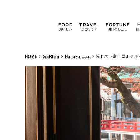
FOOD
TRAVEL
FORTUNE
おいしい
どこ行く？
明日のわたし
自
[12星座別] Weekly
Holoscope
HOME
>
SERIES
>
Hanako Lab.
> 憧れの〈富士屋ホテ
[12星座別] Monthly
Holoscope
#手土産
#シュークリーム
#パン
女神まり愛の
タロットメッセージ
#京都
[算命学] 星読みハナコの月巡