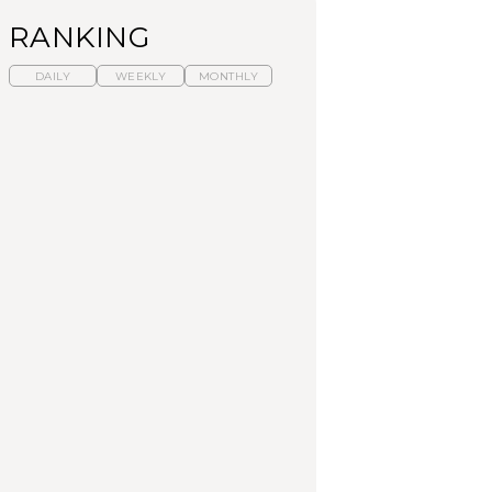
RANKING
廊下は、陽光に映える赤じゅうたんと白亜の壁。
DAILY
WEEKLY
MONTHLY
暑いから食べたくな
「来たぞ、トイトレ」|
「来たぞ、トイトレ」|
る。わざわざ行きたい
弘中綾香の「純度
弘中綾香の「純度
ラーメン13選｜プロが
100%」～第141回～
100%」～第141回～
選ぶベスト3、大井町の
人気店、ご当地ラーメ
LEARN
LEARN
FOOD
ン
No.1259『北海道 おい
No.1259『北海道 おい
【あんこ】一度は食べ
しく遊ぶ、夏のご褒美
しく遊ぶ、夏のご褒美
たい名店13選｜どら焼
旅。』
旅。』
き・おはぎほか
FOOD
いつもの食卓を格上げ
暑いから食べたくな
「来たぞ、トイトレ」|
する、夏の新定番「ホ
る。わざわざ行きたい
弘中綾香の「純度
ワイトビール」で乾
ラーメン13選｜プロが
100%」～第141回～
杯！｜料理家・長谷川
選ぶベスト3、大井町の
あかりさんの気取らな
人気店、ご当地ラーメ