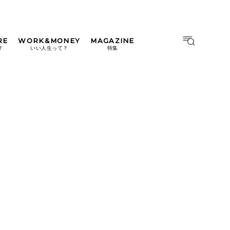
RE
WORK&MONEY
MAGAZINE
MAGAZINE
MOOK
す
いい人生って？
特集
2026年9月号「北海道 おいし
く遊ぶ、夏のご褒美旅。」
2026年8月号『お茶の時間で
す。』
日本橋
#中目黒
#吉祥寺
#横浜
2026年7月号「鎌倉 ローカル
が 教えてくれた 本当の歩き
方。」
2026年6月号「大銀座 トレン
ドが生まれる 新しい一流店
へ。」
2026年5月号「“大好き”に出
会いに。韓国」
2026年4月号「未来をつくる、