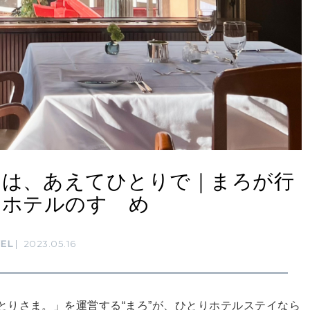
には、あえてひとりで｜まろが行
りホテルのすゝめ
EL
2023.05.16
とりさま。」を運営する“まろ”が、ひとりホテルステイなら