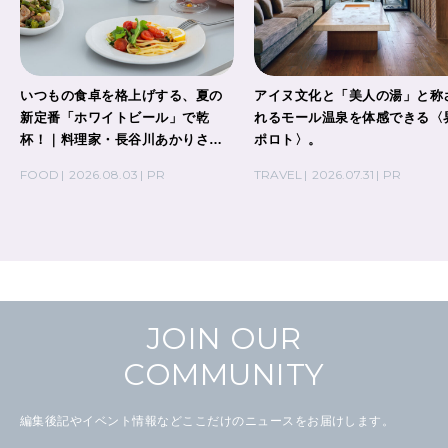
いつもの食卓を格上げする、夏の
アイヌ文化と「美人の湯」と称
新定番「ホワイトビール」で乾
れるモール温泉を体感できる〈
杯！｜料理家・長谷川あかりさん
ポロト〉。
の気取らないおもてなし。
FOOD
2026.08.03
PR
TRAVEL
2026.07.31
PR
JOIN OUR
COMMUNITY
編集後記やイベント情報などここだけのニュースをお届けします。