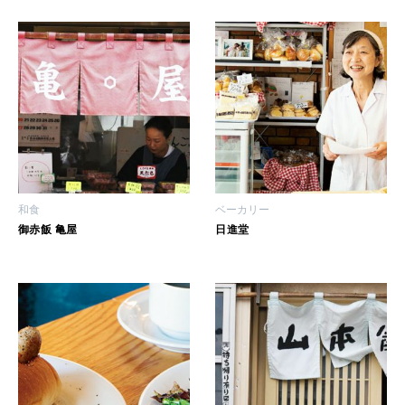
LEARN
算命学がわかる今月のあなた
知る、考える
MAMA
ママもいろいろ
和食
ベーカリー
SUSTAINABLE
御赤飯 亀屋
日進堂
わたしができること
CULTURE
自分を耕す
WORK&MONEY