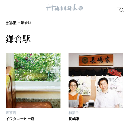
10 CATEGORIES
HOME
> 鎌倉駅
FOOD
おいしい
鎌倉駅
TRAVEL
どこ行く？
FORTUNE
明日のわたし
[12星座別] Weekly Holoscope
HEALTH
喫茶店
和菓子
[12星座別] Monthly Love Holoscope
自分にやさしく
イワタコーヒー店
長嶋家
女神まり愛のタロットメッセージ