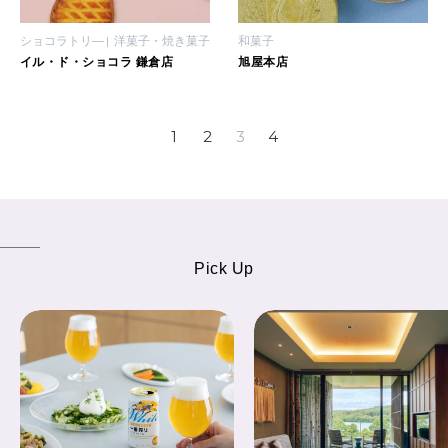
ショコラトリ―
洋菓子・焼き菓子
和菓子
イル・ド・ショコラ 鎌倉店
旭屋本店
1
2
3
4
Pick Up