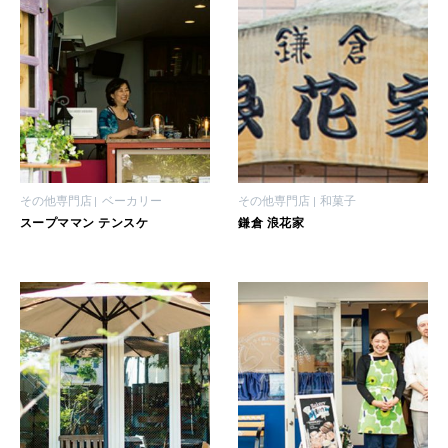
2026年2月号「良運を掴む 新・開運術。」
2026年1月号「猫がいれば、幸せ」
2025年12月号「お酒の新常識。」
その他専門店
ベーカリー
その他専門店
和菓子
スープママン テンスケ
鎌倉 浪花家