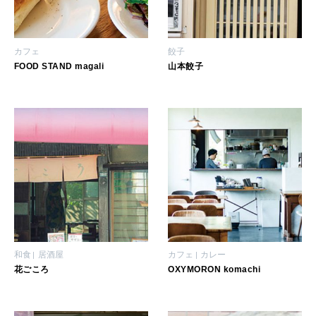
いい人生って？
カフェ
餃子
MAGAZINE
FOOD STAND magali
山本餃子
特集
2026年9月号「北海道 おいしく遊ぶ、夏のご褒美旅。」
2026年8月号『お茶の時間です。』
MAGAZINE
MOOK
2026年7月号「鎌倉 ローカルが 教えてくれた 本当の歩き方。」
2026年6月号「大銀座 トレンドが生まれる 新しい一流店へ。」
FOLLOW US!
2026年5月号「“大好き”に出会いに。韓国」
和食
居酒屋
カフェ
カレー
花ごころ
OXYMORON komachi
2026年4月号「未来をつくる、学びの教科書。」
2026年3月号「スイーツ予想図 2026」