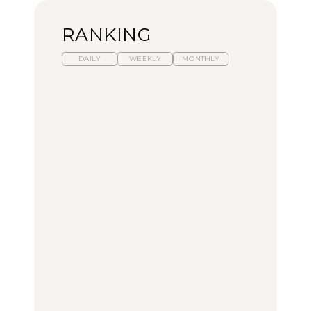
RANKING
DAILY
WEEKLY
MONTHLY
【福島】わざわざ食べに
暑いから食べたくなる。
「来たぞ、トイトレ」|
行きたいご当地グルメ23
わざわざ行きたいラーメ
弘中綾香の「純度
選｜ラーメン、餃子、そ
ン13選｜プロが選ぶベス
100%」～第141回～
ばほか
ト3、大井町の人気店、
ご当地ラーメン
FOOD
LEARN
FOOD
【東京近郊】日帰りひと
【東京近郊】日帰りひと
【あんこ】一度は食べた
り旅スポット5選｜館
り旅スポット5選｜館
い名店13選｜どら焼き・
山、前橋、日光など
山、前橋、日光など
おはぎほか
TRAVEL
TRAVEL
FOOD
【福島】わざわざ食べに
「来たぞ、トイトレ」|
「来たぞ、トイトレ」|
行きたいご当地グルメ23
弘中綾香の「純度
弘中綾香の「純度
選｜ラーメン、餃子、そ
100%」～第141回～
100%」～第141回～
ばほか