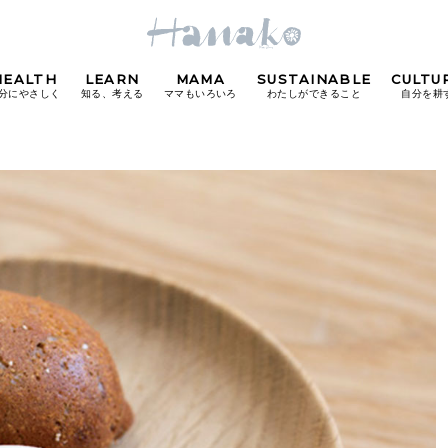
HEALTH
LEARN
MAMA
SUSTAINABLE
CULTU
分にやさしく
知る、考える
ママもいろいろ
わたしができること
自分を耕
POPULAR TAGS
#カフェ
#朝ごはん
#開運
#東京駅
#銀座
#
り
FOLLOW US!