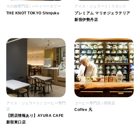
その他専門店
バー
ベーカリー
アイス・ジェラート
スタンド
THE KNOT TOKYO Shinjuku
プレミアム マリオジェラテリア
新宿伊勢丹店
アイス・ジェラート
コーヒー専門
コーヒー専門店
喫茶店
店
Coffee 凡
【閉店情報あり】AYURA CAFE
新宿東口店