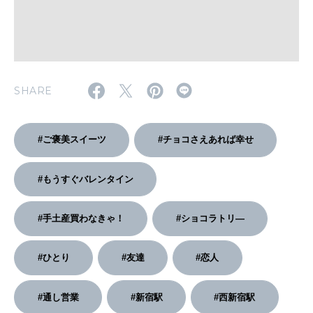
2026年2月号「良運を掴む 新・開運術。」
2026年1月号「猫がいれば、幸せ」
2025年12月号「お酒の新常識。」
SHARE
#ご褒美スイーツ
#チョコさえあれば幸せ
#もうすぐバレンタイン
#手土産買わなきゃ！
#ショコラトリ―
#ひとり
#友達
#恋人
#通し営業
#新宿駅
#西新宿駅