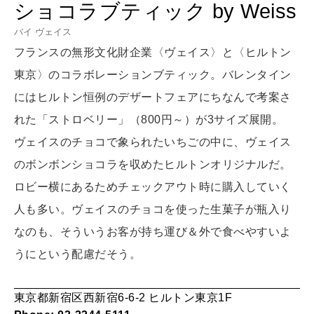
ショコラブティック by Weiss
LEARN
算命学がわかる今月のあなた
知る、考える
バイ ヴェイス
フランスの無形文化財企業〈ヴェイス〉と〈ヒルトン
東京〉のコラボレーションブティック。バレンタイン
MAMA
にはヒルトン恒例のデザートフェアにちなんで考案さ
ママもいろいろ
れた「ストロベリー」（800円～）が3サイズ展開。
ヴェイスのチョコで象られたいちごの中に、ヴェイス
SUSTAINABLE
のボンボンショコラを収めたヒルトンオリジナルだ。
わたしができること
ロビー横にあるためチェックアウト時に購入していく
人も多い。ヴェイスのチョコを使った生菓子が瓶入り
CULTURE
なのも、そういうお客が持ち運び＆外で食べやすいよ
自分を耕す
うにという配慮だそう。
WORK&MONEY
東京都新宿区西新宿6-6-2 ヒルトン東京1F
いい人生って？