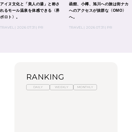
アイヌ文化と「美人の湯」と称さ
函館、小樽、旭川への旅は街ナカ
れるモール温泉を体感できる〈界
へのアクセスが抜群な〈OMO〉
ポロト〉。
へ。
TRAVEL
2026.07.31
PR
TRAVEL
2026.07.31
PR
RANKING
DAILY
WEEKLY
MONTHLY
暑いから食べたくなる。
【東京近郊】日帰りひと
「来たぞ、トイトレ」|
わざわざ行きたいラーメ
り旅スポット5選｜館
弘中綾香の「純度
ン13選｜プロが選ぶベス
山、前橋、日光など
100%」～第141回～
ト3、大井町の人気店、
ご当地ラーメン
TRAVEL
LEARN
FOOD