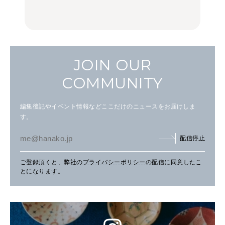
FOOD
FOOD | PR
FOOD
し。
JOIN OUR
COMMUNITY
編集後記やイベント情報などここだけのニュースをお届けしま
す。
配信停止
ご登録頂くと、弊社の
プライバシーポリシー
の配信に同意したこ
とになります。