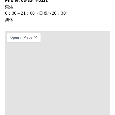
Phone: 03-3344-5111
禁煙
8：30～21：00（日祝〜20：30）
MAGAZINE
無休
特集
2026年9月号「北海道 おいしく遊ぶ、夏のご褒美旅。」
2026年8月号『お茶の時間です。』
MAGAZINE
MOOK
2026年7月号「鎌倉 ローカルが 教えてくれた 本当の歩き方。」
2026年6月号「大銀座 トレンドが生まれる 新しい一流店へ。」
FOLLOW US!
2026年5月号「“大好き”に出会いに。韓国」
2026年4月号「未来をつくる、学びの教科書。」
2026年3月号「スイーツ予想図 2026」