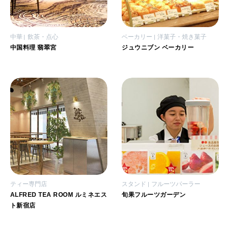
中華
飲茶・点心
ベーカリー
洋菓子・焼き菓子
中国料理 翡翠宮
ジュウニブン ベーカリー
ティー専門店
スタンド
フルーツパーラー
ALFRED TEA ROOM ルミネエス
旬果フルーツガーデン
ト新宿店