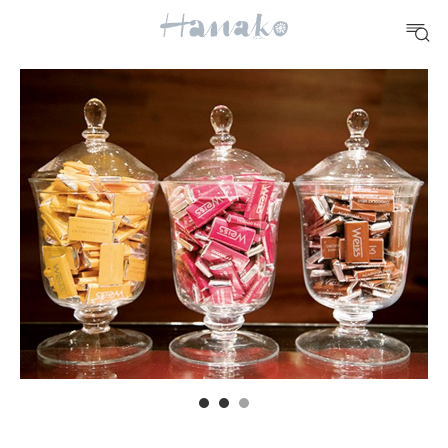
FOOD
おいしい
TRAVEL
どこ行く？
FORTUNE
明日のわたし
[12星座別] Weekly Holoscope
HEALTH
[12星座別] Monthly Love Holoscope
自分にやさしく
女神まり愛のタロットメッセージ