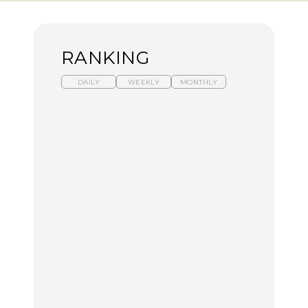
RANKING
DAILY
WEEKLY
MONTHLY
【福島】わざわざ食べに
暑いから食べたくなる。
「来たぞ、トイトレ」|
行きたいご当地グルメ23
わざわざ行きたいラーメ
弘中綾香の「純度
選｜ラーメン、餃子、そ
ン13選｜プロが選ぶベス
100%」～第141回～
ばほか
ト3、大井町の人気店、
ご当地ラーメン
FOOD
LEARN
FOOD
【東京近郊】日帰りひと
【東京近郊】日帰りひと
【あんこ】一度は食べた
り旅スポット5選｜館
り旅スポット5選｜館
い名店13選｜どら焼き・
山、前橋、日光など
山、前橋、日光など
おはぎほか
TRAVEL
TRAVEL
FOOD
【福島】わざわざ食べに
「来たぞ、トイトレ」|
「来たぞ、トイトレ」|
行きたいご当地グルメ23
弘中綾香の「純度
弘中綾香の「純度