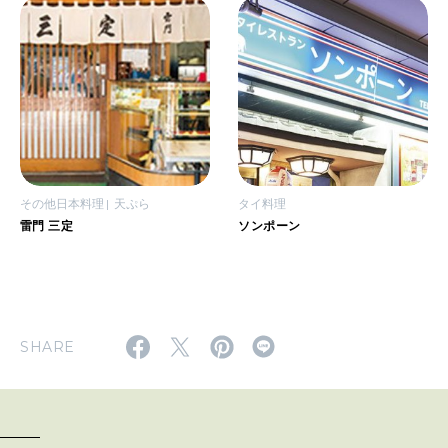
その他日本料理
天ぷら
タイ料理
雷門 三定
ソンポーン
SHARE