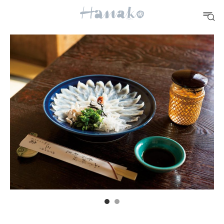
10 CATEGORIES
FOOD
おいしい
TRAVEL
どこ行く？
FORTUNE
明日のわたし
[12星座別] Weekly Holoscope
HEALTH
[12星座別] Monthly Love Holoscope
自分にやさしく
女神まり愛のタロットメッセージ