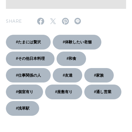
2026年2月号「良運を掴む 新・開運術。」
SHARE
2026年1月号「猫がいれば、幸せ」
2025年12月号「お酒の新常識。」
#たまには贅沢
#体験したい老舗
#その他日本料理
#和食
#仕事関係の人
#友達
#家族
#個室有り
#座敷有り
#通し営業
#浅草駅