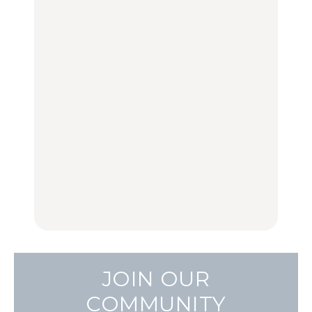
選｜ラーメン、餃子、そ
100%」～第141回～
100%」～第141回～
ばほか
LEARN
FOOD
LEARN
住みたい街として人気エ
No.1259『北海道 おいし
No.1259『北海道 おいし
リアのおすすめスポット
く遊ぶ、夏のご褒美
く遊ぶ、夏のご褒美
｜吉祥寺、西荻窪、代々
旅。』
旅。』
木上原、下北沢ほか
FOOD
いつもの食卓を格上げす
【2026年最新】横浜の絶
行列に並んででも食べる
る、夏の新定番「ホワイ
品ランチ29選｜横浜駅周
べし！喜多方ラーメンの
トビール」で乾杯！｜料
辺、みなとみらい、横浜
名店3選
理家・長谷川あかりさん
中華街、和食、洋食ほか
の気取らないおもてな
FOOD
FOOD | PR
FOOD
し。
JOIN OUR
COMMUNITY