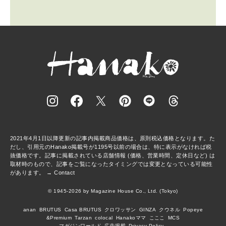
2021年4月1日以降更新の記事内掲載商品価格は、原則税込価格となります。た
だし、引用元のHanako掲載号が1195号以前の場合は、特に表示がなければ税
抜価格です。記事に掲載されている店舗情報 (価格、営業時間、定休日など) は
取材時のもので、記事をご覧になったタイミングでは変更となっている可能性
があります。 →
Contact
© 1945-2026 by Magazine House Co., Ltd. (Tokyo)
anan
BRUTUS
Casa BRUTUS
クロワッサン
GINZA
クウネル
Popeye
&Premium
Tarzan
colocal
Hanakoママ
こここ
MCS
マガジンワールド
広告掲載
Privacy Policy