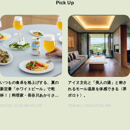
Pick Up
いつもの食卓を格上げする、夏の
アイヌ文化と「美人の湯」と称さ
新定番「ホワイトビール」で乾
れるモール温泉を体感できる〈界
杯！｜料理家・長谷川あかりさん
ポロト〉。
の気取らないおもてなし。
FOOD
2026.08.03
PR
TRAVEL
2026.07.31
PR