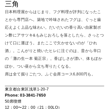
三角
LEARN
算命学がわかる今月のあなた
日本料理屋からはじまり、フグ料理が評判になったこ
知る、考える
とから専門店へ。築地で吟味されたフグは、ぐっと歯
応えよく上品な味わい。だいだいの香り高い自家製ポ
MAMA
ン酢にアサツキ&もみじおろしを落としたら、さっとつ
ママもいろいろ
けて口に運ぼう。またここで欠かせないのが「ひれ
酒」。こんがりと焼いたヒレに注ぐのは、昔から辛口
SUSTAINABLE
の「灘の生一本 菊正宗」。香ばしさが漂い、体もぽか
わたしができること
ぽか。つい昼から立ち寄りたくなる。
席は全て掘りごたつ。ふぐ会席コース6,800円も。
CULTURE
自分を耕す
東京都台東区浅草1-20-7
Phone: 03-3841-7650
50席
喫煙
WORK&MONEY
12：00〜22：00（21：00LO）
いい人生って？