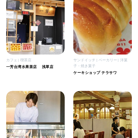
カフェ
喫茶店
サンドイッチ
ベーカリー
洋菓
子・焼き菓子
一芳台湾水果茶店 浅草店
ケーキショップ テラサワ