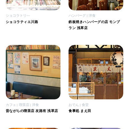
ショコラトリ―
ハンバーグ
洋食
ショコラティエ川路
鉄板焼きハンバーグの店 モンブ
ラン 浅草店
カフェ
喫茶店
洋食
おでん
食堂
昔ながらの喫茶店 友路有 浅草店
食事処 まえ田