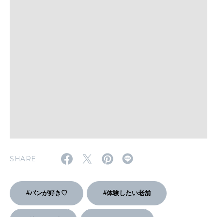
いい人生って？
MAGAZINE
特集
2026年9月号「北海道 おいしく遊ぶ、夏のご褒美旅。」
2026年8月号『お茶の時間です。』
MAGAZINE
MOOK
2026年7月号「鎌倉 ローカルが 教えてくれた 本当の歩き方。」
2026年6月号「大銀座 トレンドが生まれる 新しい一流店へ。」
SHARE
FOLLOW US!
2026年5月号「“大好き”に出会いに。韓国」
2026年4月号「未来をつくる、学びの教科書。」
#パンが好き♡
#体験したい老舗
2026年3月号「スイーツ予想図 2026」