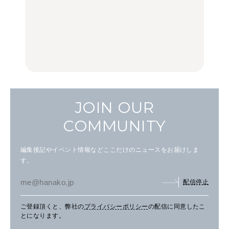
いつもの食卓を格上げす
【2026年最新】横浜の絶
行列に並んででも食べる
る、夏の新定番「ホワイ
品ランチ29選｜横浜駅周
べし！喜多方ラーメンの
トビール」で乾杯！｜料
辺、みなとみらい、横浜
名店3選
理家・長谷川あかりさん
中華街、和食、洋食ほか
の気取らないおもてな
FOOD
FOOD | PR
FOOD
し。
JOIN OUR
COMMUNITY
編集後記やイベント情報などここだけのニュースをお届けしま
す。
配信停止
ご登録頂くと、弊社の
プライバシーポリシー
の配信に同意したこ
とになります。