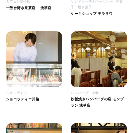
カフェ
喫茶店
サンドイッチ
ベーカリー
洋菓
子・焼き菓子
一芳台湾水果茶店 浅草店
ケーキショップ テラサワ
ショコラトリ―
ハンバーグ
洋食
ショコラティエ川路
鉄板焼きハンバーグの店 モンブ
ラン 浅草店