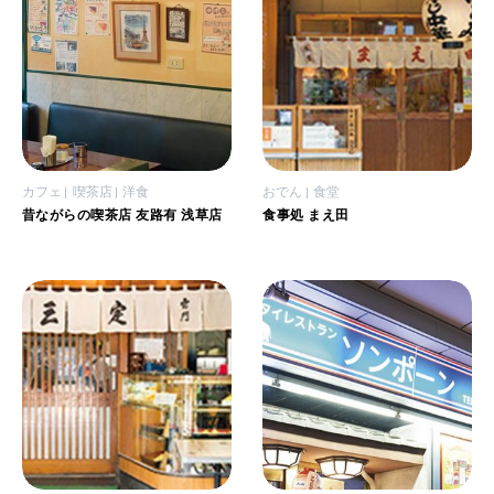
カフェ
喫茶店
洋食
おでん
食堂
昔ながらの喫茶店 友路有 浅草店
食事処 まえ田