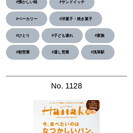
#懐かしい味
#サンドイッチ
2026年2月号「良運を掴む 新・開運術。」
#ベーカリー
#洋菓子・焼き菓子
2026年1月号「猫がいれば、幸せ」
#ひとり
#子ども連れ
#家族
2025年12月号「お酒の新常識。」
#朝営業
#通し営業
#浅草駅
No. 1128