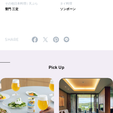
その他日本料理
天ぷら
タイ料理
雷門 三定
ソンポーン
SHARE
Pick Up