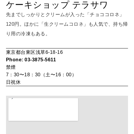
ケーキショップ テラサワ
LEARN
算命学がわかる今月のあなた
先までしっかりとクリームが入った「チョココロネ」
知る、考える
120円。ほかに「生クリームコロネ」も人気で、持ち帰
り用の冷凍もある。
MAMA
ママもいろいろ
東京都台東区浅草6-18-16
Phone: 03-3875-5611
禁煙
SUSTAINABLE
7：30〜18：30（土〜16：00）
わたしができること
日祝休
CULTURE
自分を耕す
WORK&MONEY