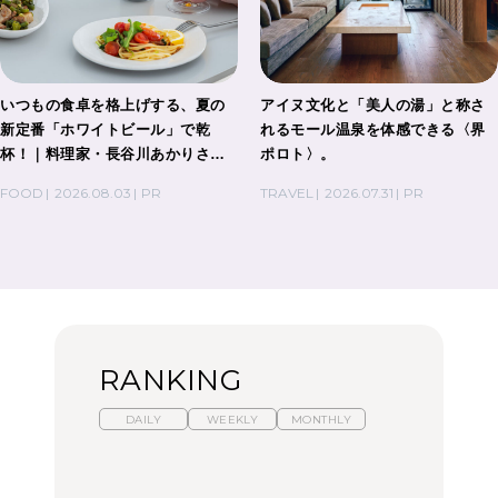
いつもの食卓を格上げする、夏の
アイヌ文化と「美人の湯」と称さ
新定番「ホワイトビール」で乾
れるモール温泉を体感できる〈界
杯！｜料理家・長谷川あかりさん
ポロト〉。
の気取らないおもてなし。
FOOD
2026.08.03
PR
TRAVEL
2026.07.31
PR
RANKING
DAILY
WEEKLY
MONTHLY
【福島】わざわざ食べに
暑いから食べたくなる。