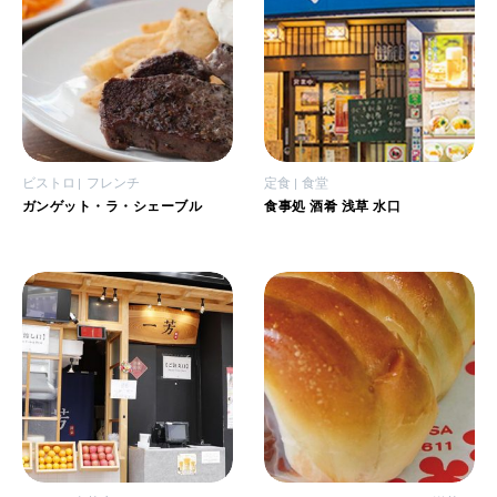
ビストロ
フレンチ
定食
食堂
ガンゲット・ラ・シェーブル
食事処 酒肴 浅草 水口