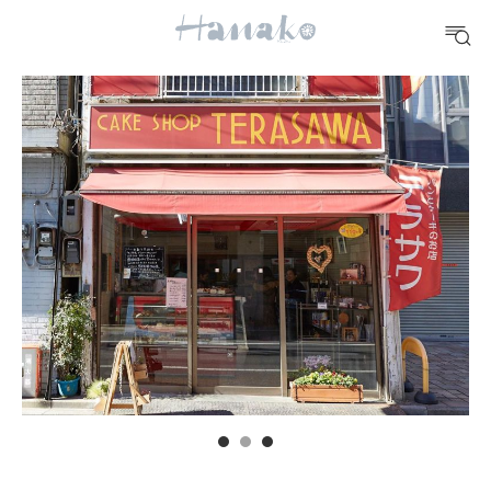
10 CATEGORIES
FOOD
おいしい
TRAVEL
どこ行く？
FORTUNE
明日のわたし
[12星座別] Weekly Holoscope
HEALTH
[12星座別] Monthly Love Holoscope
自分にやさしく
女神まり愛のタロットメッセージ