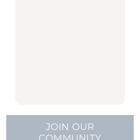
グルメ、ショッピング、
旅。』
100%」～第141回～
古着ほか
FOOD
LEARN
【福島】わざわざ食べに
「来たぞ、トイトレ」|
No.1259『北海道 おいし
行きたいご当地グルメ23
弘中綾香の「純度
く遊ぶ、夏のご褒美
選｜ラーメン、餃子、そ
100%」～第141回～
旅。』
ばほか
LEARN
FOOD
【2026年最新】横浜の絶
【2026年最新】横浜の絶
No.1259『北海道 おいし
品ランチ29選｜横浜駅周
品ランチ29選｜横浜駅周
く遊ぶ、夏のご褒美
辺、みなとみらい、横浜
辺、みなとみらい、横浜
旅。』
中華街、和食、洋食ほか
中華街、和食、洋食ほか
FOOD
FOOD
JOIN OUR
COMMUNITY