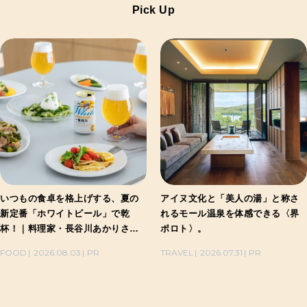
Pick Up
いつもの食卓を格上げする、夏の
アイヌ文化と「美人の湯」と称さ
新定番「ホワイトビール」で乾
れるモール温泉を体感できる〈界
杯！｜料理家・長谷川あかりさん
ポロト〉。
の気取らないおもてなし。
FOOD
2026.08.03
PR
TRAVEL
2026.07.31
PR