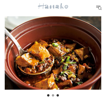
10 CATEGORIES
FOOD
おいしい
TRAVEL
どこ行く？
FORTUNE
明日のわたし
[12星座別] Weekly Holoscope
HEALTH
[12星座別] Monthly Love Holoscope
自分にやさしく
女神まり愛のタロットメッセージ