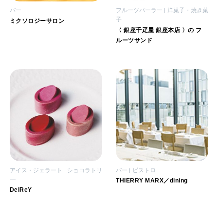
バー
フルーツパーラー
洋菓子・焼き菓
子
ミクソロジーサロン
〈 銀座千疋屋 銀座本店 〉の フ
ルーツサンド
アイス・ジェラート
ショコラトリ
バー
ビストロ
―
THIERRY MARX／dining
DelReY