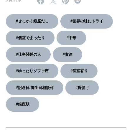
SHARE
2026年2月号「良運を掴む 新・開運術。」
#せっかく銀座だし
#世界の味にトライ
2026年1月号「猫がいれば、幸せ」
#個室でまったり
#中華
2025年12月号「お酒の新常識。」
#仕事関係の人
#友達
#ゆったりソファ席
#個室有り
#記念日/誕生日相談可
#貸切可
#銀座駅