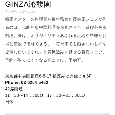
GINZA沁馥園
LEARN
算命学がわかる今月のあなた
ギンザシンフウエン
知る、考える
銀座アスターの料理長を長年務めた藤巻正シェフが作
るのは、伝統的な中華料理を進化させた、遊び心ある
MAMA
料理。昼は、オリジナリティあふれる点心や料理がお
ママもいろいろ
得な値段で堪能できる。「毎日来ても飽きないものを
提供したいですね」と意気込みを見せる藤巻シェフ。
SUSTAINABLE
予約が取りにくくなる前にぜひ。予約可。
わたしができること
東京都中央区銀座6-5-17 銀座みゆき館ビル6F
Phone: 03-6264-5462
CULTURE
42席
禁煙
自分を耕す
11：30〜14：30LO、17：30〜21：30LO
日休
WORK&MONEY
いい人生って？