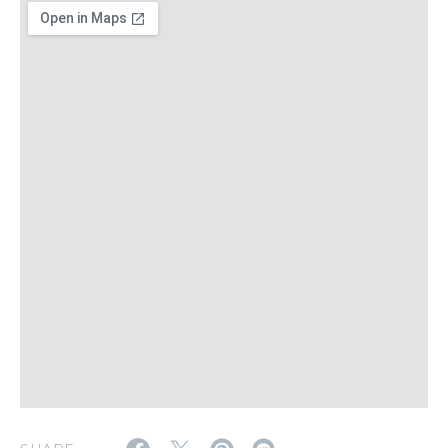
MAGAZINE
特集
2026年9月号「北海道 おいしく遊ぶ、夏のご褒美旅。」
2026年8月号『お茶の時間です。』
MAGAZINE
MOOK
2026年7月号「鎌倉 ローカルが 教えてくれた 本当の歩き方。」
2026年6月号「大銀座 トレンドが生まれる 新しい一流店へ。」
FOLLOW US!
2026年5月号「“大好き”に出会いに。韓国」
2026年4月号「未来をつくる、学びの教科書。」
2026年3月号「スイーツ予想図 2026」