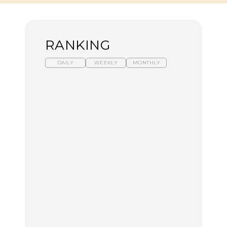
RANKING
DAILY
WEEKLY
MONTHLY
暑いから食べたくなる。
【東京近郊】日帰りひと
「来たぞ、トイトレ」|
わざわざ行きたいラーメ
り旅スポット5選｜館
弘中綾香の「純度
ン13選｜プロが選ぶベス
山、前橋、日光など
100%」～第141回～
ト3、大井町の人気店、
ご当地ラーメン
TRAVEL
LEARN
FOOD
【福島】わざわざ食べに
【東京近郊】日帰りひと
【あんこ】一度は食べた
行きたいご当地グルメ23
り旅スポット5選｜館
い名店13選｜どら焼き・
選｜ラーメン、餃子、そ
山、前橋、日光など
おはぎほか
ばほか
FOOD
TRAVEL
FOOD
中目黒からひと駅の穴
No.1259『北海道 おいし
「来たぞ、トイトレ」|
場。祐天寺の魅力10選｜
く遊ぶ、夏のご褒美
弘中綾香の「純度