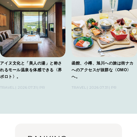
アイヌ文化と「美人の湯」と称さ
函館、小樽、旭川への旅は街ナカ
れるモール温泉を体感できる〈界
へのアクセスが抜群な〈OMO〉
ポロト〉。
へ。
TRAVEL
2026.07.31
PR
TRAVEL
2026.07.31
PR