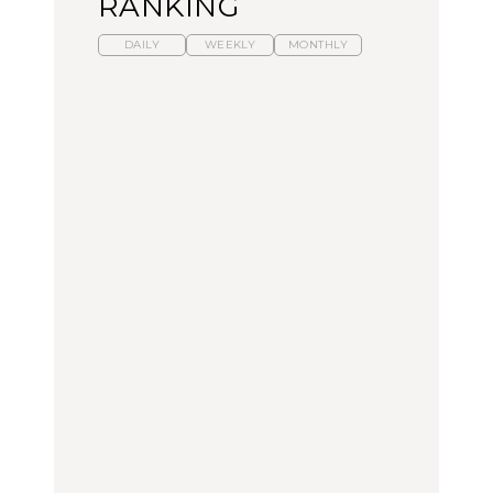
RANKING
DAILY
WEEKLY
MONTHLY
暑いから食べたくなる。
「来たぞ、トイトレ」|
「来たぞ、トイトレ」|
わざわざ行きたいラーメ
弘中綾香の「純度
弘中綾香の「純度
ン13選｜プロが選ぶベス
100%」～第141回～
100%」～第141回～
ト3、大井町の人気店、
ご当地ラーメン
LEARN
LEARN
FOOD
No.1259『北海道 おいし
No.1259『北海道 おいし
【あんこ】一度は食べた
く遊ぶ、夏のご褒美
く遊ぶ、夏のご褒美
い名店13選｜どら焼き・
旅。』
旅。』
おはぎほか
FOOD
いつもの食卓を格上げす
暑いから食べたくなる。
「来たぞ、トイトレ」|
る、夏の新定番「ホワイ
わざわざ行きたいラーメ
弘中綾香の「純度
トビール」で乾杯！｜料
ン13選｜プロが選ぶベス
100%」～第141回～
理家・長谷川あかりさん
ト3、大井町の人気店、
の気取らないおもてな
ご当地ラーメン
FOOD | PR
FOOD
LEARN
し。