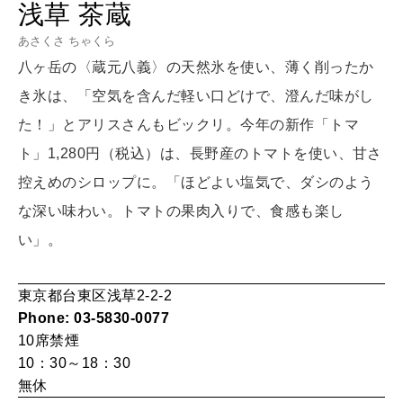
浅草 茶蔵
LEARN
算命学がわかる今月のあなた
あさくさ ちゃくら
知る、考える
八ヶ岳の〈蔵元八義〉の天然氷を使い、薄く削ったか
き氷は、「空気を含んだ軽い口どけで、澄んだ味がし
MAMA
た！」とアリスさんもビックリ。今年の新作「トマ
ママもいろいろ
ト」1,280円（税込）は、長野産のトマトを使い、甘さ
控えめのシロップに。「ほどよい塩気で、ダシのよう
SUSTAINABLE
な深い味わい。トマトの果肉入りで、食感も楽し
わたしができること
い」。
東京都台東区浅草2-2-2
CULTURE
自分を耕す
Phone: 03-5830-0077
10席
禁煙
10：30～18：30
無休
WORK&MONEY