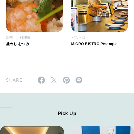
割烹
小料理屋
ビストロ
釜めし むつみ
MICRO BISTRO Pétanque
SHARE
Pick Up