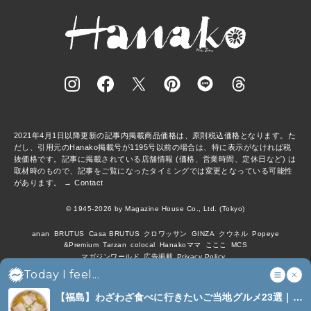
2021年4月1日以降更新の記事内掲載商品価格は、原則税込価格となります。た
だし、引用元のHanako掲載号が1195号以前の場合は、特に表示がなければ税
抜価格です。記事に掲載されている店舗情報 (価格、営業時間、定休日など) は
取材時のもので、記事をご覧になったタイミングでは変更となっている可能性
があります。 →
Contact
© 1945-2026 by Magazine House Co., Ltd. (Tokyo)
anan
BRUTUS
Casa BRUTUS
クロワッサン
GINZA
クウネル
Popeye
&Premium
Tarzan
colocal
Hanakoママ
こここ
MCS
マガジンワールド
広告掲載
Privacy Policy
Today I feel...
【福島】わざわざ食べに行きたいご当地グルメ23選｜
ラーメン、餃子、そばほか (8)