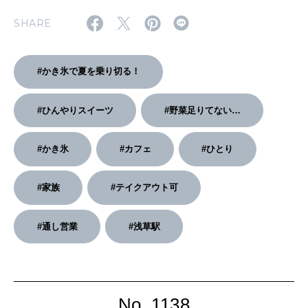
SHARE
2026年2月号「良運を掴む 新・開運術。」
2026年1月号「猫がいれば、幸せ」
#かき氷で夏を乗り切る！
2025年12月号「お酒の新常識。」
#ひんやりスイーツ
#野菜足りてない…
#かき氷
#カフェ
#ひとり
#家族
#テイクアウト可
#通し営業
#浅草駅
No. 1138