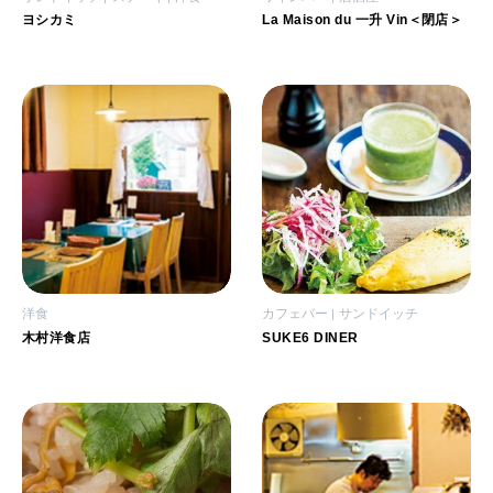
ヨシカミ
La Maison du 一升 Vin＜閉店＞
洋食
カフェバー
サンドイッチ
木村洋食店
SUKE6 DINER