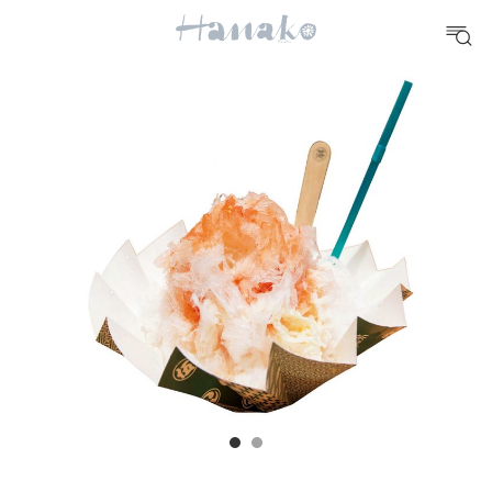
10 CATEGORIES
FOOD
おいしい
TRAVEL
どこ行く？
FORTUNE
明日のわたし
[12星座別] Weekly Holoscope
HEALTH
[12星座別] Monthly Love Holoscope
自分にやさしく
女神まり愛のタロットメッセージ