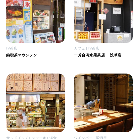
喫茶店
カフェ
喫茶店
純喫茶マウンテン
一芳台湾水果茶店 浅草店
サンドイッチ
ステーキ
洋食
ワインバー
居酒屋