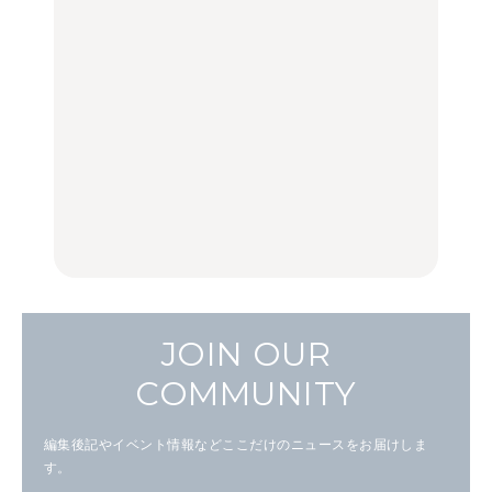
【2026年最新】横浜の絶
【2026年最新】横浜の絶
ひとり旅で行きたい温泉
品ランチ29選｜横浜駅周
品ランチ29選｜横浜駅周
11選｜絶景の露天風呂、
辺、みなとみらい、横浜
辺、みなとみらい、横浜
歴史ある名湯、美容のプ
中華街、和食、洋食ほか
中華街、和食、洋食ほか
ロ太鼓判の湯宿、こもれ
るリトリート宿まで
FOOD
FOOD
TRAVEL
白和え×「一番搾り ホワ
夏こそキウイフルーツ
【2026年最新】横浜の絶
イトビール」が相性抜
を。新しいおいしさに出
品ランチ29選｜横浜駅周
群。料理家・長谷川あか
会う、夏の簡単食卓レシ
辺、みなとみらい、横浜
りさん考案の晩酌刺身レ
ピ
中華街、和食、洋食ほか
シピ。
FOOD | PR
FOOD | PR
FOOD
JOIN OUR
COMMUNITY
編集後記やイベント情報などここだけのニュースをお届けしま
す。