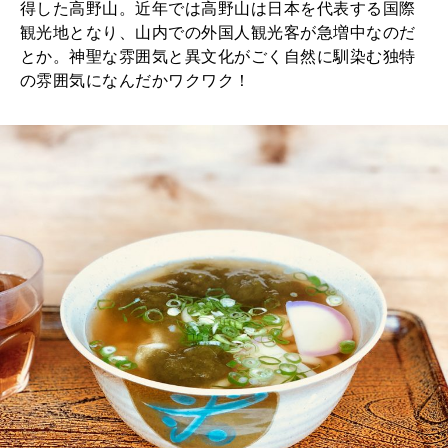
得した高野山。近年では高野山は日本を代表する国際
2026年6月号「大銀座 トレンドが生まれる 新しい一流店へ。」
観光地となり、山内での外国人観光客が急増中なのだ
とか。神聖な雰囲気と異文化がごく自然に馴染む独特
FOLLOW US!
2026年5月号「“大好き”に出会いに。韓国」
の雰囲気になんだかワクワク！
2026年4月号「未来をつくる、学びの教科書。」
2026年3月号「スイーツ予想図 2026」
2026年2月号「良運を掴む 新・開運術。」
2026年1月号「猫がいれば、幸せ」
2025年12月号「お酒の新常識。」