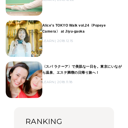
Alice’s TOKYO Walk vol.24〈Popeye
Camera〉 at Jiyu-gaoka
LEARN
2018.12.15
〈スパ ラクーア〉で美肌な一日を。東京にいなが
ら温泉、エステ満喫の日帰り旅へ！
LEARN
2018.11.18
RANKING