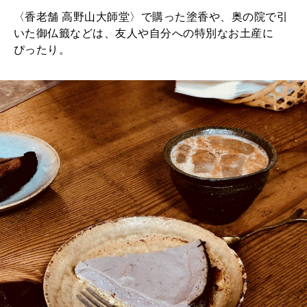
〈香老舗 高野山大師堂〉で購った塗香や、奥の院で引
いた御仏籤などは、友人や自分への特別なお土産に
ぴったり。