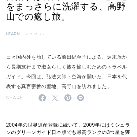
をまっさらに洗濯する、高野
山での癒し旅。
CULTURE
自分を耕す
LEARN
2018.09.02
WORK&MONEY
いい人生って？
日々国内外を旅している前田紀至子による、週末旅か
ら長期旅行まで淑女らしく旅を愉しむためのトラベル
ガイド。今回は、弘法大師・空海が開いた、日本を代
MAGAZINE
特集
表する真言密教の聖地、高野山を訪れました。
2026年9月号「北海道 おいしく遊ぶ、夏のご褒美旅。」
SHARE
2026年8月号『お茶の時間です。』
2004年の世界遺産登録に続いて、2009年にはミシュラ
MAGAZINE
MOOK
2026年7月号「鎌倉 ローカルが 教えてくれた 本当の歩き方。」
ンのグリーンガイド日本版でも最高ランクの3つ星を獲