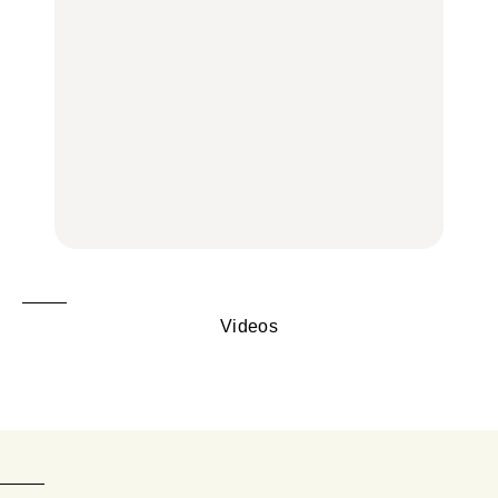
弘中綾香の「純度
く遊ぶ、夏のご褒美
辺、みなとみらい、横浜
100%」～第141回～
旅。』
中華街、和食、洋食ほか
LEARN
FOOD
中目黒からひと駅の穴
いつもの食卓を格上げす
【2026年最新】横浜の絶
場。祐天寺の魅力10選｜
る、夏の新定番「ホワイ
品ランチ29選｜横浜駅周
グルメ、ショッピング、
トビール」で乾杯！｜料
辺、みなとみらい、横浜
古着ほか
理家・長谷川あかりさん
中華街、和食、洋食ほか
の気取らないおもてな
FOOD
FOOD | PR
FOOD
し。
Videos