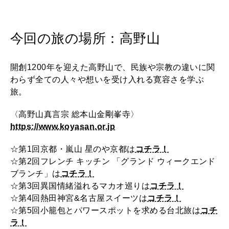
今回の旅の場所：高野山
開創1200年を迎えた高野山で、民族や宗教の違いに関
わらず全ての人々や想いを受け入れる寛容さを学ぶ
旅。
〈高野山真言宗 総本山金剛峯寺〉
https://www.koyasan.or.jp
☆第1回京都・嵐山 星のや京都は
コチラ！
☆第2回フレンチ キッチン 「グランド ウィークエンド
ブランチ」は
コチラ！
☆第3回異国情緒溢れるマカオ巡りは
コチラ！
☆第4回熱田神宮&名古屋スイーツは
コチラ！
☆第5回小籠包とパワースポットを求める台北旅は
コチ
ラ！