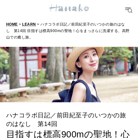
FORTUNE
明日のわたし
[12星座別] Weekly Holoscope
HOME
>
LEARN
> ハナコラボ日記／前田紀至子のいつかの旅のはな
HEALTH
し 第14回 目指すは標高900mの聖地！心をまっさらに洗濯する、高野
[12星座別] Monthly Love Holoscope
自分にやさしく
山での癒し旅。
女神まり愛のタロットメッセージ
LEARN
算命学がわかる今月のあなた
知る、考える
MAMA
ママもいろいろ
ハナコラボ日記／前田紀至子のいつかの旅
のはなし 第14回
SUSTAINABLE
わたしができること
目指すは標高900mの聖地！心