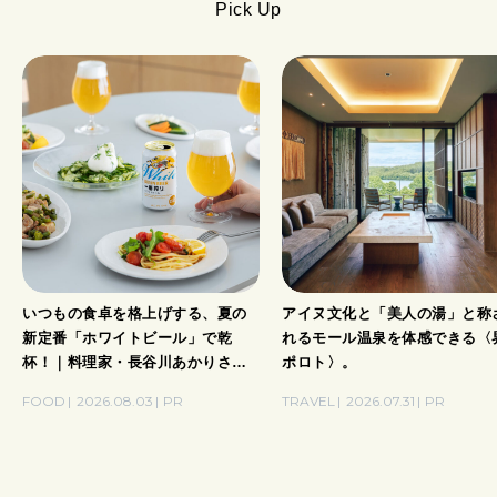
Pick Up
いつもの食卓を格上げする、夏の
アイヌ文化と「美人の湯」と称
新定番「ホワイトビール」で乾
れるモール温泉を体感できる〈
杯！｜料理家・長谷川あかりさん
ポロト〉。
の気取らないおもてなし。
FOOD
2026.08.03
PR
TRAVEL
2026.07.31
PR