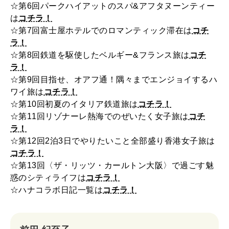
☆第6回パークハイアットのスパ&アフタヌーンティー
は
コチラ！
☆第7回富士屋ホテルでのロマンティック滞在は
コチ
ラ！
☆第8回鉄道を駆使したベルギー&フランス旅は
コチ
ラ！
☆第9回目指せ、オアフ通！隅々までエンジョイするハ
ワイ旅は
コチラ！
☆第10回初夏のイタリア鉄道旅は
コチラ！
☆第11回リゾナーレ熱海でのぜいたく女子旅は
コチ
ラ！
☆第12回2泊3日でやりたいこと全部盛り香港女子旅は
コチラ！
☆第13回〈ザ・リッツ・カールトン大阪〉で過ごす魅
惑のシティライフは
コチラ！
☆ハナコラボ日記一覧は
コチラ！